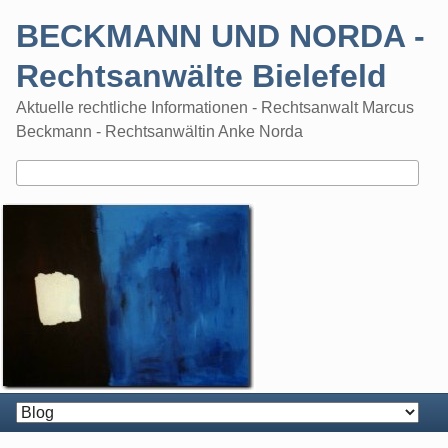
Skip
BECKMANN UND NORDA -
to
content
Rechtsanwälte Bielefeld
Aktuelle rechtliche Informationen - Rechtsanwalt Marcus
Beckmann - Rechtsanwältin Anke Norda