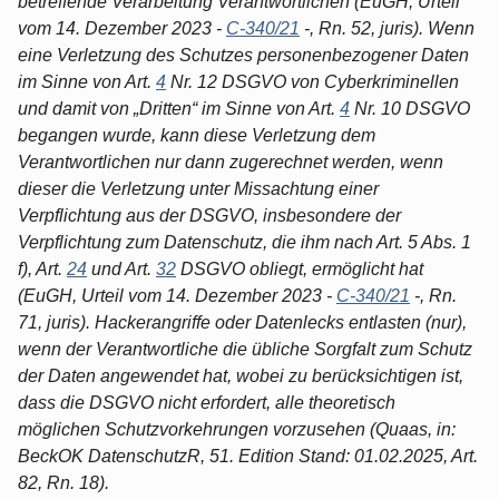
betreffende Verarbeitung Verantwortlichen (EuGH, Urteil
vom 14. Dezember 2023 -
C-340/21
-, Rn. 52, juris). Wenn
eine Verletzung des Schutzes personenbezogener Daten
im Sinne von Art.
4
Nr. 12 DSGVO von Cyberkriminellen
und damit von „Dritten“ im Sinne von Art.
4
Nr. 10 DSGVO
begangen wurde, kann diese Verletzung dem
Verantwortlichen nur dann zugerechnet werden, wenn
dieser die Verletzung unter Missachtung einer
Verpflichtung aus der DSGVO, insbesondere der
Verpflichtung zum Datenschutz, die ihm nach Art. 5 Abs. 1
f), Art.
24
und Art.
32
DSGVO obliegt, ermöglicht hat
(EuGH, Urteil vom 14. Dezember 2023 -
C-340/21
-, Rn.
71, juris). Hackerangriffe oder Datenlecks entlasten (nur),
wenn der Verantwortliche die übliche Sorgfalt zum Schutz
der Daten angewendet hat, wobei zu berücksichtigen ist,
dass die DSGVO nicht erfordert, alle theoretisch
möglichen Schutzvorkehrungen vorzusehen (Quaas, in:
BeckOK DatenschutzR, 51. Edition Stand: 01.02.2025, Art.
82, Rn. 18).