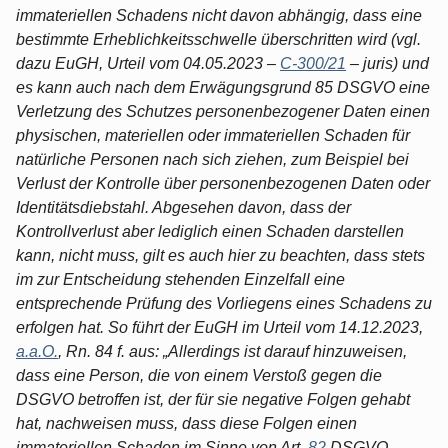
immateriellen Schadens nicht davon abhängig, dass eine
bestimmte Erheblichkeitsschwelle überschritten wird (vgl.
dazu EuGH, Urteil vom 04.05.2023 –
C-300/21
– juris) und
es kann auch nach dem Erwägungsgrund 85 DSGVO eine
Verletzung des Schutzes personenbezogener Daten einen
physischen, materiellen oder immateriellen Schaden für
natürliche Personen nach sich ziehen, zum Beispiel bei
Verlust der Kontrolle über personenbezogenen Daten oder
Identitätsdiebstahl. Abgesehen davon, dass der
Kontrollverlust aber lediglich einen Schaden darstellen
kann, nicht muss, gilt es auch hier zu beachten, dass stets
im zur Entscheidung stehenden Einzelfall eine
entsprechende Prüfung des Vorliegens eines Schadens zu
erfolgen hat. So führt der EuGH im Urteil vom 14.12.2023,
a.a.O.
, Rn. 84 f. aus: „Allerdings ist darauf hinzuweisen,
dass eine Person, die von einem Verstoß gegen die
DSGVO betroffen ist, der für sie negative Folgen gehabt
hat, nachweisen muss, dass diese Folgen einen
immateriellen Schaden im Sinne von Art.
82
DSGVO