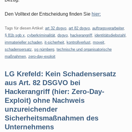
Den Volltext der Entscheidung finden Sie
hier:
Tags für diesen Artikel:
art 32 dsgvo
,
art 82 dsgvo
,
auftragsverarbeiter
,
§ 81b sgb x
,
cyberkriminalität
,
dsgvo
,
hackerangriff
,
identitätsdiebstahl
,
immaterieller schaden
,
it-sicherheit
,
kontrollverlust
,
moveit
,
schadensersatz
,
sg nürnberg
,
technische und organisatorische
maßnahmen
,
zero-day-exploit
LG Krefeld: Kein Schadensersatz
aus Art. 82 DSGVO bei
Hackerangriff (hier: Zero-Day-
Exploit) ohne Nachweis
unzureichender
Sicherheitsmaßnahmen des
Unternehmens