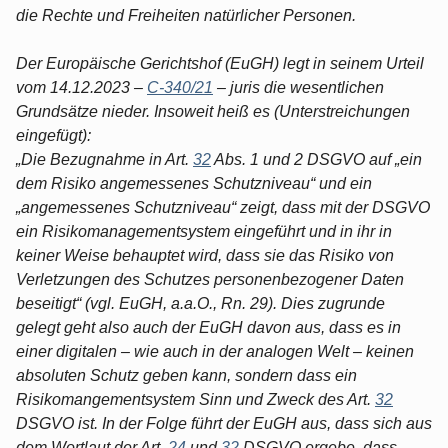
die Rechte und Freiheiten natürlicher Personen.
Der Europäische Gerichtshof (EuGH) legt in seinem Urteil
vom 14.12.2023 –
C-340/21
– juris die wesentlichen
Grundsätze nieder. Insoweit heiß es (Unterstreichungen
eingefügt):
„Die Bezugnahme in Art.
32
Abs. 1 und 2 DSGVO auf „ein
dem Risiko angemessenes Schutzniveau“ und ein
„angemessenes Schutzniveau“ zeigt, dass mit der DSGVO
ein Risikomanagementsystem eingeführt und in ihr in
keiner Weise behauptet wird, dass sie das Risiko von
Verletzungen des Schutzes personenbezogener Daten
beseitigt“ (vgl. EuGH, a.a.O., Rn. 29). Dies zugrunde
gelegt geht also auch der EuGH davon aus, dass es in
einer digitalen – wie auch in der analogen Welt – keinen
absoluten Schutz geben kann, sondern dass ein
Risikomangementsystem Sinn und Zweck des Art.
32
DSGVO ist. In der Folge führt der EuGH aus, dass sich aus
dem Wortlaut der Art.
24
und
32
DSGVO ergebe, dass