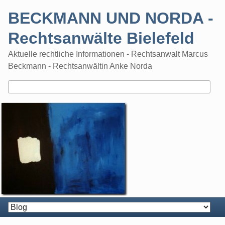
Skip
BECKMANN UND NORDA -
to
content
Rechtsanwälte Bielefeld
Aktuelle rechtliche Informationen - Rechtsanwalt Marcus
Beckmann - Rechtsanwältin Anke Norda