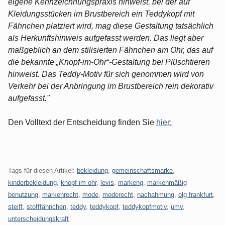
eigene Kennzeichnungspraxis hinweist, bei der auf
Kleidungsstücken im Brustbereich ein Teddykopf mit
Fähnchen platziert wird, mag diese Gestaltung tatsächlich
als Herkunftshinweis aufgefasst werden. Das liegt aber
maßgeblich an dem stilisierten Fähnchen am Ohr, das auf
die bekannte „Knopf-im-Ohr“-Gestaltung bei Plüschtieren
hinweist. Das Teddy-Motiv für sich genommen wird von
Verkehr bei der Anbringung im Brustbereich rein dekorativ
aufgefasst."
Den Volltext der Entscheidung finden Sie
hier:
Tags für diesen Artikel:
bekleidung
,
gemeinschaftsmarke
,
kinderbekleidung
,
knopf im ohr
,
levis
,
markeng
,
markenmäßig
benutzung
,
markenrecht
,
mode
,
moderecht
,
nachahmung
,
olg frankfurt
,
steiff
,
stofffähnchen
,
teddy
,
teddykopf
,
teddykopfmotiv
,
umv
,
unterscheidungskraft