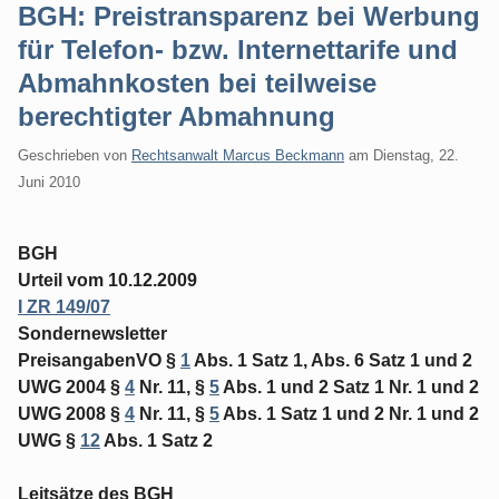
BGH: Preistransparenz bei Werbung
für Telefon- bzw. Internettarife und
Abmahnkosten bei teilweise
berechtigter Abmahnung
Geschrieben von
Rechtsanwalt Marcus Beckmann
am
Dienstag, 22.
Juni 2010
BGH
Urteil vom 10.12.2009
I ZR 149/07
Sondernewsletter
PreisangabenVO §
1
Abs. 1 Satz 1, Abs. 6 Satz 1 und 2
UWG 2004 §
4
Nr. 11, §
5
Abs. 1 und 2 Satz 1 Nr. 1 und 2
UWG 2008 §
4
Nr. 11, §
5
Abs. 1 Satz 1 und 2 Nr. 1 und 2
UWG §
12
Abs. 1 Satz 2
Leitsätze des BGH