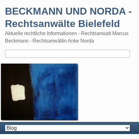
Skip
BECKMANN UND NORDA -
to
content
Rechtsanwälte Bielefeld
Aktuelle rechtliche Informationen - Rechtsanwalt Marcus
Beckmann - Rechtsanwältin Anke Norda