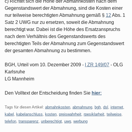
c) Richtet sich die Höhe der Abmahnkosten nach dem
Gegenstandswert der Abmahnung, sind die Kosten einer
nur teilweise berechtigten Abmahnung gemäß §
12
Abs. 1
Satz 2 UWG nur zu ersetzen, soweit die Abmahnung
berechtigt war. Dabei ist die Höhe des Ersatzanspruchs
nach dem Verhältnis des Gegenstandswerts des
berechtigten Teils der Abmahnung zum Gegenstandswert
der gesamten Abmahnung zu bestimmen.
BGH, Urteil vom 10. Dezember 2009 -
I ZR 149/07
- OLG
Karlsruhe
LG Mannheim
Den Volltext der Entscheidung finden Sie
hier:
Tags für diesen Artikel:
abmahnkosten
,
abmahnung
,
bgh
,
dsl
,
internet
,
kabel
,
kabelanschluss
,
kosten
,
preiswahrheit
,
rpesiklarheit
,
teilweise
,
telefon
,
transparenz
,
unberechtigt
,
uwg
,
werbung