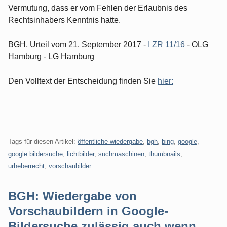
Vermutung, dass er vom Fehlen der Erlaubnis des
Rechtsinhabers Kenntnis hatte.
BGH, Urteil vom 21. September 2017 -
I ZR 11/16
- OLG
Hamburg - LG Hamburg
Den Volltext der Entscheidung finden Sie
hier:
Tags für diesen Artikel:
öffentliche wiedergabe
,
bgh
,
bing
,
google
,
google bildersuche
,
lichtbilder
,
suchmaschinen
,
thumbnails
,
urheberrecht
,
vorschaubilder
BGH: Wiedergabe von
Vorschaubildern in Google-
Bildersuche zulässig auch wenn