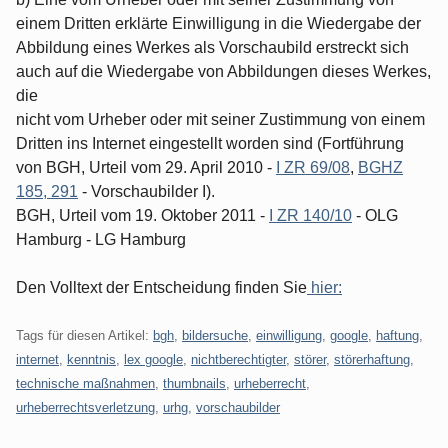
einem Dritten erklärte Einwilligung in die Wiedergabe der
Abbildung eines Werkes als Vorschaubild erstreckt sich
auch auf die Wiedergabe von Abbildungen dieses Werkes,
die
nicht vom Urheber oder mit seiner Zustimmung von einem
Dritten ins Internet eingestellt worden sind (Fortführung
von BGH, Urteil vom 29. April 2010 -
I ZR 69/08
,
BGHZ
185, 291
- Vorschaubilder I).
BGH, Urteil vom 19. Oktober 2011 -
I ZR 140/10
- OLG
Hamburg - LG Hamburg
Den Volltext der Entscheidung finden Sie
hier:
Tags für diesen Artikel:
bgh
,
bildersuche
,
einwilligung
,
google
,
haftung
,
internet
,
kenntnis
,
lex google
,
nichtberechtigter
,
störer
,
störerhaftung
,
technische maßnahmen
,
thumbnails
,
urheberrecht
,
urheberrechtsverletzung
,
urhg
,
vorschaubilder