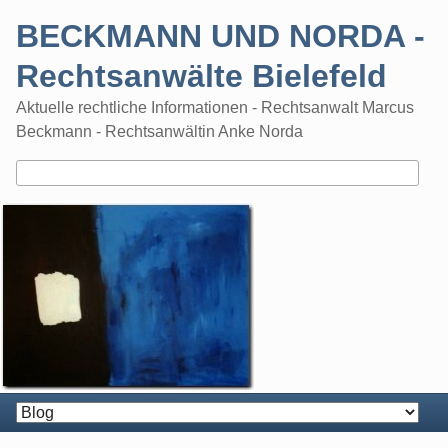
Skip
BECKMANN UND NORDA -
to
content
Rechtsanwälte Bielefeld
Aktuelle rechtliche Informationen - Rechtsanwalt Marcus
Beckmann - Rechtsanwältin Anke Norda