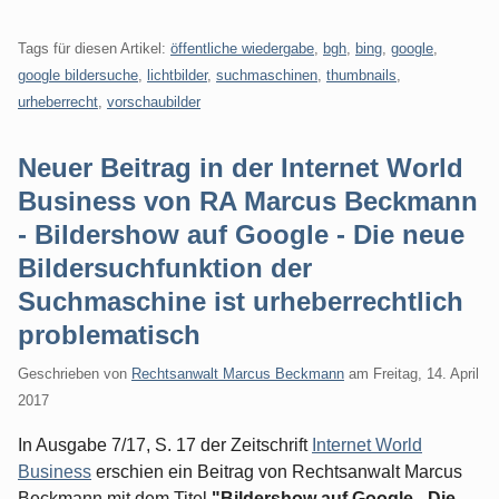
Tags für diesen Artikel:
öffentliche wiedergabe
,
bgh
,
bing
,
google
,
google bildersuche
,
lichtbilder
,
suchmaschinen
,
thumbnails
,
urheberrecht
,
vorschaubilder
Neuer Beitrag in der Internet World
Business von RA Marcus Beckmann
- Bildershow auf Google - Die neue
Bildersuchfunktion der
Suchmaschine ist urheberrechtlich
problematisch
Geschrieben von
Rechtsanwalt Marcus Beckmann
am
Freitag, 14. April
2017
In Ausgabe 7/17, S. 17 der Zeitschrift
Internet World
Business
erschien ein Beitrag von Rechtsanwalt Marcus
Beckmann mit dem Titel
"Bildershow auf Google - Die