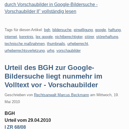
durch Vorschaubilder in Google-Bildersuche -
Vorschaubilder II" vollständig lesen
Tags für diesen Artikel:
bgh
,
bildersuche
,
einwilligung
,
google
,
haftung
,
internet
,
kenntnis
,
lex google
,
nichtberechtigter
,
störer
,
störerhaftung
,
technische maßnahmen
,
thumbnails
,
urheberrecht
,
urheberrechtsverletzung
,
urhg
,
vorschaubilder
Urteil des BGH zur Google-
Bildersuche liegt nunmehr im
Volltext vor - Vorschaubilder
Geschrieben von
Rechtsanwalt Marcus Beckmann
am
Mittwoch, 19.
Mai 2010
BGH
Urteil vom 29.04.2010
I ZR 68/08