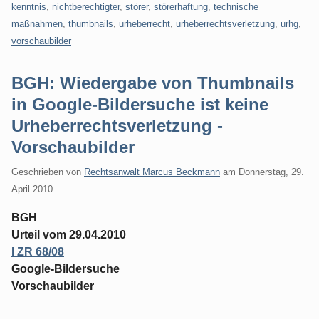
kenntnis
,
nichtberechtigter
,
störer
,
störerhaftung
,
technische
maßnahmen
,
thumbnails
,
urheberrecht
,
urheberrechtsverletzung
,
urhg
,
vorschaubilder
BGH: Wiedergabe von Thumbnails
in Google-Bildersuche ist keine
Urheberrechtsverletzung -
Vorschaubilder
Geschrieben von
Rechtsanwalt Marcus Beckmann
am
Donnerstag, 29.
April 2010
BGH
Urteil vom 29.04.2010
I ZR 68/08
Google-Bildersuche
Vorschaubilder