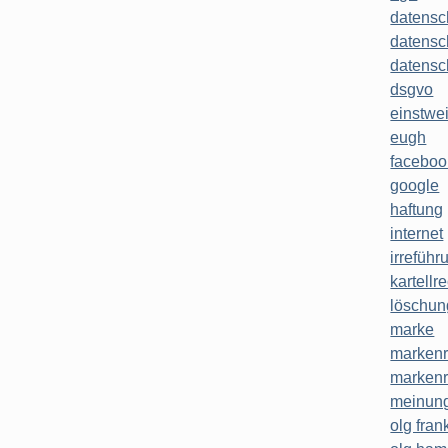
datensc
datensc
datensc
dsgvo
einstwe
eugh
faceboo
google
haftung
internet
irreführ
kartellr
löschun
marke
markenr
markenr
meinung
olg frank