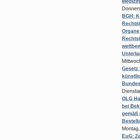
Medizi
Donners
BGH: K
Rechtst
Organe 
Rechts
wettbew
Unterl
Mittwoch
Gesetz
künstli
Bundesg
Diensta
OLG Ha
bei Bek
gemäß §
Bestel
Montag,
EuG: Z