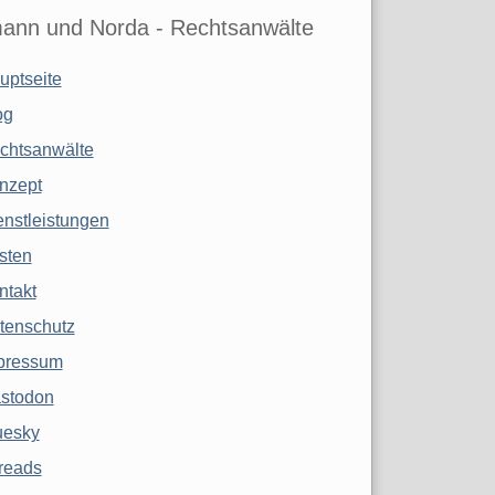
ann und Norda - Rechtsanwälte
uptseite
og
chtsanwälte
nzept
enstleistungen
sten
ntakt
tenschutz
pressum
stodon
uesky
reads