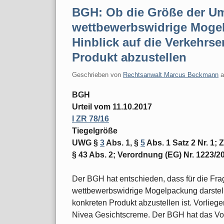
BGH: Ob die Größe der U
wettbewerbswidrige Mogelp
Hinblick auf die Verkehrs
Produkt abzustellen
Geschrieben von
Rechtsanwalt Marcus Beckmann
BGH
Urteil vom 11.10.2017
I ZR 78/16
Tiegelgröße
UWG §
3
Abs. 1, §
5
Abs. 1 Satz 2 Nr. 1;
§ 43 Abs. 2; Verordnung (EG) Nr. 1223/20
Der BGH hat entschieden, dass für die Fr
wettbewerbswidrige Mogelpackung darstellt
konkreten Produkt abzustellen ist. Vorlie
Nivea Gesichtscreme. Der BGH hat das Vor