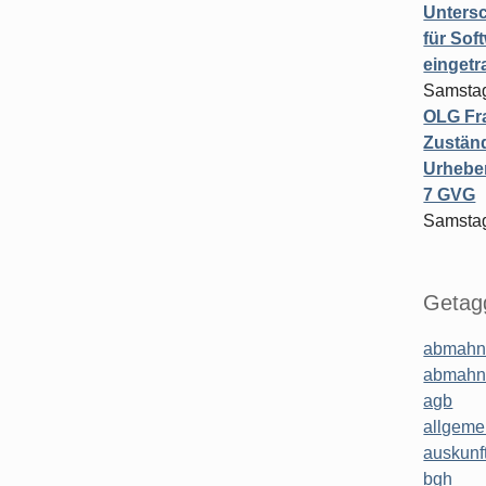
Untersc
für Sof
einget
Samstag
OLG Fra
Zuständ
Urheber
7 GVG
Samstag
Getagg
abmahn
abmahn
agb
allgeme
auskunf
bgh