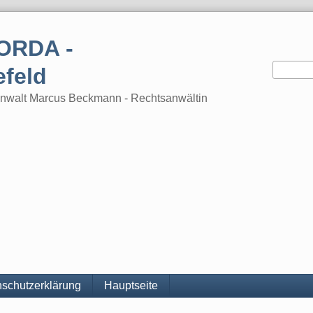
ORDA -
efeld
tsanwalt Marcus Beckmann - Rechtsanwältin
schutzerklärung
Hauptseite