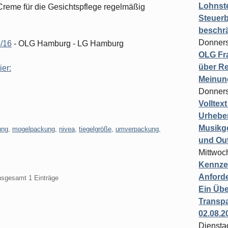
Lohnste
Creme für die Gesichtspflege regelmäßig
Steuerb
beschr
Donners
8/16
- OLG Hamburg - LG Hamburg
OLG Fra
über Re
ier:
Meinun
Donners
Volltex
Urheber
Musikg
ung
,
mogelpackung
,
nivea
,
tiegelgröße
,
umverpackung
,
und Ou
Mittwoc
Kennzei
Anford
insgesamt 1 Einträge
Ein Übe
Transpa
02.08.2
Diensta