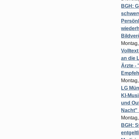
BGH: G
schwer
Persönl
wiederh
Bildver
Montag,
Volltex
an die L
Ärzte 
Empfeh
Montag,
LG Münc
KI-Mus
und Out
Nacht"
Montag,
BGH: St
entgelt