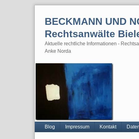
Skip
to
BECKMANN UND N
content
Rechtsanwälte Biel
Aktuelle rechtliche Informationen - Rech
Anke Norda
Blog
Impressum
Kontakt
Daten