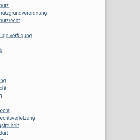
hutz
hutzgrundverordnung
hutzrecht
ilige verfügung
k
ung
echt
g
echt
echtsverletzung
sfreiheit
furt