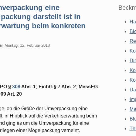
mverpackung eine
Beckm
ackung darstellt ist in
Ha
erwartung beim konkreten
Bl
Re
am
Montag, 12. Februar 2018
Ko
Di
Ko
Ko
 ZPO §
308
Abs. 1; EichG § 7 Abs. 2; MessEG
Da
09 Art. 20
Im
age, ob die Größe der Umverpackung eine
Ma
, in Hinblick auf die Verkehrserwartung beim
Bl
gend ging es um die Umverpackung für eine
Th
liegen einer Mogelpackung verneint.