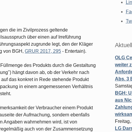
Li
Fa
Twi
egen die im Zivilprozess geltende
lsausspruch über einen auf Irreführung
führungsaspekt zugrunde legt, den der Kläger
Aktuel
ung von BGH,
GRUR 2017, 295
- Entertain).
OLG Cel
weiter 
Füllmenge des Produkts durch die Gestaltung
Anforde
ng") hängt davon ab, ob der Verkehr nach
Abs. 3
 auf das konkret in Rede stehende Produkt
Samstag
Verpackung in einem angemessenen Verhältnis
BGH: U
steht.
aus Nic
Zahlun
ufmerksamkeit der Verbraucher einem Produkt
wirksa
hauseite der Aufmachung, sondern ebenfalls
Freitag
en Angaben wahrnehmen wird, ist von
LG Darm
g regelmäßig auch von der Zusammensetzung