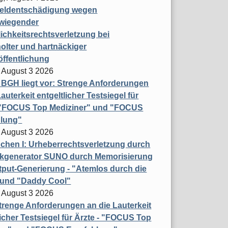
eldentschädigung wegen
wiegender
ichkeitsrechtsverletzung bei
olter und hartnäckiger
öffentlichung
 August 3 2026
t BGH liegt vor: Strenge Anforderungen
auterkeit entgeltlicher Testsiegel für
- "FOCUS Top Mediziner" und "FOCUS
lung"
 August 3 2026
hen I: Urheberrechtsverletzung durch
ikgenerator SUNO durch Memorisierung
put-Generierung - "Atemlos durch die
 und "Daddy Cool"
 August 3 2026
renge Anforderungen an die Lauterkeit
licher Testsiegel für Ärzte - "FOCUS Top