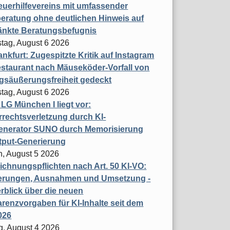
uerhilfevereins mit umfassender
eratung ohne deutlichen Hinweis auf
änkte Beratungsbefugnis
tag, August 6 2026
nkfurt: Zugespitzte Kritik auf Instagram
staurant nach Mäuseköder-Vorfall von
gsäußerungsfreiheit gedeckt
tag, August 6 2026
t LG München I liegt vor:
rechtsverletzung durch KI-
enerator SUNO durch Memorisierung
tput-Generierung
h, August 5 2026
chnungspflichten nach Art. 50 KI-VO:
erungen, Ausnahmen und Umsetzung -
rblick über die neuen
renzvorgaben für KI-Inhalte seit dem
026
g, August 4 2026