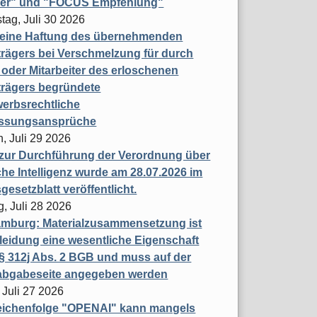
ner" und "FOCUS Empfehlung"
tag, Juli 30 2026
eine Haftung des übernehmenden
rägers bei Verschmelzung für durch
oder Mitarbeiter des erloschenen
trägers begründete
erbsrechtliche
assungsansprüche
, Juli 29 2026
 zur Durchführung der Verordnung über
che Intelligenz wurde am 28.07.2026 im
esetzblatt veröffentlicht.
g, Juli 28 2026
mburg: Materialzusammensetzung ist
leidung eine wesentliche Eigenschaft
 312j Abs. 2 BGB und muss auf der
labgabeseite angegeben werden
 Juli 27 2026
eichenfolge "OPENAI" kann mangels