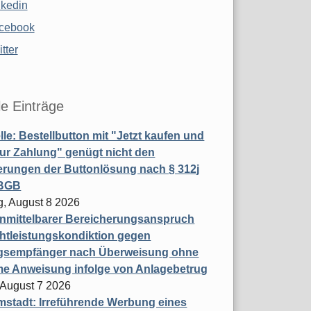
nkedin
cebook
tter
le Einträge
le: Bestellbutton mit "Jetzt kaufen und
zur Zahlung" genügt nicht den
rungen der Buttonlösung nach § 312j
 BGB
, August 8 2026
nmittelbarer Bereicherungsanspruch
htleistungskondiktion gegen
gsempfänger nach Überweisung ohne
me Anweisung infolge von Anlagebetrug
, August 7 2026
stadt: Irreführende Werbung eines