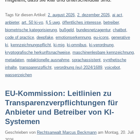
Tags für diesen Artikel:
2. august 2026
,
2. dezember 2026
,
ai act
,
anbieter
,
art. 50 ki-vo
,
§ 5 uwg
,
öffentliches interesse
,
betreiber
,
biometrische kategorisierung
,
bußgeld
,
bundesnetzagentur
,
chatbot
,
code of practice
,
deepfake
,
emotionserkennung
,
eu-icons
,
generative
ki
,
kennzeichnungspflicht
,
ki-mig
,
ki-omnibus
,
ki-verordnung
,
kryptografische herkunftsnachweise
,
maschinenlesbare kennzeichnung
,
metadaten
,
redaktionelle ausnahme
,
sprachassistent
,
synthetische
inhalte
,
transparenzpflicht
,
verordnung (eu) 2024/1689
,
voicebot
,
wasserzeichen
EU-Kommission: Leitlinien zu
Transparenzverpflichtungen für
Anbieter und Betreiber von KI-
Systemen
Geschrieben von
Rechtsanwalt Marcus Beckmann
am
Montag, 20. Juli
2026