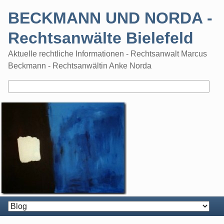
Skip
BECKMANN UND NORDA -
to
content
Rechtsanwälte Bielefeld
Aktuelle rechtliche Informationen - Rechtsanwalt Marcus
Beckmann - Rechtsanwältin Anke Norda