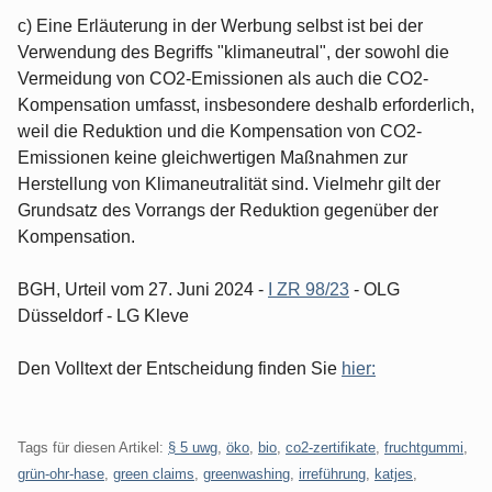
c) Eine Erläuterung in der Werbung selbst ist bei der
Verwendung des Begriffs "klimaneutral", der sowohl die
Vermeidung von CO2-Emissionen als auch die CO2-
Kompensation umfasst, insbesondere deshalb erforderlich,
weil die Reduktion und die Kompensation von CO2-
Emissionen keine gleichwertigen Maßnahmen zur
Herstellung von Klimaneutralität sind. Vielmehr gilt der
Grundsatz des Vorrangs der Reduktion gegenüber der
Kompensation.
BGH, Urteil vom 27. Juni 2024 -
I ZR 98/23
- OLG
Düsseldorf - LG Kleve
Den Volltext der Entscheidung finden Sie
hier:
Tags für diesen Artikel:
§ 5 uwg
,
öko
,
bio
,
co2-zertifikate
,
fruchtgummi
,
grün-ohr-hase
,
green claims
,
greenwashing
,
irreführung
,
katjes
,