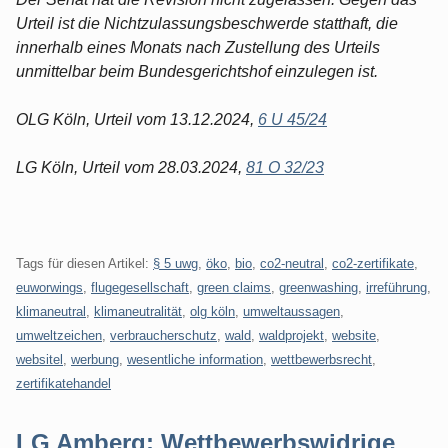
Urteil ist die Nichtzulassungsbeschwerde statthaft, die
innerhalb eines Monats nach Zustellung des Urteils
unmittelbar beim Bundesgerichtshof einzulegen ist.
OLG Köln, Urteil vom 13.12.2024,
6 U 45/24
LG Köln, Urteil vom 28.03.2024,
81 O 32/23
Tags für diesen Artikel:
§ 5 uwg
,
öko
,
bio
,
co2-neutral
,
co2-zertifikate
,
euworwings
,
flugegesellschaft
,
green claims
,
greenwashing
,
irreführung
,
klimaneutral
,
klimaneutralität
,
olg köln
,
umweltaussagen
,
umweltzeichen
,
verbraucherschutz
,
wald
,
waldprojekt
,
website
,
websitel
,
werbung
,
wesentliche information
,
wettbewerbsrecht
,
zertifikatehandel
LG Amberg: Wettbewerbswidrige