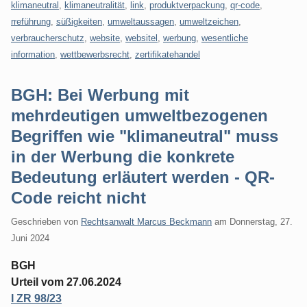
klimaneutral
,
klimaneutralität
,
link
,
produktverpackung
,
qr-code
,
rreführung
,
süßigkeiten
,
umweltaussagen
,
umweltzeichen
,
verbraucherschutz
,
website
,
websitel
,
werbung
,
wesentliche
information
,
wettbewerbsrecht
,
zertifikatehandel
BGH: Bei Werbung mit
mehrdeutigen umweltbezogenen
Begriffen wie "klimaneutral" muss
in der Werbung die konkrete
Bedeutung erläutert werden - QR-
Code reicht nicht
Geschrieben von
Rechtsanwalt Marcus Beckmann
am
Donnerstag, 27.
Juni 2024
BGH
Urteil vom 27.06.2024
I ZR 98/23