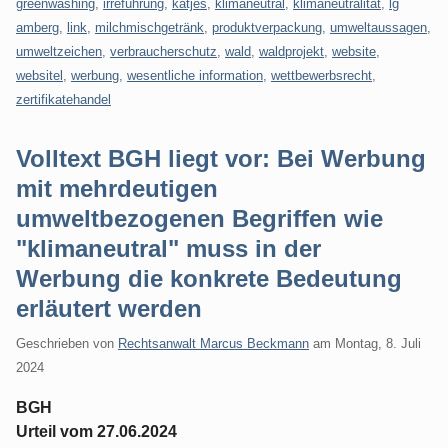
greenwashing
,
irreführung
,
katjes
,
klimaneutral
,
klimaneutralität
,
lg
amberg
,
link
,
milchmischgetränk
,
produktverpackung
,
umweltaussagen
,
umweltzeichen
,
verbraucherschutz
,
wald
,
waldprojekt
,
website
,
websitel
,
werbung
,
wesentliche information
,
wettbewerbsrecht
,
zertifikatehandel
Volltext BGH liegt vor: Bei Werbung
mit mehrdeutigen
umweltbezogenen Begriffen wie
"klimaneutral" muss in der
Werbung die konkrete Bedeutung
erläutert werden
Geschrieben von
Rechtsanwalt Marcus Beckmann
am
Montag, 8. Juli
2024
BGH
Urteil vom 27.06.2024