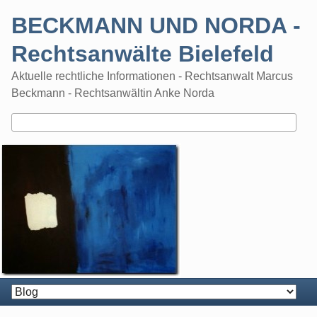
Skip
BECKMANN UND NORDA -
to
content
Rechtsanwälte Bielefeld
Aktuelle rechtliche Informationen - Rechtsanwalt Marcus
Beckmann - Rechtsanwältin Anke Norda