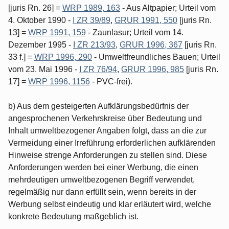
[juris Rn. 26] =
WRP 1989, 163
- Aus Altpapier; Urteil vom
4. Oktober 1990 -
I ZR 39/89
,
GRUR 1991, 550
[juris Rn.
13] =
WRP 1991, 159
- Zaunlasur; Urteil vom 14.
Dezember 1995 -
I ZR 213/93
,
GRUR 1996, 367
[juris Rn.
33 f.] =
WRP 1996, 290
- Umweltfreundliches Bauen; Urteil
vom 23. Mai 1996 -
I ZR 76/94
,
GRUR 1996, 985
[juris Rn.
17] =
WRP 1996, 1156
- PVC-frei).
b) Aus dem gesteigerten Aufklärungsbedürfnis der
angesprochenen Verkehrskreise über Bedeutung und
Inhalt umweltbezogener Angaben folgt, dass an die zur
Vermeidung einer Irreführung erforderlichen aufklärenden
Hinweise strenge Anforderungen zu stellen sind. Diese
Anforderungen werden bei einer Werbung, die einen
mehrdeutigen umweltbezogenen Begriff verwendet,
regelmäßig nur dann erfüllt sein, wenn bereits in der
Werbung selbst eindeutig und klar erläutert wird, welche
konkrete Bedeutung maßgeblich ist.