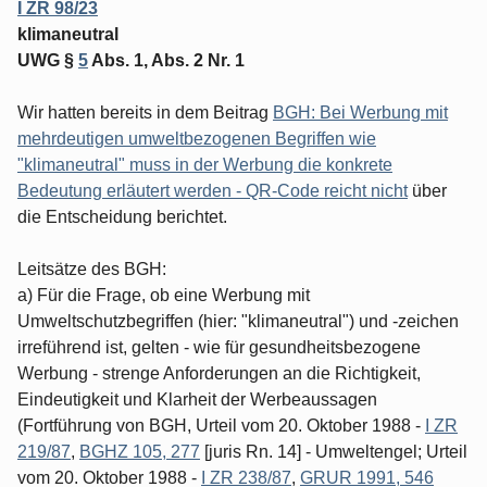
I ZR 98/23
klimaneutral
UWG §
5
Abs. 1, Abs. 2 Nr. 1
Wir hatten bereits in dem Beitrag
BGH: Bei Werbung mit
mehrdeutigen umweltbezogenen Begriffen wie
"klimaneutral" muss in der Werbung die konkrete
Bedeutung erläutert werden - QR-Code reicht nicht
über
die Entscheidung berichtet.
Leitsätze des BGH:
a) Für die Frage, ob eine Werbung mit
Umweltschutzbegriffen (hier: "klimaneutral") und -zeichen
irreführend ist, gelten - wie für gesundheitsbezogene
Werbung - strenge Anforderungen an die Richtigkeit,
Eindeutigkeit und Klarheit der Werbeaussagen
(Fortführung von BGH, Urteil vom 20. Oktober 1988 -
I ZR
219/87
,
BGHZ 105, 277
[juris Rn. 14] - Umweltengel; Urteil
vom 20. Oktober 1988 -
I ZR 238/87
,
GRUR 1991, 546