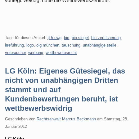
vorliegt. Geklagt hatte die Wettbewerbszentrale.
Tags für diesen Artikel:
§ 5 uwg
,
bio
,
bio-siegel
,
bio-zertifizierung
,
irreführung
,
logo
,
olg münchen
,
täuschung
,
unabhängige stelle
,
verbraucher
,
werbung
,
wettbewerbsrecht
LG Köln: Eigenes Gütesiegel, das
nicht von unabhängigen Dritten
stammt und auf
Kundenbewertungen beruht, ist
wettbewerbswidrig
Geschrieben von
Rechtsanwalt Marcus Beckmann
am
Samstag, 28.
Januar 2012
LG Köln