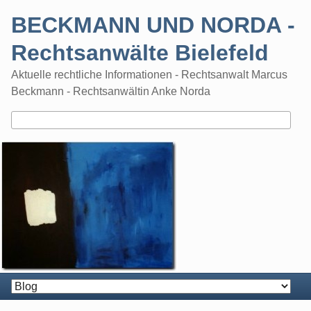
Skip
BECKMANN UND NORDA -
to
content
Rechtsanwälte Bielefeld
Aktuelle rechtliche Informationen - Rechtsanwalt Marcus
Beckmann - Rechtsanwältin Anke Norda