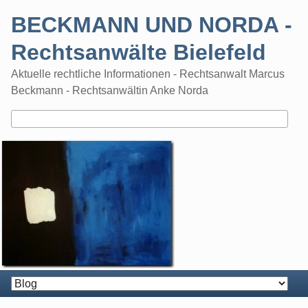
Skip
BECKMANN UND NORDA -
to
content
Rechtsanwälte Bielefeld
Aktuelle rechtliche Informationen - Rechtsanwalt Marcus
Beckmann - Rechtsanwältin Anke Norda