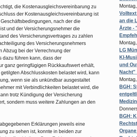
Montag,
htigt, die Kostenausgleichsvereinbarung zu
Volltex
chluss der Kostenausgleichsvereinbarung ist
an die L
 Geschäftsbedingungen, nach der die
Ärzte 
ist und der Versicherungsnehmer die
Empfeh
and des Versicherungsvertrages zu zahlen
Montag,
achteiligung des Versicherungsnehmers
LG Münc
n Abzug bei der Verrechnung der
KI-Mus
s dazu führen kann, dass der
und Out
r ganz geringfügigen Rückkaufswert erhält,
Nacht"
 getilgten Abschlusskosten belastet wird, kann
Montag,
ung, wenn sie als unkündbar ausgestaltet
BGH: St
ehmer mit Verbindlichkeiten belastet wird, die
entgelt
dann trotz Kündigung der Versicherung
Medizi
wert, sondern muss weitere Zahlungen an den
Donners
BGH: K
Rechtst
abgegebenen Erklärungen jeweils eine
Organe 
ng zu sehen ist, konnte in beiden zur