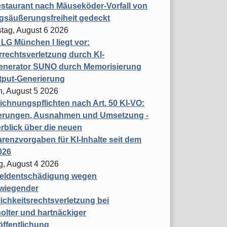
staurant nach Mäuseköder-Vorfall von
gsäußerungsfreiheit gedeckt
tag, August 6 2026
t LG München I liegt vor:
rechtsverletzung durch KI-
enerator SUNO durch Memorisierung
tput-Generierung
h, August 5 2026
chnungspflichten nach Art. 50 KI-VO:
erungen, Ausnahmen und Umsetzung -
rblick über die neuen
renzvorgaben für KI-Inhalte seit dem
026
g, August 4 2026
eldentschädigung wegen
wiegender
ichkeitsrechtsverletzung bei
olter und hartnäckiger
öffentlichung