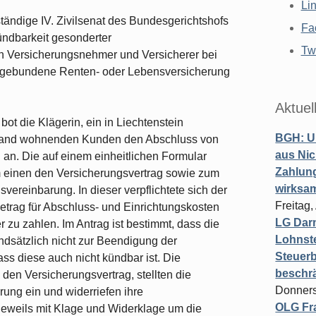
Li
tändige IV. Zivilsenat des Bundesgerichtshofs
Fa
ündbarkeit gesonderter
Twi
 Versicherungsnehmer und Versicherer bei
dsgebundene Renten- oder Lebensversicherung
Aktuel
ot die Klägerin, ein in Liechtenstein
BGH: U
hland wohnenden Kunden den Abschluss von
aus Nic
n. Die auf einem einheitlichen Formular
Zahlun
einen den Versicherungsvertrag sowie zum
wirksa
ereinbarung. In dieser verpflichtete sich der
Freitag
trag für Abschluss- und Einrichtungskosten
LG Darm
 zu zahlen. Im Antrag ist bestimmt, dass die
Lohnste
dsätzlich nicht zur Beendigung der
Steuerb
ss diese auch nicht kündbar ist. Die
beschr
en Versicherungsvertrag, stellten die
Donners
ung ein und widerriefen ihre
OLG Fra
 jeweils mit Klage und Widerklage um die