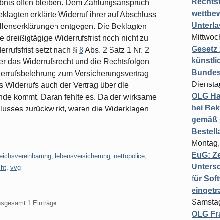
Rechts
bnis offen bleiben. Dem Zahlungsanspruch
wettbew
eklagten erklärte Widerruf ihrer auf Abschluss
Unterl
illenserklärungen entgegen. Die Beklagten
Mittwoch
 dreißigtägige Widerrufsfrist noch nicht zu
Gesetz
rrufsfrist setzt nach §
8
Abs. 2 Satz 1 Nr. 2
künstli
er das Widerrufsrecht und die Rechtsfolgen
Bundesg
iderrufsbelehrung zum Versicherungsvertrag
Diensta
es Widerrufs auch der Vertrag über die
OLG Ha
nde kommt. Daran fehlte es. Da der wirksame
bei Bek
hlusses zurückwirkt, waren die Widerklagen
gemäß §
Bestel
Montag,
EuG: Z
eichsvereinbarung
,
lebensversicherung
,
nettopolice
,
Untersc
cht
,
vvg
für Sof
einget
Samstag
insgesamt 1 Einträge
OLG Fra