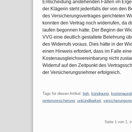
Entscheidung anstehenden Fällen im Erge
der Klägerin steht jedenfalls der von den B
des Versicherungsvertrages gerichteten W
konnten den Vertrag noch widerrufen, da die
laufen begonnen hatte. Der Beginn der Wide
VVG eine deutlich gestaltete Belehrung üb
des Widerrufs voraus. Dies hätte in der W
einen Hinweis erfordert, dass im Falle ein
Kostenausgleichsvereinbarung nicht zusta
Widerruf auf den Zeitpunkt des Vertragssc
der Versicherungsnehmer erfolgreich.
Tags für diesen Artikel:
bgh
,
kündigung
,
kostenausgl
rentenversicherung
,
unkündbarkeit
,
versicherungsre
Pagination
Seite 1 von 1, 