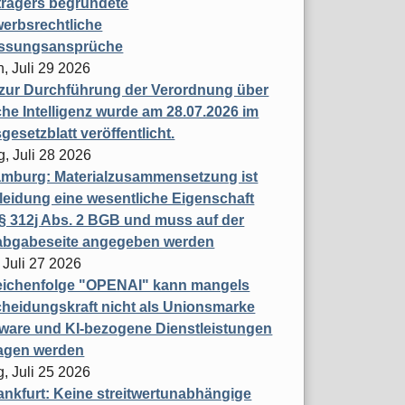
trägers begründete
erbsrechtliche
assungsansprüche
, Juli 29 2026
 zur Durchführung der Verordnung über
che Intelligenz wurde am 28.07.2026 im
esetzblatt veröffentlicht.
g, Juli 28 2026
mburg: Materialzusammensetzung ist
leidung eine wesentliche Eigenschaft
 312j Abs. 2 BGB und muss auf der
labgabeseite angegeben werden
 Juli 27 2026
eichenfolge "OPENAI" kann mangels
heidungskraft nicht als Unionsmarke
tware und KI-bezogene Dienstleistungen
ragen werden
, Juli 25 2026
nkfurt: Keine streitwertunabhängige