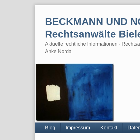
Skip
to
BECKMANN UND N
content
Rechtsanwälte Biel
Aktuelle rechtliche Informationen - Rech
Anke Norda
Blog
Impressum
Kontakt
Daten