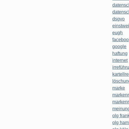
datensc
datensc
dsgvo
einstwe
eugh
faceboo
google
haftung
internet
irreführ
kartellr
löschun
marke
markenr
markenr
meinung
olg frank
olg ha