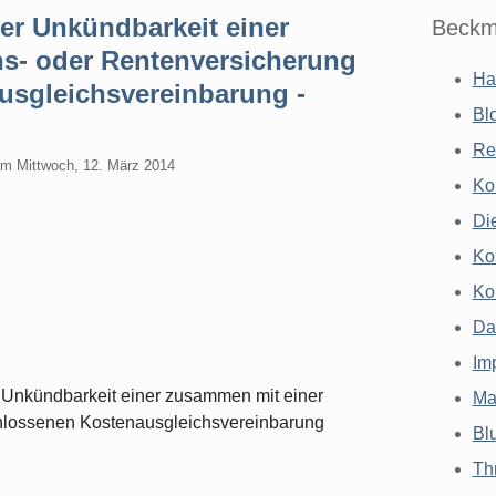
er Unkündbarkeit einer
Beckm
s- oder Rentenversicherung
Ha
sgleichsvereinbarung -
Bl
Re
am
Mittwoch, 12. März 2014
Ko
Di
Ko
Ko
Da
Im
r Unkündbarkeit einer zusammen mit einer
Ma
hlossenen Kostenausgleichsvereinbarung
Bl
Th