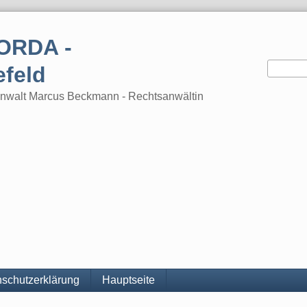
ORDA -
efeld
tsanwalt Marcus Beckmann - Rechtsanwältin
schutzerklärung
Hauptseite