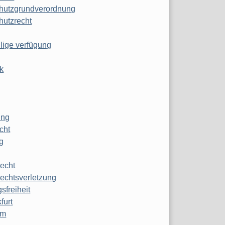
hutzgrundverordnung
hutzrecht
ilige verfügung
k
ung
echt
g
echt
echtsverletzung
sfreiheit
furt
mm