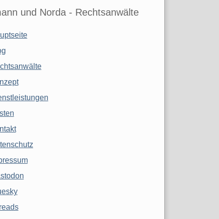
ann und Norda - Rechtsanwälte
uptseite
og
chtsanwälte
nzept
enstleistungen
sten
ntakt
tenschutz
pressum
stodon
uesky
reads