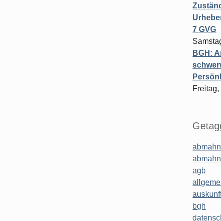
Zuständ
Urheber
7 GVG
Samstag
BGH: A
schwer
Persönl
Freitag,
Getagg
abmahn
abmahn
agb
allgeme
auskunf
bgh
datensc