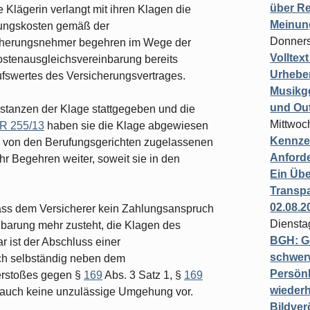
über Re
Klägerin verlangt mit ihren Klagen die
Meinun
htungskosten gemäß der
Donners
icherungsnehmer begehren im Wege der
Volltex
ostenausgleichsvereinbarung bereits
Urheber
ufswertes des Versicherungsvertrages.
Musikg
und Ou
stanzen der Klage stattgegeben und die
Mittwoc
ZR 255/13
haben sie die Klage abgewiesen
Kennzei
en von den Berufungsgerichten zugelassenen
Anford
hr Begehren weiter, soweit sie in den
Ein Übe
Transpa
02.08.2
ass dem Versicherer kein Zahlungsanspruch
Diensta
nbarung mehr zusteht, die Klagen des
BGH: G
r ist der Abschluss einer
schwer
ich selbständig neben dem
Persönl
Verstoßes gegen §
169
Abs. 3 Satz 1, §
169
wiederh
 auch keine unzulässige Umgehung vor.
Bildver