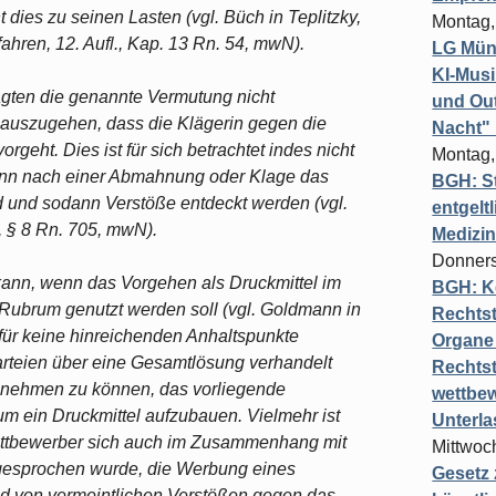
t dies zu seinen Lasten (vgl. Büch in Teplitzky,
Montag,
hren, 12. Aufl., Kap. 13 Rn. 54, mwN).
LG Münc
KI-Mus
gten die genannte Vermutung nicht
und Out
on auszugehen, dass die Klägerin gegen die
Nacht"
geht. Dies ist für sich betrachtet indes nicht
Montag,
wenn nach einer Abmahnung oder Klage das
BGH: St
 und sodann Verstöße entdeckt werden (vgl.
entgelt
, § 8 Rn. 705, mwN).
Medizi
Donners
ann, wenn das Vorgehen als Druckmittel im
BGH: K
ubrum genutzt werden soll (vgl. Goldmann in
Rechtst
rfür keine hinreichenden Anhaltspunkte
Organe 
 Parteien über eine Gesamtlösung verhandelt
Rechts
nnehmen zu können, das vorliegende
wettbew
um ein Druckmittel aufzubauen. Vielmehr ist
Unterl
ettbewerber sich auch im Zusammenhang mit
Mittwoch
gesprochen wurde, die Werbung eines
Gesetz
d von vermeintlichen Verstößen gegen das