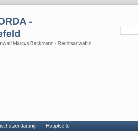
ORDA -
efeld
tsanwalt Marcus Beckmann - Rechtsanwältin
schutzerklärung
Hauptseite