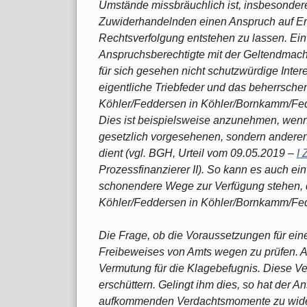
Umstände missbräuchlich ist, insbesonder
Zuwiderhandelnden einen Anspruch auf Er
Rechtsverfolgung entstehen zu lassen. Ein
Anspruchsberechtigte mit der Geltendmac
für sich gesehen nicht schutzwürdige Intere
eigentliche Triebfeder und das beherrschend
Köhler/Feddersen in Köhler/Bornkamm/Fedd
Dies ist beispielsweise anzunehmen, wenn
gesetzlich vorgesehenen, sondern anderen
dient (vgl. BGH, Urteil vom 09.05.2019 –
I
Prozessfinanzierer II). So kann es auch ei
schonendere Wege zur Verfügung stehen, de
Köhler/Feddersen in Köhler/Bornkamm/Fed
Die Frage, ob die Voraussetzungen für ein
Freibeweises von Amts wegen zu prüfen. Al
Vermutung für die Klagebefugnis. Diese V
erschüttern. Gelingt ihm dies, so hat der An
aufkommenden Verdachtsmomente zu wider