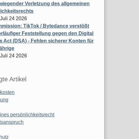
wiegender Verletzung des allgemeinen
ichkeitsrechts
 Juli 24 2026
ission: TikTok / Bytedance verstößt
rläufiger Feststellung gegen den Digital
s Act (DSA) - Fehlen sicherer Konten für
ährige
 Juli 24 2026
te Artikel
kosten
ung
ines persönlichkeitsrecht
tsanspruch
hutz