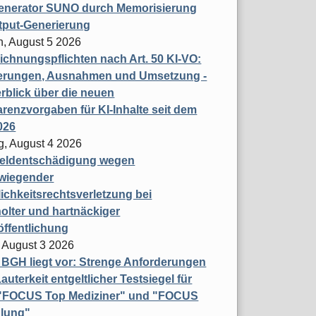
enerator SUNO durch Memorisierung
tput-Generierung
h, August 5 2026
chnungspflichten nach Art. 50 KI-VO:
erungen, Ausnahmen und Umsetzung -
rblick über die neuen
renzvorgaben für KI-Inhalte seit dem
026
g, August 4 2026
eldentschädigung wegen
wiegender
ichkeitsrechtsverletzung bei
olter und hartnäckiger
öffentlichung
 August 3 2026
t BGH liegt vor: Strenge Anforderungen
auterkeit entgeltlicher Testsiegel für
- "FOCUS Top Mediziner" und "FOCUS
lung"