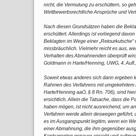
nicht, die Vermutung zu erschüttern, so geh
Wettbewerbsrechtliche Ansprüche und Verfa
Nach diesen Grundsätzen haben die Bekla
erschüttert. Allerdings ist vorliegend dav
Beklagten im Wege einer „Retourkutsche“ vor
missbräuchlich. Vielmehr reicht es aus, 
Verhalten des Abmahnenden überprüft wird
Goldmann in Harte/Henning, UWG, 4. Aufl.
Soweit etwas anderes sich dann ergeben k
Rahmen des Verfahrens mit umgekehrtem R
Harte/Henning aaO, § 8 Rn. 706), sind hie
ersichtlich. Allein die Tatsache, dass die
haben mögen, ist nicht ausreichend, um a
Verfahren werde allein deswegen geführt, 
es im Ausgangspunkt legitim, wenn ein W
einer Abmahnung, die ihm gegenüber aus
Konkurrenten genauer ansieht und aufgrun