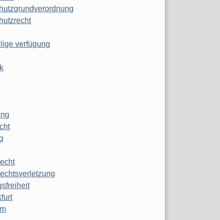
hutzgrundverordnung
hutzrecht
ilige verfügung
k
ung
echt
g
echt
echtsverletzung
sfreiheit
furt
mm