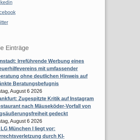
nkedin
cebook
tter
le Einträge
stadt: Irreführende Werbung eines
uerhilfevereins mit umfassender
eratung ohne deutlichen Hinweis auf
änkte Beratungsbefugnis
tag, August 6 2026
nkfurt: Zugespitzte Kritik auf Instagram
staurant nach Mäuseköder-Vorfall von
gsäußerungsfreiheit gedeckt
tag, August 6 2026
t LG München I liegt vor:
rechtsverletzung durch KI-