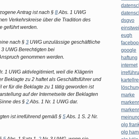
datensc
ezogene Antrag ist nach §
8
Abs. 1 UWG
datensc
en Verkehrskreise über die Tradition des
dsgvo
e geführt werden.
einstwe
eugh
eine nach §
3
UWG unzulässige geschäftliche
faceboo
 3 UWG Berechtigten bei
google
n Anspruch genommen werden.
haftung
internet
r. 1 UWG aktivlegitimiert, weil die Klägerin
irreführ
r Beklagte zu 2 haftet als Geschäftsführer und
kartellr
l er für die Beklagte zu 1 tätig geworden ist
löschun
rstellung auf der Internetseite der Beklagten
marke
 Sinne des §
2
Abs. 1 Nr. 1 UWG dar.
markenr
markenr
gten ist irreführend gemäß §
5
Abs. 1 S. 2 Nr.
meinung
olg frank
olg ha
 §
5
Abs. 1 Satz 1,
2
Nr. 3 UWG, wenn sie