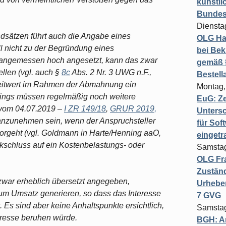
künstli
Bundesg
Diensta
dsätzen führt auch die Angabe eines
OLG Ha
ll nicht zu der Begründung eines
bei Bek
unangemessen hoch angesetzt, kann das zwar
gemäß §
ellen (vgl. auch §
8c
Abs. 2 Nr. 3 UWG n.F.,
Bestel
reitwert im Rahmen der Abmahnung ein
Montag,
dings müssen regelmäßig noch weitere
EuG: Z
 vom 04.07.2019 –
I ZR 149/18
,
GRUR 2019,
Untersc
anzunehmen sein, wenn der Anspruchsteller
für Sof
vorgeht (vgl. Goldmann in Harte/Henning aaO,
einget
kschluss auf ein Kostenbelastungs- oder
Samstag
OLG Fra
Zuständ
 zwar erheblich übersetzt angegeben,
Urheber
m Umsatz generieren, so dass das Interesse
7 GVG
. Es sind aber keine Anhaltspunkte ersichtlich,
Samstag
eresse beruhen würde.
BGH: A