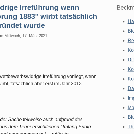
rige Irreführung wenn
Beckm
prung 1883" wirbt tatsächlich
Ha
gründet wurde
Bl
am
Mittwoch, 17. März 2021
Re
Ko
Di
Ko
ettbewerbswidrige Irreführung vorliegt, wenn
Ko
irbt, tatsächlich aber erst im Jahr 2013
Da
Im
Ma
Bl
n der Sache teilweise auch aufgrund des
aus dem Tenor ersichtlichen Umfang Erfolg.
Th
ffend angenommen hat – zulässig,