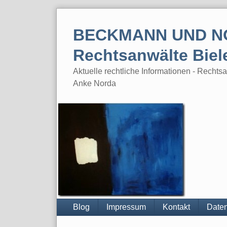
Skip
to
BECKMANN UND N
content
Rechtsanwälte Biel
Aktuelle rechtliche Informationen - Rech
Anke Norda
Blog
Impressum
Kontakt
Daten