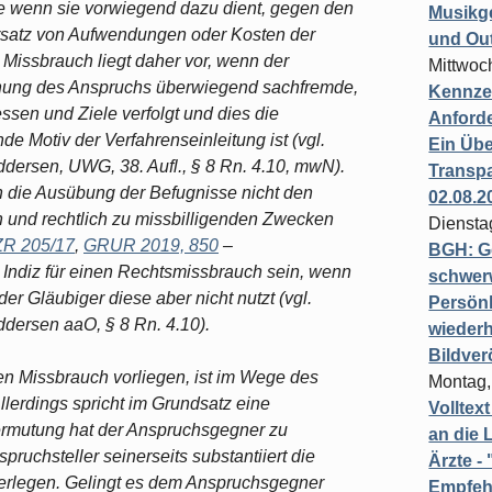
e wenn sie vorwiegend dazu dient, gegen den
Musikg
satz von Aufwendungen oder Kosten der
und Ou
 Missbrauch liegt daher vor, wenn der
Mittwoc
hung des Anspruchs überwiegend sachfremde,
Kennzei
ssen und Ziele verfolgt und dies die
Anford
e Motiv der Verfahrenseinleitung ist (vgl.
Ein Übe
ersen, UWG, 38. Aufl., § 8 Rn. 4.10, mwN).
Transpa
 die Ausübung der Befugnisse nicht den
02.08.2
 und rechtlich zu missbilligenden Zwecken
Diensta
 ZR 205/17
,
GRUR 2019, 850
–
BGH: G
n Indiz für einen Rechtsmissbrauch sein, wenn
schwer
r Gläubiger diese aber nicht nutzt (vgl.
Persönl
dersen aaO, § 8 Rn. 4.10).
wiederh
Bildver
en Missbrauch vorliegen, ist im Wege des
Montag,
lerdings spricht im Grundsatz eine
Volltex
ermutung hat der Anspruchsgegner zu
an die L
spruchsteller seinerseits substantiiert die
Ärzte 
legen. Gelingt es dem Anspruchsgegner
Empfeh