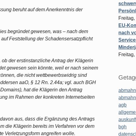
schwer
lassung beruht auf dem Anerkenntnis der
Persönl
Freitag,
EU-Komm
dies begründet gewesen, was – nach dem
nach vo
 auf Feststellung der Schadensersatzpflicht
Service
Minderj
Freitag,
 ob der erstinstanzliche Antrag der Klägerin
det gewesen sein könnte, weil er nach seinem
önnen, die nicht wettbewerbswidrig sind
Getagg
ddersen aaO, § 12 Rn. 2.44a; vgl. auch BGH
omains), hat die Klägerin den Antrag
abmahn
llung im Rahmen der konkreten Internetseiten
abmahn
agb
allgeme
davon aus, dass die Ergänzung des Antrags
auskunf
dem die Klägerin bereits im Verfahren vor dem
bgh
ete Verletzungsform angreifen wolle.
datensc