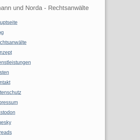
ann und Norda - Rechtsanwälte
uptseite
og
chtsanwälte
nzept
enstleistungen
sten
ntakt
tenschutz
pressum
stodon
uesky
reads