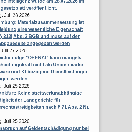
che Intelligenz wurde am 28.07.2026 im
esetzblatt veröffentlicht.
g, Juli 28 2026
mburg: Materialzusammensetzung ist
leidung eine wesentliche Eigenschaft
 312j Abs. 2 BGB und muss auf der
labgabeseite angegeben werden
 Juli 27 2026
eichenfolge "OPENAI" kann mangels
heidungskraft nicht als Unionsmarke
tware und KI-bezogene Dienstleistungen
ragen werden
, Juli 25 2026
nkfurt: Keine streitwertunabhängige
igkeit der Landgerichte für
rechtsstreitigkeiten nach § 71 Abs. 2 Nr.
, Juli 25 2026
nspruch auf Geldentschädigung nur bei