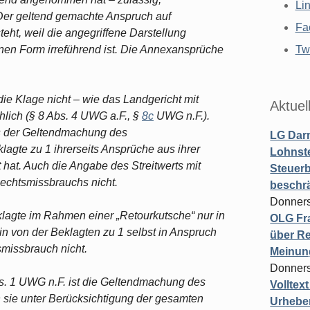
Li
 Der geltend gemachte Anspruch auf
Fa
teht, weil die angegriffene Darstellung
enen Form irreführend ist. Die Annexansprüche
Twi
 die Klage nicht – wie das Landgericht mit
Aktuel
ich (§ 8 Abs. 4 UWG a.F., §
8c
UWG n.F.).
us der Geltendmachung des
LG Darm
gte zu 1 ihrerseits Ansprüche aus ihrer
Lohnste
hat. Auch die Angabe des Streitwerts mit
Steuerb
echtsmissbrauchs nicht.
beschr
Donners
lagte im Rahmen einer „Retourkutsche“ nur in
OLG Fra
 von der Beklagten zu 1 selbst in Anspruch
über Re
missbrauch nicht.
Meinun
Donners
. 1 UWG n.F. ist die Geltendmachung des
Volltex
sie unter Berücksichtigung der gesamten
Urheber