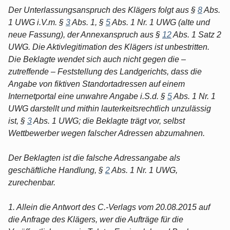
Der Unterlassungsanspruch des Klägers folgt aus §
8
Abs.
1 UWG i.V.m. §
3
Abs. 1, §
5
Abs. 1 Nr. 1 UWG (alte und
neue Fassung), der Annexanspruch aus §
12
Abs. 1 Satz 2
UWG. Die Aktivlegitimation des Klägers ist unbestritten.
Die Beklagte wendet sich auch nicht gegen die –
zutreffende – Feststellung des Landgerichts, dass die
Angabe von fiktiven Standortadressen auf einem
Internetportal eine unwahre Angabe i.S.d. §
5
Abs. 1 Nr. 1
UWG darstellt und mithin lauterkeitsrechtlich unzulässig
ist, §
3
Abs. 1 UWG; die Beklagte trägt vor, selbst
Wettbewerber wegen falscher Adressen abzumahnen.
Der Beklagten ist die falsche Adressangabe als
geschäftliche Handlung, §
2
Abs. 1 Nr. 1 UWG,
zurechenbar.
1. Allein die Antwort des C.-Verlags vom 20.08.2015 auf
die Anfrage des Klägers, wer die Aufträge für die