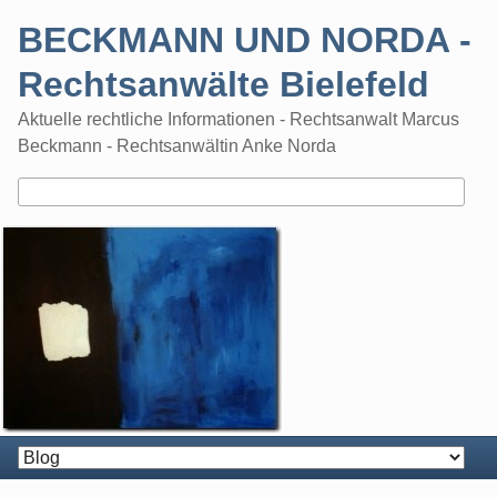
Skip
BECKMANN UND NORDA -
to
content
Rechtsanwälte Bielefeld
Aktuelle rechtliche Informationen - Rechtsanwalt Marcus
Beckmann - Rechtsanwältin Anke Norda