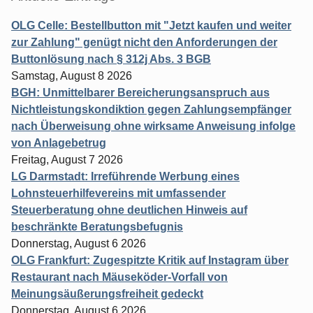
OLG Celle: Bestellbutton mit "Jetzt kaufen und weiter
zur Zahlung" genügt nicht den Anforderungen der
Buttonlösung nach § 312j Abs. 3 BGB
Samstag, August 8 2026
BGH: Unmittelbarer Bereicherungsanspruch aus
Nichtleistungskondiktion gegen Zahlungsempfänger
nach Überweisung ohne wirksame Anweisung infolge
von Anlagebetrug
Freitag, August 7 2026
LG Darmstadt: Irreführende Werbung eines
Lohnsteuerhilfevereins mit umfassender
Steuerberatung ohne deutlichen Hinweis auf
beschränkte Beratungsbefugnis
Donnerstag, August 6 2026
OLG Frankfurt: Zugespitzte Kritik auf Instagram über
Restaurant nach Mäuseköder-Vorfall von
Meinungsäußerungsfreiheit gedeckt
Donnerstag, August 6 2026