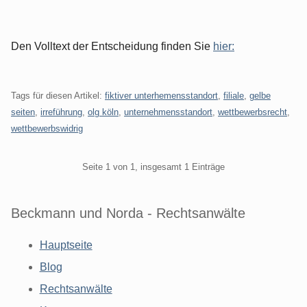
Den Volltext der Entscheidung finden Sie
hier:
Tags für diesen Artikel:
fiktiver unterhemensstandort
,
filiale
,
gelbe
seiten
,
irreführung
,
olg köln
,
unternehmensstandort
,
wettbewerbsrecht
,
wettbewerbswidrig
Pagination
Seite 1 von 1, insgesamt 1 Einträge
Beckmann und Norda - Rechtsanwälte
Hauptseite
Blog
Rechtsanwälte