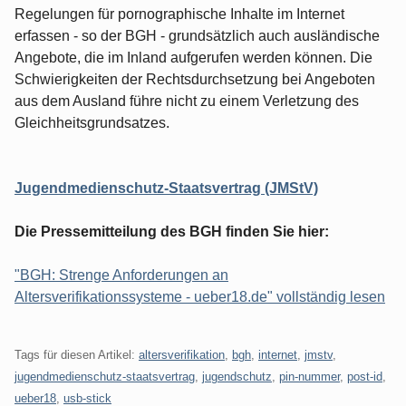
Regelungen für pornographische Inhalte im Internet
erfassen - so der BGH - grundsätzlich auch ausländische
Angebote, die im Inland aufgerufen werden können. Die
Schwierigkeiten der Rechtsdurchsetzung bei Angeboten
aus dem Ausland führe nicht zu einem Verletzung des
Gleichheitsgrundsatzes.
Jugendmedienschutz-Staatsvertrag (JMStV)
Die Pressemitteilung des BGH finden Sie hier:
"BGH: Strenge Anforderungen an
Altersverifikationssysteme - ueber18.de" vollständig lesen
Tags für diesen Artikel:
altersverifikation
,
bgh
,
internet
,
jmstv
,
jugendmedienschutz-staatsvertrag
,
jugendschutz
,
pin-nummer
,
post-id
,
ueber18
,
usb-stick