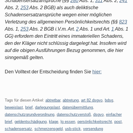
Schadensersatzansprüche (§§
280
Abs. 1,
311
Abs. 2,
241
Abs. 2,
253
Abs. 2 BGB) als auch deliktische
Schadensersatzansprüche wegen einer möglichen
Verletzung des allgemeinen Persönlichkeitsrechts (§§
823
Abs. 1,
253
Abs. 2 BGB i.V.m. Art.
2
Abs. 1 und Art.
1
Abs. 1
GG) erfordern den Eintritt eines immateriellen Schadens,
den der Kläger nicht schlüssig dargelegt hat. Insofern wird
auf die obigen Ausführungen Bezug genommen, die hier
sinngemäß gelten.
Den Volltext der Entscheidung finden Sie
hier:
Tags für diesen Artikel:
abtretbar
,
abtretung
,
art 82 dsgvo
,
bdsg
,
beweislast
,
brief
,
darlegungslast
,
datenübermittlung
,
datenschutzgrundverordnung
,
datenschutzverstoß
,
dsgvo
,
einfacher
brief
,
geldentschädigung
,
klage
,
lg essen
,
persönlichkeitsrecht
,
post
,
schadensersatz
,
schmerzensgeld
,
usb-stick
,
versendung