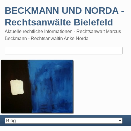
Skip
BECKMANN UND NORDA -
to
content
Rechtsanwälte Bielefeld
Aktuelle rechtliche Informationen - Rechtsanwalt Marcus
Beckmann - Rechtsanwältin Anke Norda