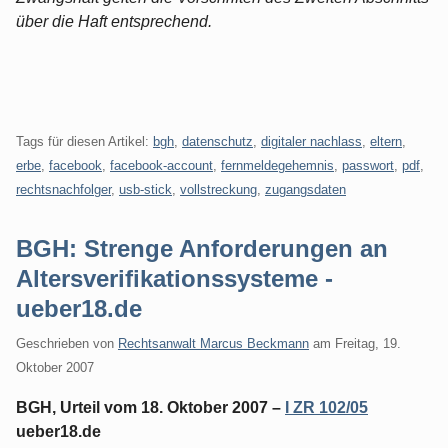
über die Haft entsprechend.
Tags für diesen Artikel:
bgh
,
datenschutz
,
digitaler nachlass
,
eltern
,
erbe
,
facebook
,
facebook-account
,
fernmeldegehemnis
,
passwort
,
pdf
,
rechtsnachfolger
,
usb-stick
,
vollstreckung
,
zugangsdaten
BGH: Strenge Anforderungen an
Altersverifikationssysteme -
ueber18.de
Geschrieben von
Rechtsanwalt Marcus Beckmann
am
Freitag, 19.
Oktober 2007
BGH, Urteil vom 18. Oktober 2007 –
I ZR 102/05
ueber18.de