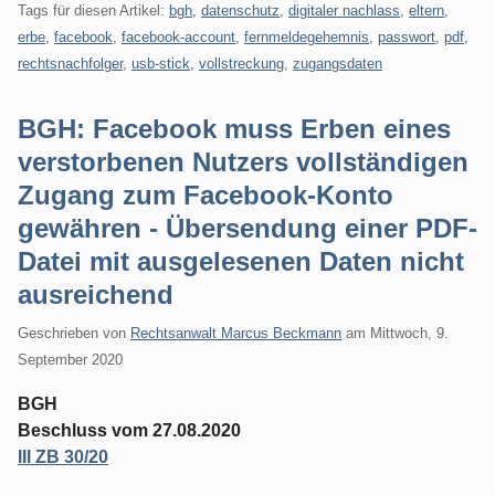
Tags für diesen Artikel:
bgh
,
datenschutz
,
digitaler nachlass
,
eltern
,
erbe
,
facebook
,
facebook-account
,
fernmeldegehemnis
,
passwort
,
pdf
,
rechtsnachfolger
,
usb-stick
,
vollstreckung
,
zugangsdaten
BGH: Facebook muss Erben eines
verstorbenen Nutzers vollständigen
Zugang zum Facebook-Konto
gewähren - Übersendung einer PDF-
Datei mit ausgelesenen Daten nicht
ausreichend
Geschrieben von
Rechtsanwalt Marcus Beckmann
am
Mittwoch, 9.
September 2020
BGH
Beschluss vom 27.08.2020
III ZB 30/20