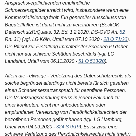
Anspruchsverpflichtenden empfindliche
Schmerzensgelder erreicht wird, insbesondere wenn eine
Kommerzialisierung fehlt. Ein genereller Ausschluss von
Bagatellfällen ist damit nicht zu vereinbaren (BeckOK
DatenschutzR/Quaas, 32. Ed. 1.2.2020, DS-GVO Art.
82
Rn. 31) (vgl. LG Köln, Urteil vom 07.10.2020 -
28 O 71/20
).
Die Pflicht zur Erstattung immaterieller Schäden ist daher
nicht nur auf schwere Schäden beschränkt (vgl. LG
Landshut, Urteil vom 06.11.2020 -
51 O 513/20
).
Allein die - etwaige - Verletzung des Datenschutzrechts als
solche begründet allerdings nicht bereits für sich gesehen
einen Schadensersatzanspruch für betroffene Personen.
Die Verletzungshandlung muss in jedem Fall auch zu
einer konkreten, nicht nur unbedeutenden oder
empfundenen Verletzung von Persönlichkeitsrechten der
betroffenen Personen geführt haben (vgl. LG Hamburg,
Urteil vom 04.09.2020 -
324 S 9/19
). Es ist zwar eine
schwere Verletzung des Persönlichkeitsrechts nicht (mehr)