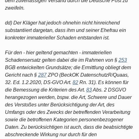
dem zuverlässigen Versand durch die Deutsche Post zu
zweifeln.
dd) Der Kläger hat jedoch ohnehin nicht hinreichend
substantiiert dargetan, dass ihm und seiner Ehefrau ein
konkreter immaterieller Schaden entstanden ist.
Für den - hier geltend gemachten - immateriellen
Schadensersatz gelten dabei die im Rahmen von §
253
BGB entwickelten Grundsätze; die Ermittlung obliegt dem
Gericht nach §
287
ZPO (BeckOK DatenschutzR/Quaas,
32. Ed. 1.2.2020, DS-GVO Art.
82
Rn. 31). Es können für
die Bemessung die Kriterien des Art.
83
Abs. 2 DSGVO
herangezogen werden, bspw. die Art, Schwere und Dauer
des Verstoßes unter Berücksichtigung der Art, des
Umfangs oder des Zwecks der betreffenden Verarbeitung
sowie die betroffenen Kategorien personenbezogener
Daten. Zu berücksichtigen ist auch, dass die beabsichtigte
abschreckende Wirkung nur durch für den