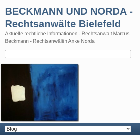
Skip
BECKMANN UND NORDA -
to
content
Rechtsanwälte Bielefeld
Aktuelle rechtliche Informationen - Rechtsanwalt Marcus
Beckmann - Rechtsanwältin Anke Norda