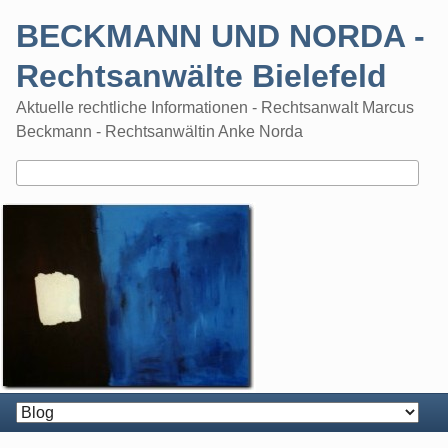
Skip
BECKMANN UND NORDA -
to
content
Rechtsanwälte Bielefeld
Aktuelle rechtliche Informationen - Rechtsanwalt Marcus
Beckmann - Rechtsanwältin Anke Norda