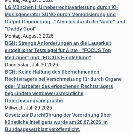
Montag, August 3 2026
LG München I: Urheberrechtsverletzung durch KI-
Musikgenerator SUNO durch Memorisierung und
Output-Generierung - "Atemlos durch die Nacht" und
"Daddy Cool"
Montag, August 3 2026
BGH: Strenge Anforderungen an die Lauterkeit
entgeltlicher Testsiegel für Ärzte - "FOCUS Top
Mediziner" und "FOCUS Empfehlung"
Donnerstag, Juli 30 2026
BGH: Keine Haftung des übernehmenden
Rechtsträgers bei Verschmelzung für durch Organe
oder Mitarbeiter des erloschenen Rechtsträgers
begründete wettbewerbsrechtliche
Unterlassungsansprüche
Mittwoch, Juli 29 2026
Gesetz zur Durchführung der Verordnung über
künstliche Intelligenz wurde am 28.07.2026 im
Bundesgesetzblatt veröffentlicht.