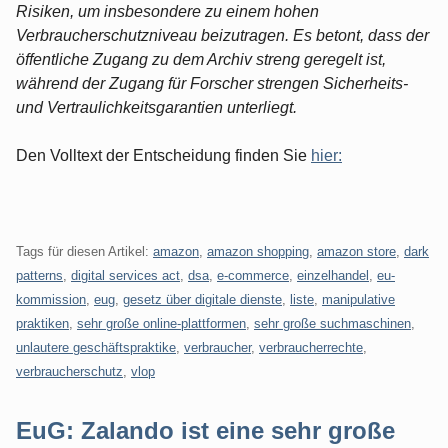
Risiken, um insbesondere zu einem hohen
Verbraucherschutzniveau beizutragen. Es betont, dass der
öffentliche Zugang zu dem Archiv streng geregelt ist,
während der Zugang für Forscher strengen Sicherheits-
und Vertraulichkeitsgarantien unterliegt.
Den Volltext der Entscheidung finden Sie
hier:
Tags für diesen Artikel:
amazon
,
amazon shopping
,
amazon store
,
dark
patterns
,
digital services act
,
dsa
,
e-commerce
,
einzelhandel
,
eu-
kommission
,
eug
,
gesetz über digitale dienste
,
liste
,
manipulative
praktiken
,
sehr große online-plattformen
,
sehr große suchmaschinen
,
unlautere geschäftspraktike
,
verbraucher
,
verbraucherrechte
,
verbraucherschutz
,
vlop
EuG: Zalando ist eine sehr große