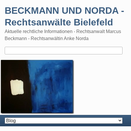
Skip
BECKMANN UND NORDA -
to
content
Rechtsanwälte Bielefeld
Aktuelle rechtliche Informationen - Rechtsanwalt Marcus
Beckmann - Rechtsanwältin Anke Norda