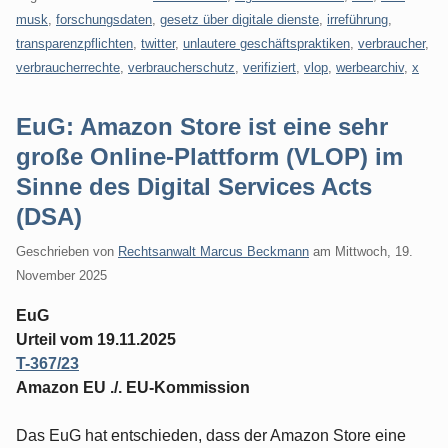
musk
,
forschungsdaten
,
gesetz über digitale dienste
,
irreführung
,
transparenzpflichten
,
twitter
,
unlautere geschäftspraktiken
,
verbraucher
,
verbraucherrechte
,
verbraucherschutz
,
verifiziert
,
vlop
,
werbearchiv
,
x
EuG: Amazon Store ist eine sehr
große Online-Plattform (VLOP) im
Sinne des Digital Services Acts
(DSA)
Geschrieben von
Rechtsanwalt Marcus Beckmann
am
Mittwoch, 19.
November 2025
EuG
Urteil vom 19.11.2025
T-367/23
Amazon EU ./. EU-Kommission
Das EuG hat entschieden, dass der Amazon Store eine