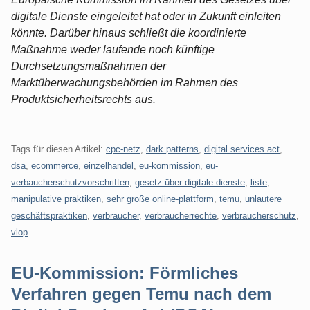
digitale Dienste eingeleitet hat oder in Zukunft einleiten
könnte. Darüber hinaus schließt die koordinierte
Maßnahme weder laufende noch künftige
Durchsetzungsmaßnahmen der
Marktüberwachungsbehörden im Rahmen des
Produktsicherheitsrechts aus.
Tags für diesen Artikel:
cpc-netz
,
dark patterns
,
digital services act
,
dsa
,
ecommerce
,
einzelhandel
,
eu-kommission
,
eu-
verbaucherschutzvorschriften
,
gesetz über digitale dienste
,
liste
,
manipulative praktiken
,
sehr große online-plattform
,
temu
,
unlautere
geschäftspraktiken
,
verbraucher
,
verbraucherrechte
,
verbraucherschutz
,
vlop
EU-Kommission: Förmliches
Verfahren gegen Temu nach dem