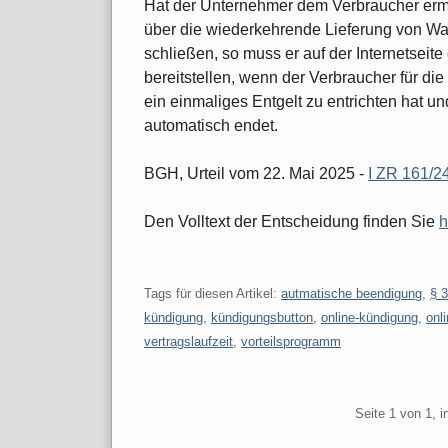
Hat der Unternehmer dem Verbraucher ermög
über die wiederkehrende Lieferung von Wa
schließen, so muss er auf der Internetsei
bereitstellen, wenn der Verbraucher für di
ein einmaliges Entgelt zu entrichten hat un
automatisch endet.
BGH, Urteil vom 22. Mai 2025 -
I ZR 161/2
Den Volltext der Entscheidung finden Sie
h
Tags für diesen Artikel:
autmatische beendigung
,
§ 
kündigung
,
kündigungsbutton
,
online-kündigung
,
onl
vertragslaufzeit
,
vorteilsprogramm
Pagination
Seite 1 von 1, 