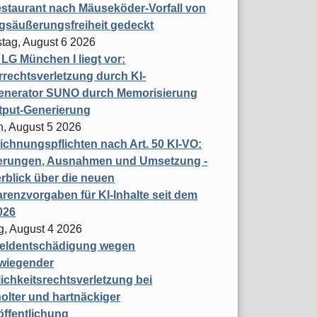
staurant nach Mäuseköder-Vorfall von
gsäußerungsfreiheit gedeckt
tag, August 6 2026
t LG München I liegt vor:
rechtsverletzung durch KI-
enerator SUNO durch Memorisierung
tput-Generierung
h, August 5 2026
chnungspflichten nach Art. 50 KI-VO:
erungen, Ausnahmen und Umsetzung -
rblick über die neuen
renzvorgaben für KI-Inhalte seit dem
026
g, August 4 2026
eldentschädigung wegen
wiegender
ichkeitsrechtsverletzung bei
olter und hartnäckiger
öffentlichung