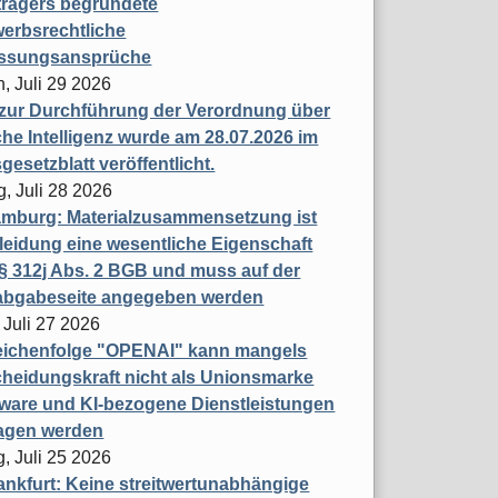
trägers begründete
erbsrechtliche
assungsansprüche
, Juli 29 2026
 zur Durchführung der Verordnung über
che Intelligenz wurde am 28.07.2026 im
esetzblatt veröffentlicht.
g, Juli 28 2026
mburg: Materialzusammensetzung ist
leidung eine wesentliche Eigenschaft
 312j Abs. 2 BGB und muss auf der
labgabeseite angegeben werden
 Juli 27 2026
eichenfolge "OPENAI" kann mangels
heidungskraft nicht als Unionsmarke
tware und KI-bezogene Dienstleistungen
ragen werden
, Juli 25 2026
nkfurt: Keine streitwertunabhängige