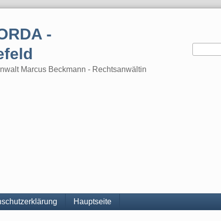
ORDA -
efeld
tsanwalt Marcus Beckmann - Rechtsanwältin
schutzerklärung
Hauptseite