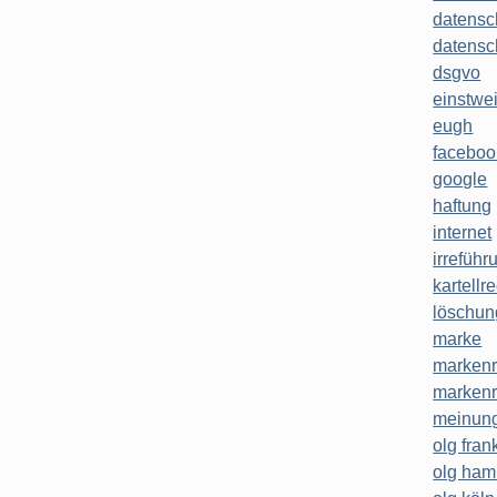
datensc
datensc
dsgvo
einstwe
eugh
faceboo
google
haftung
internet
irreführ
kartellr
löschun
marke
markenr
markenr
meinung
olg frank
olg ha