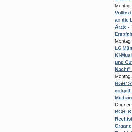
Montag,
Volltex
an die L
Ärzte 
Empfeh
Montag,
LG Münc
KI-Mus
und Out
Nacht"
Montag,
BGH: St
entgelt
Medizi
Donners
BGH: K
Rechtst
Organe 