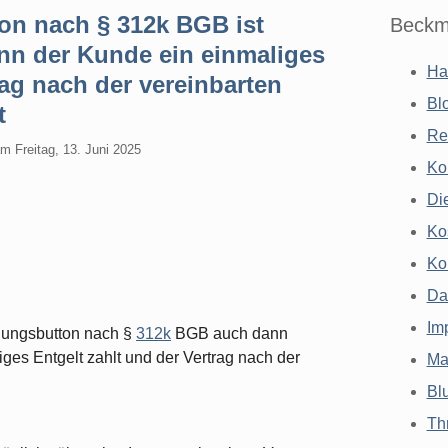
n nach § 312k BGB ist
Beckm
nn der Kunde ein einmaliges
Ha
rag nach der vereinbarten
Bl
t
Re
am
Freitag, 13. Juni 2025
Ko
Di
Ko
Ko
Da
Im
gungsbutton nach §
312k
BGB auch dann
iges Entgelt zahlt und der Vertrag nach der
Ma
Bl
Th