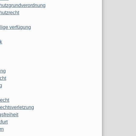
hutzgrundverordnung
hutzrecht
ilige verfügung
k
ung
echt
g
echt
echtsverletzung
sfreiheit
furt
mm