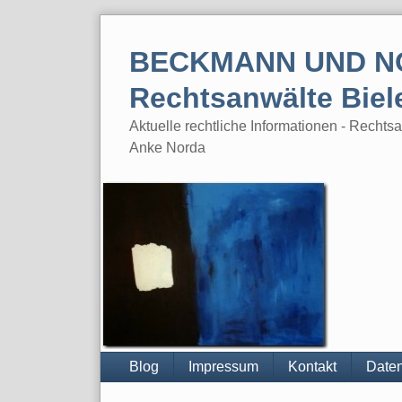
Skip
to
BECKMANN UND N
content
Rechtsanwälte Biel
Aktuelle rechtliche Informationen - Rech
Anke Norda
Blog
Impressum
Kontakt
Daten