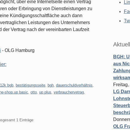
licht, über eine Internetseite einen Vertrag
Li
ren oder Erbringung von Dienstleistungen zu
Fa
te eine Kündigungsschaltfläche auch dann
Twi
e vertraglichen Leistungen des Unternehmers
d der Vertrag nach der vereinbarten Laufzeit
Aktuel
4
- OLG Hamburg
BGH: U
aus Nic
ier:
Zahlun
wirksa
Freitag
312k bgb
,
bestätigungsseite
,
bgh
,
dauerschuldverhältnis
,
LG Darm
ine-shop.up basic
,
otto
,
up plus
,
verbrauchervetrag
,
Lohnste
Steuerb
beschr
Donners
insgesamt 1 Einträge
OLG Fra