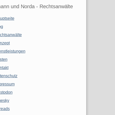
ann und Norda - Rechtsanwälte
uptseite
og
chtsanwälte
nzept
enstleistungen
sten
ntakt
tenschutz
pressum
stodon
uesky
reads