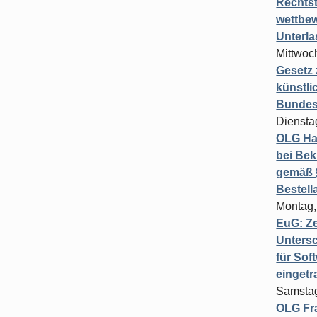
Rechts
wettbew
Unterl
Mittwoch
Gesetz
künstli
Bundesg
Diensta
OLG Ha
bei Bek
gemäß §
Bestel
Montag,
EuG: Z
Untersc
für Sof
einget
Samstag
OLG Fra