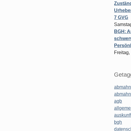
Zuständ
Urheber
7 GVG
Samstag
BGH: A
schwer
Persönl
Freitag,
Getagg
abmahn
abmahn
agb
allgeme
auskunf
bgh
datensc