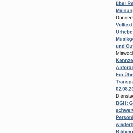
über Re
Meinun
Donners
Volltex
Urheber
Musikg
und Ou
Mittwoc
Kennzei
Anford
Ein Übe
Transpa
02.08.2
Diensta
BGH: G
schwer
Persönl
wiederh
Bildver