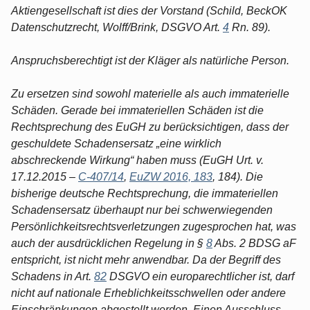
Aktiengesellschaft ist dies der Vorstand (Schild, BeckOK
Datenschutzrecht, Wolff/Brink, DSGVO Art.
4
Rn. 89).
Anspruchsberechtigt ist der Kläger als natürliche Person.
Zu ersetzen sind sowohl materielle als auch immaterielle
Schäden. Gerade bei immateriellen Schäden ist die
Rechtsprechung des EuGH zu berücksichtigen, dass der
geschuldete Schadensersatz „eine wirklich
abschreckende Wirkung“ haben muss (EuGH Urt. v.
17.12.2015 –
C-407/14
,
EuZW 2016, 183
, 184). Die
bisherige deutsche Rechtsprechung, die immateriellen
Schadensersatz überhaupt nur bei schwerwiegenden
Persönlichkeitsrechtsverletzungen zugesprochen hat, was
auch der ausdrücklichen Regelung in §
8
Abs. 2 BDSG aF
entspricht, ist nicht mehr anwendbar. Da der Begriff des
Schadens in Art.
82
DSGVO ein europarechtlicher ist, darf
nicht auf nationale Erheblichkeitsschwellen oder andere
Einschränkungen abgestellt werden. Einen Ausschluss