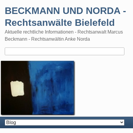
Skip
BECKMANN UND NORDA -
to
content
Rechtsanwälte Bielefeld
Aktuelle rechtliche Informationen - Rechtsanwalt Marcus
Beckmann - Rechtsanwältin Anke Norda