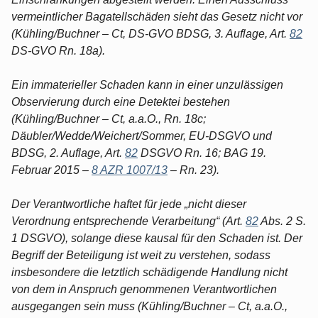
vermeintlicher Bagatellschäden sieht das Gesetz nicht vor
(Kühling/Buchner – Ct, DS-GVO BDSG, 3. Auflage, Art.
82
DS-GVO Rn. 18a).
Ein immaterieller Schaden kann in einer unzulässigen
Observierung durch eine Detektei bestehen
(Kühling/Buchner – Ct, a.a.O., Rn. 18c;
Däubler/Wedde/Weichert/Sommer, EU-DSGVO und
BDSG, 2. Auflage, Art.
82
DSGVO Rn. 16; BAG 19.
Februar 2015 –
8 AZR 1007/13
– Rn. 23).
Der Verantwortliche haftet für jede „nicht dieser
Verordnung entsprechende Verarbeitung“ (Art.
82
Abs. 2 S.
1 DSGVO), solange diese kausal für den Schaden ist. Der
Begriff der Beteiligung ist weit zu verstehen, sodass
insbesondere die letztlich schädigende Handlung nicht
von dem in Anspruch genommenen Verantwortlichen
ausgegangen sein muss (Kühling/Buchner – Ct, a.a.O.,