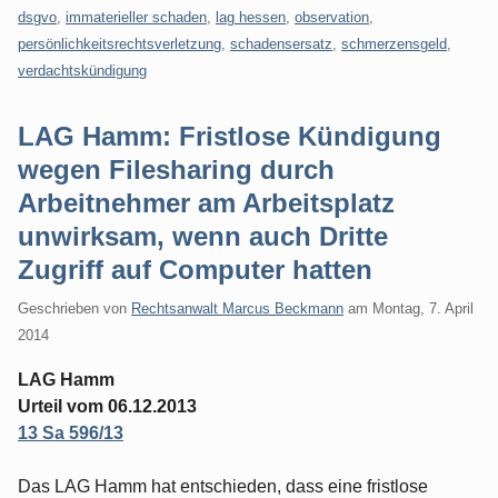
dsgvo
,
immaterieller schaden
,
lag hessen
,
observation
,
persönlichkeitsrechtsverletzung
,
schadensersatz
,
schmerzensgeld
,
verdachtskündigung
LAG Hamm: Fristlose Kündigung
wegen Filesharing durch
Arbeitnehmer am Arbeitsplatz
unwirksam, wenn auch Dritte
Zugriff auf Computer hatten
Geschrieben von
Rechtsanwalt Marcus Beckmann
am
Montag, 7. April
2014
LAG Hamm
Urteil vom 06.12.2013
13 Sa 596/13
Das LAG Hamm hat entschieden, dass eine fristlose