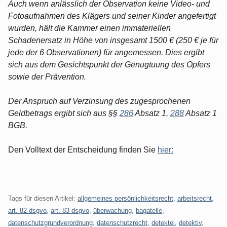
Auch wenn anlässlich der Observation keine Video- und
Fotoaufnahmen des Klägers und seiner Kinder angefertigt
wurden, hält die Kammer einen immateriellen
Schadenersatz in Höhe von insgesamt 1500 € (250 € je für
jede der 6 Observationen) für angemessen. Dies ergibt
sich aus dem Gesichtspunkt der Genugtuung des Opfers
sowie der Prävention.
Der Anspruch auf Verzinsung des zugesprochenen
Geldbetrags ergibt sich aus §§
286
Absatz 1,
288
Absatz 1
BGB.
Den Volltext der Entscheidung finden Sie
hier:
Tags für diesen Artikel:
allgemeines persönlichkeitsrecht
,
arbeitsrecht
,
art. 82 dsgvo
,
art. 83 dsgvo
,
überwachung
,
bagatelle
,
datenschutzgrundverordnung
,
datenschutzrecht
,
detektei
,
detektiv
,