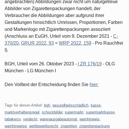
angebrachten) Abbildungen zwar nicht um naturgetreue
Abbilder von Zigarettenpackungen handelt, der
Verbraucher die Abbildungen aber aufgrund ihrer
Gestaltungen hinsichtlich Umrissen, Proportionen, Farben
und Markenlogo mit Zigarettenpackungen assoziiert
(Anschluss an EuGH, Urteil vom 9. Dezember 2021 -
C-
370/20
,
GRUR 2022, 93
=
WRP 2022, 159
- Pro Rauchfrei
I).
BGH, Urteil vom 26. Oktober 2023 -
I ZR 176/19
- OLG
München - LG München I
Den Volltext der Entscheidung finden Sie
hier:
Tags für diesen Artikel:
bgh
,
gesundheitsschädlich
,
kasse
,
marktverhaltensregel
,
schockbilder
,
supermarkt
,
supermarktkasse
,
tabakerzv
,
verdeckt
,
warenausgabeautomat
,
warnhinweis
,
warnhinweise
,
wettbewerbsrecht
,
zigaretten
,
zigarettenpackung