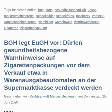
Tags für diesen Artikel:
bgh
,
eugh
,
gesundheitsschädlich
,
kasse
,
marktverhaltensregel
,
schockbilder
,
schockfotos
,
tabakerzv
,
verdeckt
,
warenausgabeautomat
,
warnbilder
,
warnhinweis
,
wettbewerbsrecht
,
zigaretten
,
zigarettenpackung
BGH legt EuGH vor: Dürfen
gesundheitsbezogene
Warnhinweise auf
Zigarettenpackungen vor dem
Verkauf etwa in
Warenausgabeautomaten an der
Supermarktkasse verdeckt werden
Geschrieben von
Rechtsanwalt Marcus Beckmann
am
Donnerstag, 25.
Juni 2020