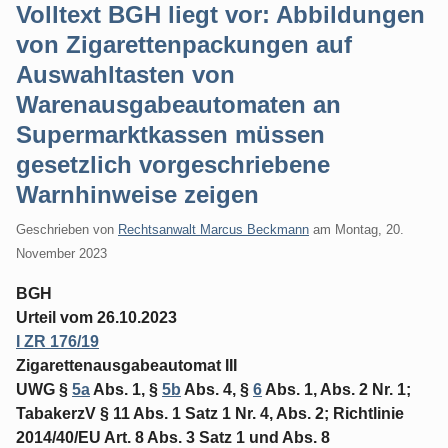
Volltext BGH liegt vor: Abbildungen
von Zigarettenpackungen auf
Auswahltasten von
Warenausgabeautomaten an
Supermarktkassen müssen
gesetzlich vorgeschriebene
Warnhinweise zeigen
Geschrieben von
Rechtsanwalt Marcus Beckmann
am
Montag, 20.
November 2023
BGH
Urteil vom 26.10.2023
I ZR 176/19
Zigarettenausgabeautomat III
UWG §
5a
Abs. 1, §
5b
Abs. 4, §
6
Abs. 1, Abs. 2 Nr. 1;
TabakerzV § 11 Abs. 1 Satz 1 Nr. 4, Abs. 2; Richtlinie
2014/40/EU Art. 8 Abs. 3 Satz 1 und Abs. 8