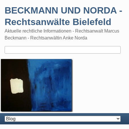
Skip
BECKMANN UND NORDA -
to
content
Rechtsanwälte Bielefeld
Aktuelle rechtliche Informationen - Rechtsanwalt Marcus
Beckmann - Rechtsanwältin Anke Norda