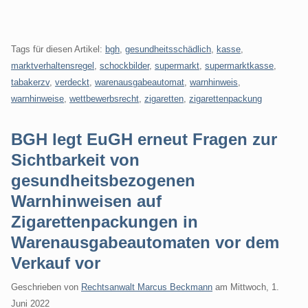
Tags für diesen Artikel:
bgh
,
gesundheitsschädlich
,
kasse
,
marktverhaltensregel
,
schockbilder
,
supermarkt
,
supermarktkasse
,
tabakerzv
,
verdeckt
,
warenausgabeautomat
,
warnhinweis
,
warnhinweise
,
wettbewerbsrecht
,
zigaretten
,
zigarettenpackung
BGH legt EuGH erneut Fragen zur
Sichtbarkeit von
gesundheitsbezogenen
Warnhinweisen auf
Zigarettenpackungen in
Warenausgabeautomaten vor dem
Verkauf vor
Geschrieben von
Rechtsanwalt Marcus Beckmann
am
Mittwoch, 1.
Juni 2022