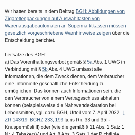
Wir hatten bereits in dem Beitrag
BGH: Abbildungen von
Zigarettenpackungen auf Auswahltasten von
Warenausgabeautomaten an Supermarktkassen müssen
gesetzlich vorgeschriebene Warnhinweise zeigen
über die
Entscheidung berichtet.
Leitsätze des BGH:
a) Das Vorenthaltungsverbot gemäß §
5a
Abs. 1 UWG in
Verbindung mit §
5b
Abs. 4 UWG umfasst alle
Informationen, die dem Zweck dienen, dem Verbraucher
eine informierte geschäftliche Entscheidung zu
ermöglichen. Das können auch Informationen sein, die
den Verbraucher von einem Vertragsschluss abhalten
können (beispielsweise die Nährwertdeklaration bei
Lebensmitten, vgl. dazu BGH, Urteil vom 7. April 2022 -
I
ZR 143/19
,
BGHZ 233, 193
[juris Rn. 33 und 35] -
Knuspermüsli II) oder (wie die gemäß § 11 Abs. 1 Satz 1
Nr. 4 TabakerzV und Art. 8 Abs. 3 Satz 1 der Richtlinie