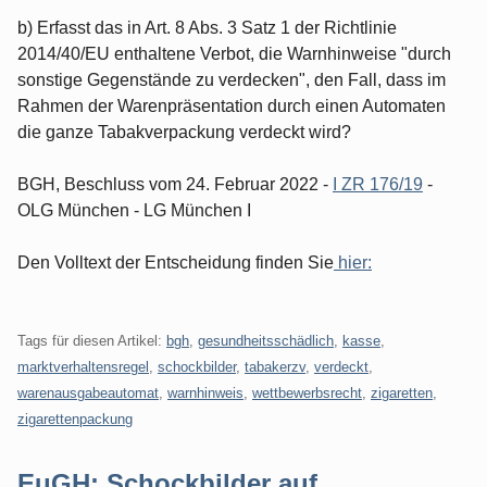
b) Erfasst das in Art. 8 Abs. 3 Satz 1 der Richtlinie
2014/40/EU enthaltene Verbot, die Warnhinweise "durch
sonstige Gegenstände zu verdecken", den Fall, dass im
Rahmen der Warenpräsentation durch einen Automaten
die ganze Tabakverpackung verdeckt wird?
BGH, Beschluss vom 24. Februar 2022 -
I ZR 176/19
-
OLG München - LG München I
Den Volltext der Entscheidung finden Sie
hier:
Tags für diesen Artikel:
bgh
,
gesundheitsschädlich
,
kasse
,
marktverhaltensregel
,
schockbilder
,
tabakerzv
,
verdeckt
,
warenausgabeautomat
,
warnhinweis
,
wettbewerbsrecht
,
zigaretten
,
zigarettenpackung
EuGH: Schockbilder auf