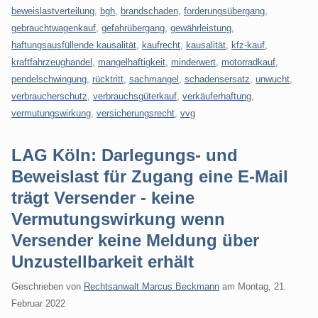
beweislastverteilung
,
bgh
,
brandschaden
,
forderungsübergang
,
gebrauchtwagenkauf
,
gefahrübergang
,
gewährleistung
,
haftungsausfüllende kausalität
,
kaufrecht
,
kausalität
,
kfz-kauf
,
kraftfahrzeughandel
,
mangelhaftigkeit
,
minderwert
,
motorradkauf
,
pendelschwingung
,
rücktritt
,
sachmangel
,
schadensersatz
,
unwucht
,
verbraucherschutz
,
verbrauchsgüterkauf
,
verkäuferhaftung
,
vermutungswirkung
,
versicherungsrecht
,
vvg
LAG Köln: Darlegungs- und
Beweislast für Zugang eine E-Mail
trägt Versender - keine
Vermutungswirkung wenn
Versender keine Meldung über
Unzustellbarkeit erhält
Geschrieben von
Rechtsanwalt Marcus Beckmann
am
Montag, 21.
Februar 2022