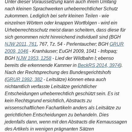
Unter dieser Voraussetzung kann auch ihrem Umfang
nach kleinen Sprachwerken urheberrechtlicher Schutz
zukommen. Lediglich bei sehr kleinen Teilen - wie
einzelnen Wörtern oder knappen Wortfolgen - wird ein
Urheberrechtsschutz meist daran scheitern, dass diese für
sich genommen nicht hinreichend individuell sind (BGH
NJW 2011, 761
, 767, Tz. 54 - Perlentaucher; BGH
GRUR
2009, 1046
- Kranhäuser; EuGH 2009, 1041 - Infopaq;
BGH
NJW 1953, 1258
- Lied der Wildbahn I; ebenso
bereits die erkennende Kammer in
BeckRS 2014, 3974
).
Nach der Rechtsprechung des Bundesgerichtshofs
(
GRUR 1992, 382
- Leitsätze) können etwa auch
nichtamtlich verfasste Leitsätze gerichtlicher
Entscheidungen urheberrechtlich geschützt sein. Es ist
kein Rechtsgrund ersichtlich, Abstracts zu
wissenschaftlichen Fachartikeln anders als Leitsätze zu
gerichtlichen Entscheidungen zu behandeln. Dies
jedenfalls dann, wenn mit den Abstracts die Kernaussagen
des Artikels in wenigen prägnanten Sätzen