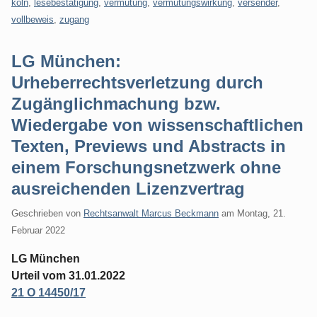
köln
,
lesebestätigung
,
vermutung
,
vermutungswirkung
,
versender
,
vollbeweis
,
zugang
LG München:
Urheberrechtsverletzung durch
Zugänglichmachung bzw.
Wiedergabe von wissenschaftlichen
Texten, Previews und Abstracts in
einem Forschungsnetzwerk ohne
ausreichenden Lizenzvertrag
Geschrieben von
Rechtsanwalt Marcus Beckmann
am
Montag, 21.
Februar 2022
LG München
Urteil vom 31.01.2022
21 O 14450/17