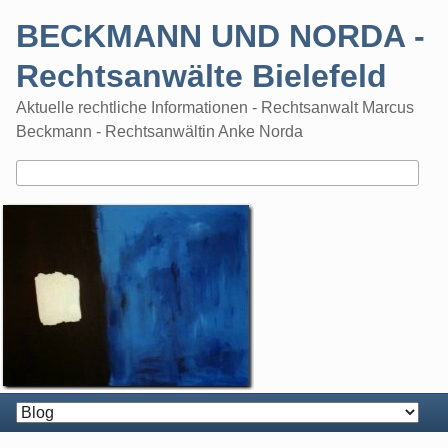
Skip
BECKMANN UND NORDA -
to
content
Rechtsanwälte Bielefeld
Aktuelle rechtliche Informationen - Rechtsanwalt Marcus
Beckmann - Rechtsanwältin Anke Norda