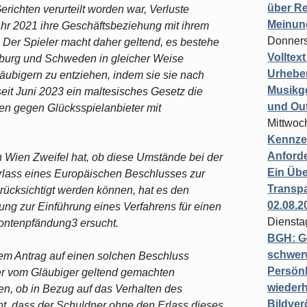
über Re
ichten verurteilt worden war, Verluste
Meinun
 Jahr 2021 ihre Geschäftsbeziehung mit ihrem
Donners
. Der Spieler macht daher geltend, es bestehe
Volltex
emburg und Schweden in gleicher Weise
Urheber
äubigern zu entziehen, indem sie sie nach
Musikg
 seit Juni 2023 ein maltesisches Gesetz die
und Ou
en gegen Glücksspielanbieter mit
Mittwoc
Kennzei
Anford
n Wien Zweifel hat, ob diese Umstände bei der
Ein Übe
Erlass eines Europäischen Beschlusses zur
Transpa
erücksichtigt werden können, hat es den
02.08.2
ng zur Einführung eines Verfahrens für einen
Diensta
ontenpfändung3 ersucht.
BGH: G
schwer
einem Antrag auf einen solchen Beschluss
Persönl
er vom Gläubiger geltend gemachten
wiederh
n, ob in Bezug auf das Verhalten des
Bildver
ht, dass der Schuldner ohne den Erlass dieses