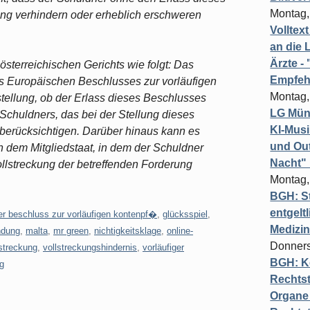
Montag,
ung verhindern oder erheblich erschweren
Volltex
an die L
Ärzte 
österreichischen Gerichts wie folgt: Das
Empfeh
nes Europäischen Beschlusses zur vorläufigen
Montag,
stellung, ob der Erlass dieses Beschlusses
LG Münc
s Schuldners, das bei der Stellung dieses
KI-Mus
 berücksichtigen. Darüber hinaus kann es
und Out
 dem Mitgliedstaat, in dem der Schuldner
Nacht"
Vollstreckung der betreffenden Forderung
Montag,
BGH: St
entgelt
er beschluss zur vorläufigen kontenpf�
,
glücksspiel
,
Medizi
ndung
,
malta
,
mr green
,
nichtigkeitsklage
,
online-
Donners
lstreckung
,
vollstreckungshindernis
,
vorläufiger
BGH: K
g
Rechtst
Organe 