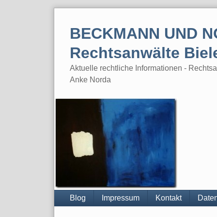
Skip
to
BECKMANN UND N
content
Rechtsanwälte Biel
Aktuelle rechtliche Informationen - Rech
Anke Norda
Blog
Impressum
Kontakt
Daten