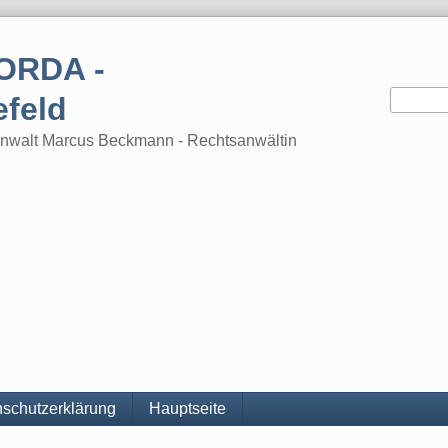
ORDA -
efeld
tsanwalt Marcus Beckmann - Rechtsanwältin
schutzerklärung
Hauptseite