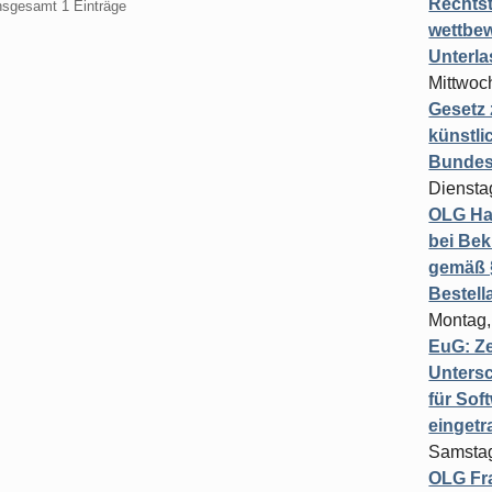
Rechts
insgesamt 1 Einträge
wettbew
Unterl
Mittwoch
Gesetz
künstli
Bundesg
Diensta
OLG Ha
bei Bek
gemäß §
Bestel
Montag,
EuG: Z
Untersc
für Sof
einget
Samstag
OLG Fra