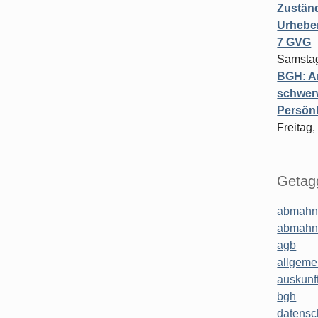
Zuständ
Urheber
7 GVG
Samstag
BGH: A
schwer
Persönl
Freitag,
Getagg
abmahn
abmahn
agb
allgeme
auskunf
bgh
datensc