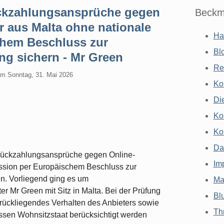
ckzahlungsansprüche gegen
Beckm
r aus Malta ohne nationale
Ha
chem Beschluss zur
Bl
ng sichern - Mr Green
Re
am
Sonntag, 31. Mai 2026
Ko
Di
Ko
Ko
Da
Rückzahlungsansprüche gegen Online-
Im
ssion per Europäischem Beschluss zur
n. Vorliegend ging es um
Ma
 Mr Green mit Sitz in Malta. Bei der Prüfung
Bl
urückliegendes Verhalten des Anbieters sowie
Th
ssen Wohnsitzstaat berücksichtigt werden