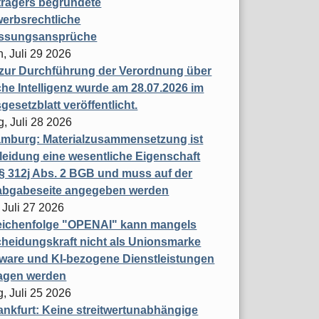
trägers begründete
erbsrechtliche
assungsansprüche
, Juli 29 2026
 zur Durchführung der Verordnung über
che Intelligenz wurde am 28.07.2026 im
esetzblatt veröffentlicht.
g, Juli 28 2026
mburg: Materialzusammensetzung ist
leidung eine wesentliche Eigenschaft
 312j Abs. 2 BGB und muss auf der
labgabeseite angegeben werden
 Juli 27 2026
eichenfolge "OPENAI" kann mangels
heidungskraft nicht als Unionsmarke
tware und KI-bezogene Dienstleistungen
ragen werden
, Juli 25 2026
nkfurt: Keine streitwertunabhängige