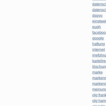
datensc
datensc
dsgvo
einstwe
eugh
faceboo
google
haftung
internet
irreführ
kartellr
löschun
marke
markenr
markenr
meinung
olg frank
olg ha