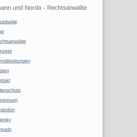
ann und Norda - Rechtsanwälte
uptseite
og
chtsanwälte
nzept
enstleistungen
sten
ntakt
tenschutz
pressum
stodon
uesky
reads