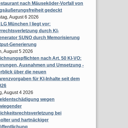
staurant nach Mäuseköder-Vorfall von
gsäußerungsfreiheit gedeckt
tag, August 6 2026
t LG München I liegt vor:
rechtsverletzung durch KI-
enerator SUNO durch Memorisierung
tput-Generierung
h, August 5 2026
chnungspflichten nach Art. 50 KI-VO:
erungen, Ausnahmen und Umsetzung -
rblick über die neuen
renzvorgaben für KI-Inhalte seit dem
026
g, August 4 2026
eldentschädigung wegen
wiegender
ichkeitsrechtsverletzung bei
olter und hartnäckiger
öffentlichung