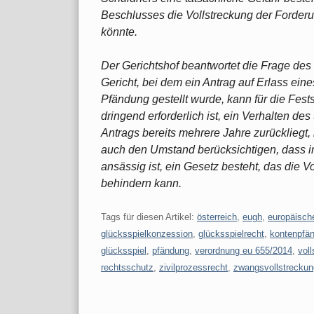
Beschlusses die Vollstreckung der Forder
könnte.
Der Gerichtshof beantwortet die Frage des 
Gericht, bei dem ein Antrag auf Erlass ei
Pfändung gestellt wurde, kann für die Fest
dringend erforderlich ist, ein Verhalten de
Antrags bereits mehrere Jahre zurückliegt,
auch den Umstand berücksichtigen, dass in
ansässig ist, ein Gesetz besteht, das die 
behindern kann.
Tags für diesen Artikel:
österreich
,
eugh
,
europäisch
glücksspielkonzession
,
glücksspielrecht
,
kontenpfä
glücksspiel
,
pfändung
,
verordnung eu 655/2014
,
vol
rechtsschutz
,
zivilprozessrecht
,
zwangsvollstreckun