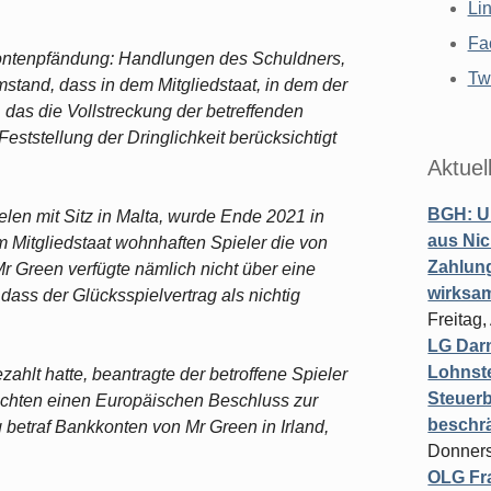
Li
Fa
Kontenpfändung: Handlungen des Schuldners,
Twi
stand, dass in dem Mitgliedstaat, in dem der
, das die Vollstreckung der betreffenden
eststellung der Dringlichkeit berücksichtigt
Aktuel
BGH: U
len mit Sitz in Malta, wurde Ende 2021 in
aus Nic
em Mitgliedstaat wohnhaften Spieler die von
Zahlun
r Green verfügte nämlich nicht über eine
wirksa
dass der Glücksspielvertrag als nichtig
Freitag
LG Darm
Lohnste
ahlt hatte, beantragte der betroffene Spieler
Steuerb
richten einen Europäischen Beschluss zur
beschr
 betraf Bankkonten von Mr Green in Irland,
Donners
OLG Fra