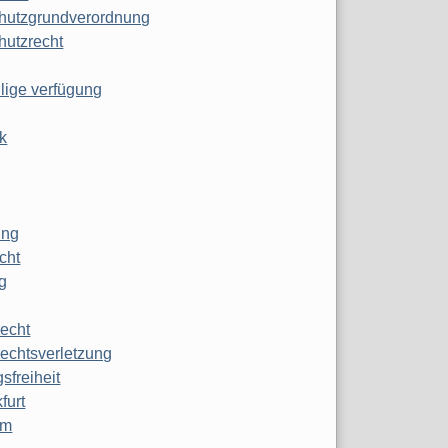
hutzgrundverordnung
hutzrecht
ilige verfügung
k
ung
echt
g
echt
echtsverletzung
sfreiheit
furt
mm