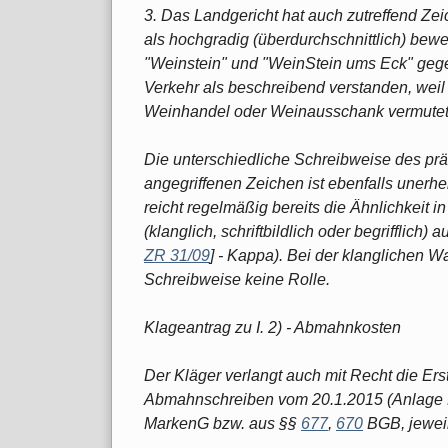
3. Das Landgericht hat auch zutreffend Z
als hochgradig (überdurchschnittlich) bewe
"Weinstein" und "WeinStein ums Eck" gege
Verkehr als beschreibend verstanden, weil
Weinhandel oder Weinausschank vermutet
Die unterschiedliche Schreibweise des pr
angegriffenen Zeichen ist ebenfalls unerhe
reicht regelmäßig bereits die Ähnlichkeit
(klanglich, schriftbildlich oder begrifflich)
ZR 31/09
] - Kappa). Bei der klanglichen W
Schreibweise keine Rolle.
Klageantrag zu I. 2) - Abmahnkosten
Der Kläger verlangt auch mit Recht die Ers
Abmahnschreiben vom 20.1.2015 (Anlage K 
MarkenG bzw. aus §§
677
,
670
BGB, jeweil