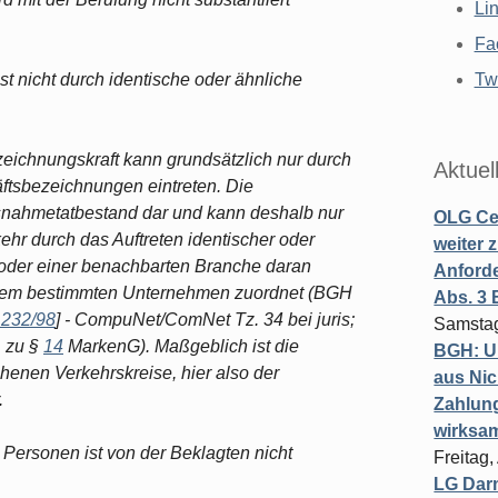
Li
Fa
t nicht durch identische oder ähnliche
Twi
ichnungskraft kann grundsätzlich nur durch
Aktuel
ftsbezeichnungen eintreten. Die
snahmetatbestand dar und kann deshalb nur
OLG Cel
r durch das Auftreten identischer oder
weiter 
 oder einer benachbarten Branche daran
Anforde
einem bestimmten Unternehmen zuordnet (BGH
Abs. 3
 232/98
] - CompuNet/ComNet Tz. 34 bei juris;
Samstag
. zu §
14
MarkenG). Maßgeblich ist die
BGH: U
enen Verkehrskreise, hier also der
aus Nic
.
Zahlun
wirksa
r Personen ist von der Beklagten nicht
Freitag
LG Darm