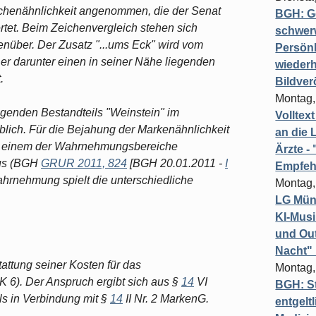
eichenähnlichkeit angenommen, die der Senat
BGH: G
rtet. Beim Zeichenvergleich stehen sich
schwer
nüber. Der Zusatz "...ums Eck" wird vom
Persönl
 er darunter einen in seiner Nähe liegenden
wiederh
.
Bildver
Montag,
ägenden Bestandteils "Weinstein" im
Volltex
blich. Für die Bejahung der Markenähnlichkeit
an die L
 in einem der Wahrnehmungsbereiche
Ärzte 
 aus (BGH
GRUR 2011, 824
[BGH 20.01.2011 -
I
Empfeh
ahrnehmung spielt die unterschiedliche
Montag,
LG Münc
KI-Mus
und Out
Nacht"
tattung seiner Kosten für das
Montag,
6). Der Anspruch ergibt sich aus §
14
VI
BGH: St
s in Verbindung mit §
14
II Nr. 2 MarkenG.
entgelt