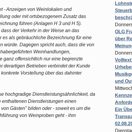
Lohnste
et - Anzeigen von Weinlokalen und
Steuerb
ellung oder mit ortsbezogenem Zusatz das
beschr
eichnung führen (Anlagen H 3 und H 5).
Donners
n, dass der Verkehr in der Weise an das
OLG Fra
 es als gebräuchliche Bezeichnung für eine
über Re
n würde. Dagegen spricht auch, dass die von
Meinun
inhabergeführten Weinhandlungen,
Donners
 ganz offensichtlich nur eine begrenzte
Volltex
i derartigen Betrieben verbindet der Kunde
Urheber
konkrete Vorstellung über das dahinter
Musikg
und Ou
Mittwoc
eise hochgradige Dienstleistungsähnlichkeit, da
Kennzei
e enthaltenen Dienstleistungen einen
Anford
 von Gästen" bilden oder - soweit es um die
Ein Übe
hführung von Weinproben geht - ihm
Transpa
02.08.2
Diensta