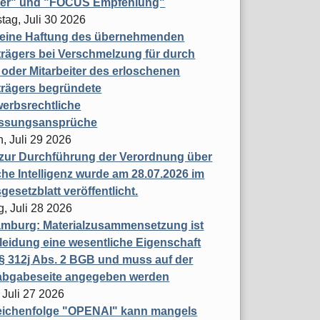
ner" und "FOCUS Empfehlung"
tag, Juli 30 2026
eine Haftung des übernehmenden
rägers bei Verschmelzung für durch
oder Mitarbeiter des erloschenen
trägers begründete
erbsrechtliche
assungsansprüche
, Juli 29 2026
 zur Durchführung der Verordnung über
che Intelligenz wurde am 28.07.2026 im
esetzblatt veröffentlicht.
g, Juli 28 2026
mburg: Materialzusammensetzung ist
leidung eine wesentliche Eigenschaft
 312j Abs. 2 BGB und muss auf der
labgabeseite angegeben werden
 Juli 27 2026
eichenfolge "OPENAI" kann mangels