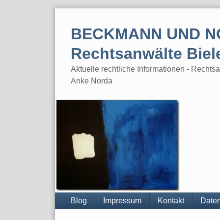
Skip
to
BECKMANN UND N
content
Rechtsanwälte Biel
Aktuelle rechtliche Informationen - Rech
Anke Norda
Blog
Impressum
Kontakt
Daten