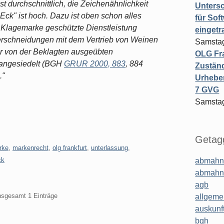
 durchschnittlich, die Zeichenähnlichkeit
Untersc
ck" ist hoch. Dazu ist oben schon alles
für Sof
 Klagemarke geschützte Dienstleistung
einget
erschneidungen mit dem Vertrieb von Weinen
Samstag
der von der Beklagten ausgeübten
OLG Fra
 angesiedelt (BGH
GRUR 2000, 883
, 884
Zuständ
."
Urheber
7 GVG
Samstag
Getagg
rke
,
markenrecht
,
olg frankfurt
,
unterlassung
,
ck
abmahn
abmahn
agb
insgesamt 1 Einträge
allgeme
auskunf
bgh