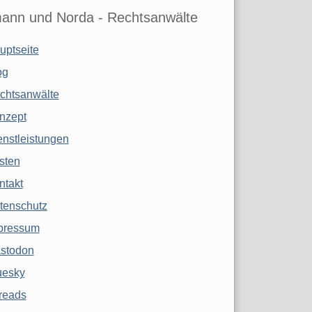
ann und Norda - Rechtsanwälte
uptseite
og
chtsanwälte
nzept
enstleistungen
sten
ntakt
tenschutz
pressum
stodon
uesky
reads