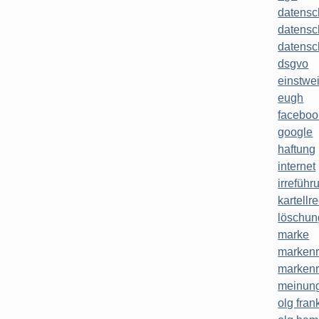
datensc
datensc
datensc
dsgvo
einstwe
eugh
faceboo
google
haftung
internet
irreführ
kartellr
löschun
marke
markenr
markenr
meinung
olg frank