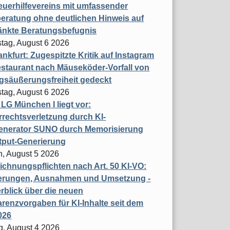
uerhilfevereins mit umfassender
eratung ohne deutlichen Hinweis auf
änkte Beratungsbefugnis
tag, August 6 2026
nkfurt: Zugespitzte Kritik auf Instagram
staurant nach Mäuseköder-Vorfall von
gsäußerungsfreiheit gedeckt
tag, August 6 2026
t LG München I liegt vor:
rechtsverletzung durch KI-
enerator SUNO durch Memorisierung
tput-Generierung
h, August 5 2026
chnungspflichten nach Art. 50 KI-VO:
erungen, Ausnahmen und Umsetzung -
rblick über die neuen
renzvorgaben für KI-Inhalte seit dem
026
g, August 4 2026