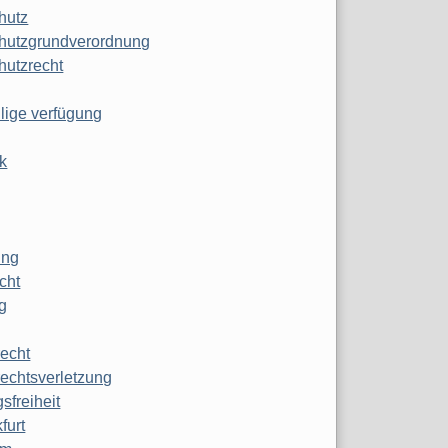
hutz
hutzgrundverordnung
hutzrecht
ilige verfügung
k
ung
echt
g
echt
echtsverletzung
sfreiheit
furt