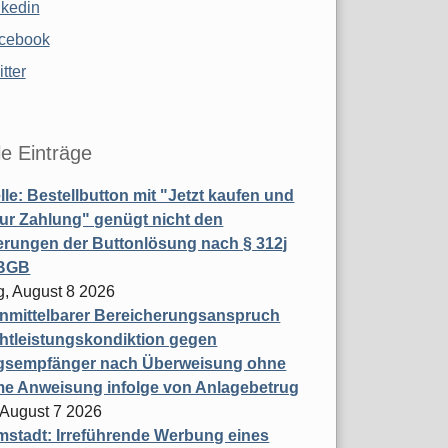
nkedin
cebook
tter
le Einträge
le: Bestellbutton mit "Jetzt kaufen und
zur Zahlung" genügt nicht den
rungen der Buttonlösung nach § 312j
 BGB
, August 8 2026
nmittelbarer Bereicherungsanspruch
htleistungskondiktion gegen
gsempfänger nach Überweisung ohne
me Anweisung infolge von Anlagebetrug
, August 7 2026
stadt: Irreführende Werbung eines