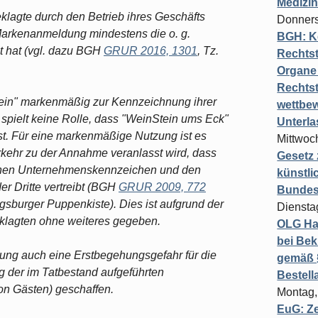
Medizi
klagte durch den Betrieb ihres Geschäfts
Donners
Markenanmeldung mindestens die o. g.
BGH: K
t hat (vgl. dazu BGH
GRUR 2016, 1301
, Tz.
Rechtst
Organe 
Rechts
tein" markenmäßig zur Kennzeichnung ihrer
wettbew
 spielt keine Rolle, dass "WeinStein ums Eck"
Unterl
st. Für eine markenmäßige Nutzung ist es
Mittwoch
kehr zu der Annahme veranlasst wird, dass
Gesetz
enen Unternehmenskennzeichen und den
künstli
er Dritte vertreibt (BGH
GRUR 2009, 772
Bundesg
ugsburger Puppenkiste). Dies ist aufgrund der
Diensta
klagten ohne weiteres gegeben.
OLG Ha
bei Bek
ung auch eine Erstbegehungsgefahr für die
gemäß §
 der im Tatbestand aufgeführten
Bestel
von Gästen) geschaffen.
Montag,
EuG: Z