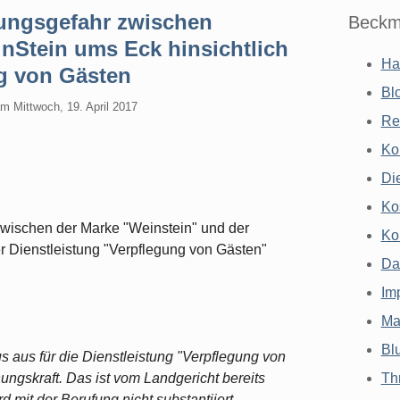
ungsgefahr zwischen
Beckm
nStein ums Eck hinsichtlich
Ha
ng von Gästen
Bl
am
Mittwoch, 19. April 2017
Re
Ko
Di
Ko
zwischen der Marke "Weinstein" und der
Ko
r Dienstleistung "Verpflegung von Gästen"
Da
Im
Ma
Bl
s aus für die Dienstleistung "Verpflegung von
ungskraft. Das ist vom Landgericht bereits
Th
 mit der Berufung nicht substantiiert