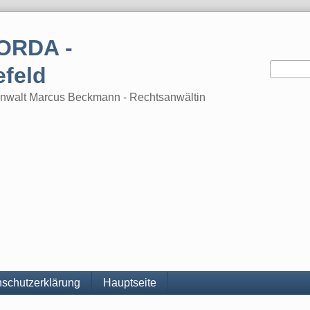
ORDA -
efeld
tsanwalt Marcus Beckmann - Rechtsanwältin
schutzerklärung
Hauptseite