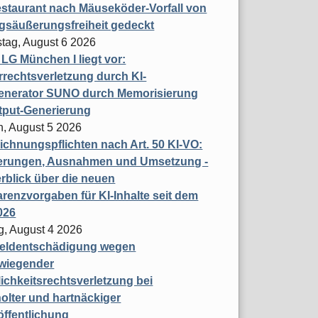
staurant nach Mäuseköder-Vorfall von
gsäußerungsfreiheit gedeckt
tag, August 6 2026
t LG München I liegt vor:
rechtsverletzung durch KI-
enerator SUNO durch Memorisierung
tput-Generierung
h, August 5 2026
chnungspflichten nach Art. 50 KI-VO:
erungen, Ausnahmen und Umsetzung -
rblick über die neuen
renzvorgaben für KI-Inhalte seit dem
026
g, August 4 2026
eldentschädigung wegen
wiegender
ichkeitsrechtsverletzung bei
olter und hartnäckiger
öffentlichung