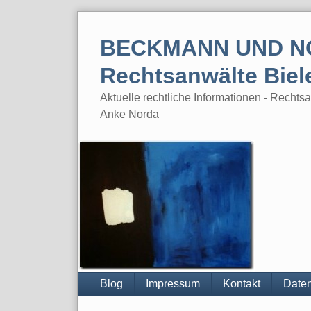
Skip
to
BECKMANN UND N
content
Rechtsanwälte Biel
Aktuelle rechtliche Informationen - Rech
Anke Norda
Blog
Impressum
Kontakt
Daten