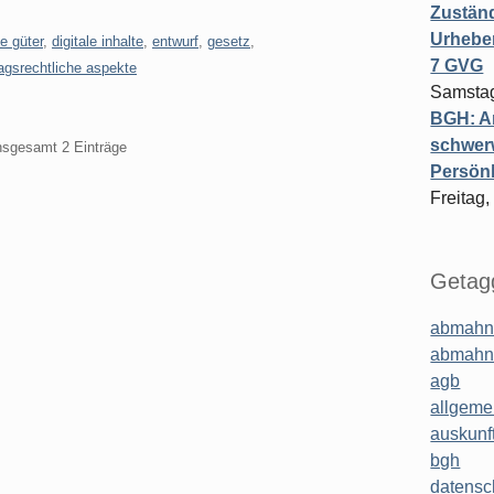
Zuständ
Urheber
le güter
,
digitale inhalte
,
entwurf
,
gesetz
,
7 GVG
ragsrechtliche aspekte
Samstag
BGH: A
schwer
insgesamt 2 Einträge
Persönl
Freitag,
Getagg
abmahn
abmahn
agb
allgeme
auskunf
bgh
datensc