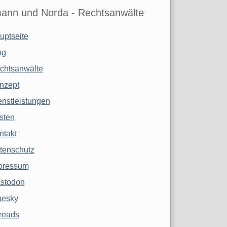
ann und Norda - Rechtsanwälte
uptseite
og
chtsanwälte
nzept
enstleistungen
sten
ntakt
tenschutz
pressum
stodon
uesky
reads