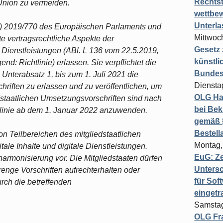
Rechts
Union zu vermeiden.
wettbew
Unterl
U) 2019/770 des Europäischen Parlaments und
Mittwoch
 vertragsrechtliche Aspekte der
Gesetz
ler Dienstleistungen (ABl. L 136 vom 22.5.2019,
künstli
nd: Richtlinie) erlassen. Sie verpflichtet die
Bundesg
1 Unterabsatz 1, bis zum 1. Juli 2021 die
Diensta
riften zu erlassen und zu veröffentlichen, um
OLG Ha
staatlichen Umsetzungsvorschriften sind nach
bei Bek
htlinie ab dem 1. Januar 2022 anzuwenden.
gemäß §
Bestel
von Teilbereichen des mitgliedstaatlichen
Montag,
tale Inhalte und digitale Dienstleistungen.
EuG: Z
llharmonisierung vor. Die Mitgliedstaaten dürfen
Untersc
nge Vorschriften aufrechterhalten oder
für Sof
urch die betreffenden
einget
Samstag
OLG Fra