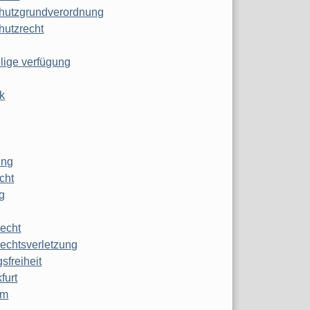
hutzgrundverordnung
hutzrecht
ilige verfügung
k
ung
echt
g
echt
echtsverletzung
sfreiheit
furt
mm