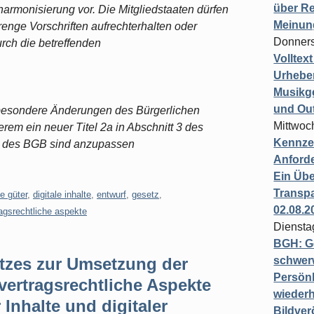
über Re
llharmonisierung vor. Die Mitgliedstaaten dürfen
Meinun
nge Vorschriften aufrechterhalten oder
Donners
urch die betreffenden
Volltex
Urheber
Musikg
und Ou
nsbesondere Änderungen des Bürgerlichen
Mittwoc
rem ein neuer Titel 2a in Abschnitt 3 des
Kennzei
e des BGB sind anzupassen
Anford
Ein Übe
Transpa
le güter
,
digitale inhalte
,
entwurf
,
gesetz
,
02.08.2
ragsrechtliche aspekte
Diensta
BGH: G
tzes zur Umsetzung der
schwer
Persönl
vertragsrechtliche Aspekte
wiederh
r Inhalte und digitaler
Bildver