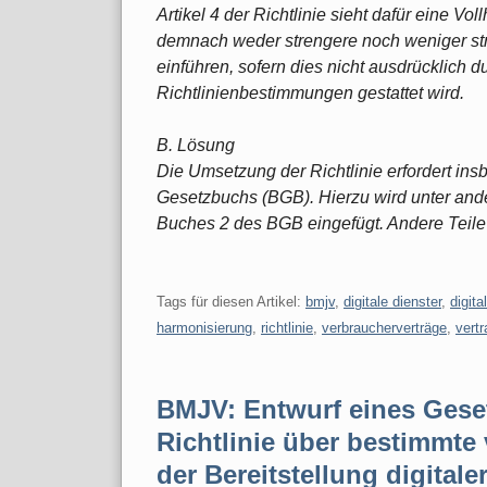
Artikel 4 der Richtlinie sieht dafür eine Vo
demnach weder strengere noch weniger stre
einführen, sofern dies nicht ausdrücklich d
Richtlinienbestimmungen gestattet wird.
B. Lösung
Die Umsetzung der Richtlinie erfordert i
Gesetzbuchs (BGB). Hierzu wird unter ande
Buches 2 des BGB eingefügt. Andere Teil
Tags für diesen Artikel:
bmjv
,
digitale dienster
,
digita
harmonisierung
,
richtlinie
,
verbraucherverträge
,
vert
BMJV: Entwurf eines Gese
Richtlinie über bestimmte 
der Bereitstellung digitale