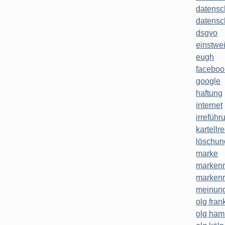
datensc
datensc
dsgvo
einstwe
eugh
faceboo
google
haftung
internet
irreführ
kartellr
löschun
marke
markenr
markenr
meinung
olg frank
olg ha