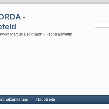
ORDA -
efeld
tsanwalt Marcus Beckmann - Rechtsanwältin
schutzerklärung
Hauptseite