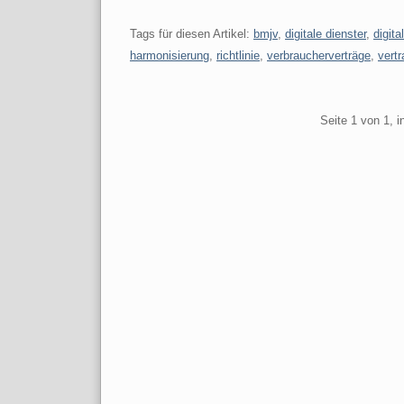
Tags für diesen Artikel:
bmjv
,
digitale dienster
,
digita
harmonisierung
,
richtlinie
,
verbraucherverträge
,
vert
Pagination
Seite 1 von 1, 