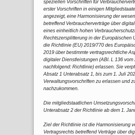
speziellen Vorschriften für Verbraucherver
erster Vorschriften in einigen Mitgliedsta
angezeigt, eine Harmonisierung der wesentl
betreffend Verbraucherverträge über digita
eines einheitlich hohen Verbraucherschut
Rechtszersplitterung in der Europäischen
die Richtlinie (EU) 2019/770 des Europäi
2019 über bestimmte vertragsrechtliche Aspe
digitaler Dienstleistungen (ABl. L 136 vom
nachfolgend: Richtlinie) erlassen. Sie verpf
Absatz 1 Unterabsatz 1, bis zum 1. Juli 20
Verwaltungsvorschriften zu erlassen und zu 
nachzukommen.
Die mitgliedstaatlichen Umsetzungsvorschri
Unterabsatz 2 der Richtlinie ab dem 1. J
Ziel der Richtlinie ist die Harmonisierung 
Vertragsrechts betreffend Verträge über digi