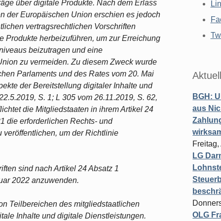
träge über digitale Produkte. Nach dem Erlass
Li
aten der Europäischen Union erschien es jedoch
Fa
ichen vertragsrechtlichen Vorschriften
Twi
le Produkte herbeizuführen, um zur Erreichung
zniveaus beizutragen und eine
 Union zu vermeiden. Zu diesem Zweck wurde
schen Parlaments und des Rates vom 20. Mai
Aktuel
kte der Bereitstellung digitaler Inhalte und
BGH: U
 22.5.2019, S. 1; L 305 vom 26.11.2019, S. 62,
aus Nic
lichtet die Mitgliedstaaten in ihrem Artikel 24
Zahlun
21 die erforderlichen Rechts- und
wirksa
veröffentlichen, um der Richtlinie
Freitag
LG Darm
Lohnste
ften sind nach Artikel 24 Absatz 1
Steuerb
anuar 2022 anzuwenden.
beschr
Donners
von Teilbereichen des mitgliedstaatlichen
OLG Fra
tale Inhalte und digitale Dienstleistungen.