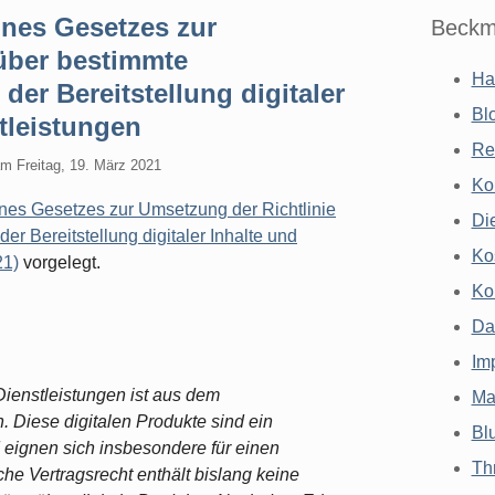
ines Gesetzes zur
Beckm
über bestimmte
Ha
der Bereitstellung digitaler
Bl
stleistungen
Re
am
Freitag, 19. März 2021
Ko
nes Gesetzes zur Umsetzung der Richtlinie
Di
er Bereitstellung digitaler Inhalte und
Ko
21)
vorgelegt.
Ko
Da
Im
 Dienstleistungen ist aus dem
Ma
 Diese digitalen Produkte sind ein
Bl
 eignen sich insbesondere für einen
Th
e Vertragsrecht enthält bislang keine