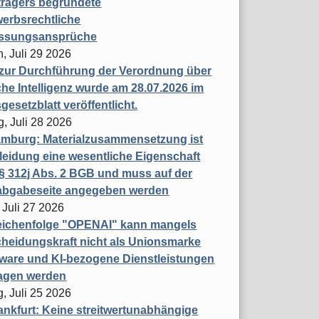
trägers begründete
erbsrechtliche
assungsansprüche
, Juli 29 2026
 zur Durchführung der Verordnung über
che Intelligenz wurde am 28.07.2026 im
esetzblatt veröffentlicht.
g, Juli 28 2026
mburg: Materialzusammensetzung ist
leidung eine wesentliche Eigenschaft
 312j Abs. 2 BGB und muss auf der
labgabeseite angegeben werden
 Juli 27 2026
eichenfolge "OPENAI" kann mangels
heidungskraft nicht als Unionsmarke
tware und KI-bezogene Dienstleistungen
ragen werden
, Juli 25 2026
nkfurt: Keine streitwertunabhängige