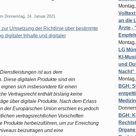
Montag,
Volltex
am
Donnerstag, 14. Januar 2021
an die L
Ärzte 
 zur Umsetzung der Richtlinie über bestimmte
Empfeh
g digitaler Inhalte und digitaler
Montag,
LG Münc
KI-Mus
und Out
Nacht"
r Dienstleistungen ist aus dem
Montag,
 Diese digitalen Produkte sind ein
BGH: St
 eignen sich insbesondere für einen
entgelt
e Vertragsrecht enthält bislang keine
Medizi
träge über digitale Produkte. Nach dem Erlass
Donners
aten der Europäischen Union erschien es jedoch
BGH: K
ichen vertragsrechtlichen Vorschriften
Rechtst
le Produkte herbeizuführen, um zur Erreichung
Organe 
zniveaus beizutragen und eine