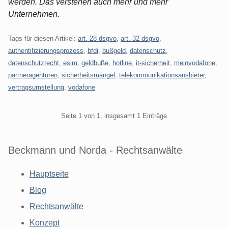
werden. Das verstehen auch mehr und mehr
Unternehmen.
Tags für diesen Artikel:
art. 28 dsgvo
,
art. 32 dsgvo
,
authentifizierungsprozess
,
bfdi
,
bußgeld
,
datenschutz
,
datenschutzrecht
,
esim
,
geldbuße
,
hotline
,
it-sicherheit
,
meinvodafone
,
partneragenturen
,
sicherheitsmängel
,
telekommunikationsansbieter
,
vertragsumstellung
,
vodafone
Pagination
Seite 1 von 1, insgesamt 1 Einträge
Beckmann und Norda - Rechtsanwälte
Hauptseite
Blog
Rechtsanwälte
Konzept