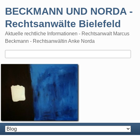
Skip
BECKMANN UND NORDA -
to
content
Rechtsanwälte Bielefeld
Aktuelle rechtliche Informationen - Rechtsanwalt Marcus
Beckmann - Rechtsanwältin Anke Norda