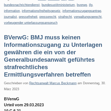
bundesnachrichtendienst
,
bundesustitministerium
,
bverwg
,
ifg
,
information
,
informationsfreiheitsgesetz
,
informationszugangsantrag
,
journalist
,
pressefreheit
,
presserecht
,
strafrecht
,
verwaltungsgerecht
,
vorbeugender unterlassungsanspruch
BVerwG: BMJ muss keinen
Informationszugang zu Unterlagen
gewähren die ein von der
Generalbundesanwalt geführtes
strafrechtliches
Ermittlungsverfahren betreffen
Geschrieben von
Rechtsanwalt Marcus Beckmann
am
Donnerstag, 30.
März 2023
BVerwG
Urteil vom 29.03.2023
10 C 6.21