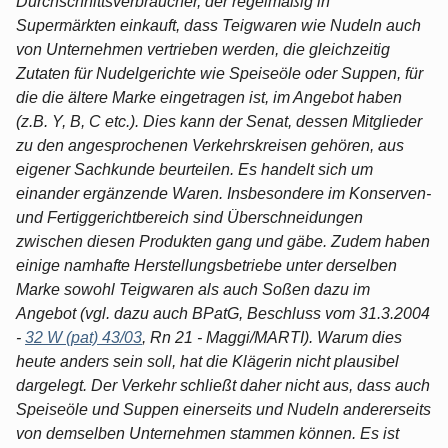
Durchschnittsverbraucher, der regelmäßig in
Supermärkten einkauft, dass Teigwaren wie Nudeln auch
von Unternehmen vertrieben werden, die gleichzeitig
Zutaten für Nudelgerichte wie Speiseöle oder Suppen, für
die die ältere Marke eingetragen ist, im Angebot haben
(z.B. Y, B, C etc.). Dies kann der Senat, dessen Mitglieder
zu den angesprochenen Verkehrskreisen gehören, aus
eigener Sachkunde beurteilen. Es handelt sich um
einander ergänzende Waren. Insbesondere im Konserven-
und Fertiggerichtbereich sind Überschneidungen
zwischen diesen Produkten gang und gäbe. Zudem haben
einige namhafte Herstellungsbetriebe unter derselben
Marke sowohl Teigwaren als auch Soßen dazu im
Angebot (vgl. dazu auch BPatG, Beschluss vom 31.3.2004
-
32 W (pat) 43/03
, Rn 21 - Maggi/MARTI). Warum dies
heute anders sein soll, hat die Klägerin nicht plausibel
dargelegt. Der Verkehr schließt daher nicht aus, dass auch
Speiseöle und Suppen einerseits und Nudeln andererseits
von demselben Unternehmen stammen können. Es ist