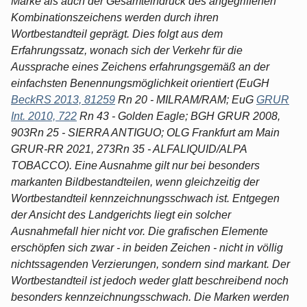
Marke als auch der Gesamteindruck des angegriffenen
Kombinationszeichens werden durch ihren
Wortbestandteil geprägt. Dies folgt aus dem
Erfahrungssatz, wonach sich der Verkehr für die
Aussprache eines Zeichens erfahrungsgemäß an der
einfachsten Benennungsmöglichkeit orientiert (EuGH
BeckRS 2013, 81259
Rn 20 - MILRAM/RAM; EuG
GRUR
Int. 2010, 722
Rn 43 - Golden Eagle; BGH GRUR 2008,
903Rn 25 - SIERRA ANTIGUO; OLG Frankfurt am Main
GRUR-RR 2021, 273Rn 35 - ALFALIQUID/ALPA
TOBACCO). Eine Ausnahme gilt nur bei besonders
markanten Bildbestandteilen, wenn gleichzeitig der
Wortbestandteil kennzeichnungsschwach ist. Entgegen
der Ansicht des Landgerichts liegt ein solcher
Ausnahmefall hier nicht vor. Die grafischen Elemente
erschöpfen sich zwar - in beiden Zeichen - nicht in völlig
nichtssagenden Verzierungen, sondern sind markant. Der
Wortbestandteil ist jedoch weder glatt beschreibend noch
besonders kennzeichnungsschwach. Die Marken werden