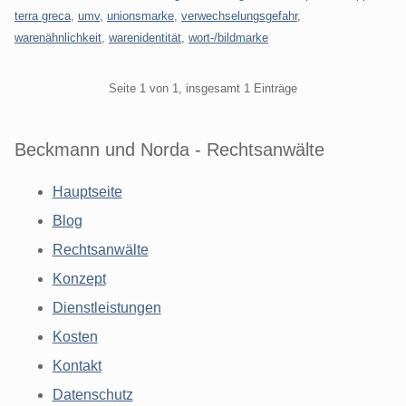
terra greca
,
umv
,
unionsmarke
,
verwechselungsgefahr
,
warenähnlichkeit
,
warenidentität
,
wort-/bildmarke
Pagination
Seite 1 von 1, insgesamt 1 Einträge
Beckmann und Norda - Rechtsanwälte
Hauptseite
Blog
Rechtsanwälte
Konzept
Dienstleistungen
Kosten
Kontakt
Datenschutz