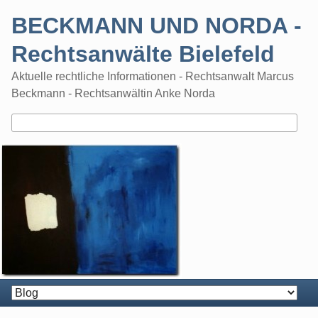
Skip
BECKMANN UND NORDA -
to
content
Rechtsanwälte Bielefeld
Aktuelle rechtliche Informationen - Rechtsanwalt Marcus
Beckmann - Rechtsanwältin Anke Norda