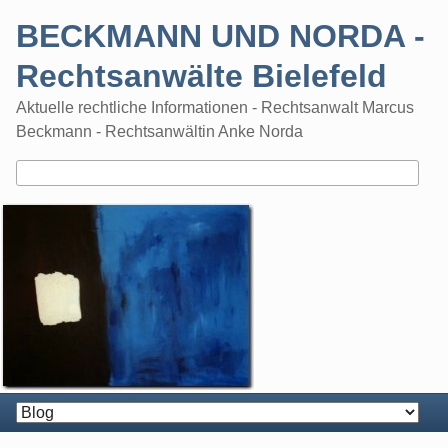
Skip
BECKMANN UND NORDA -
to
content
Rechtsanwälte Bielefeld
Aktuelle rechtliche Informationen - Rechtsanwalt Marcus
Beckmann - Rechtsanwältin Anke Norda