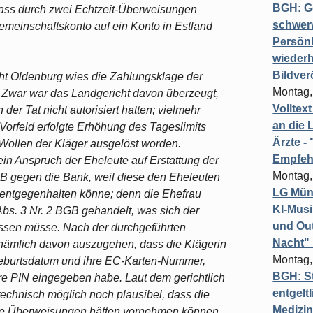
BGH: G
dass durch zwei Echtzeit-Überweisungen
schwer
meinschaftskonto auf ein Konto in Estland
Persönl
wiederh
Bildver
cht Oldenburg wies die Zahlungsklage der
Montag,
 Zwar war das Landgericht davon überzeugt,
Volltex
er Tat nicht autorisiert hatten; vielmehr
an die L
orfeld erfolgte Erhöhung des Tageslimits
Ärzte 
Wollen der Kläger ausgelöst worden.
Empfeh
in Anspruch der Eheleute auf Erstattung der
Montag,
B gegen die Bank, weil diese den Eheleuten
LG Münc
ntgegenhalten könne; denn die Ehefrau
KI-Mus
bs. 3 Nr. 2 BGB gehandelt, was sich der
und Out
sen müsse. Nach der durchgeführten
Nacht"
nämlich davon auszugehen, dass die Klägerin
Montag,
 Geburtsdatum und ihre EC-Karten-Nummer,
BGH: St
e PIN eingegeben habe. Laut dem gerichtlich
entgelt
technisch möglich noch plausibel, dass die
Medizi
ie Überweisungen hätten vornehmen können.