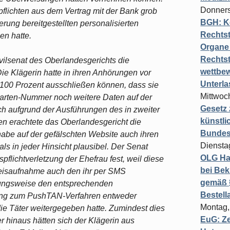
Donners
pflichten aus dem Vertrag mit der Bank grob
BGH: K
ierung bereitgestellten personalisierten
Rechtst
en hatte.
Organe 
Rechts
ivilsenat des Oberlandesgerichts die
wettbew
ie Klägerin hatte in ihren Anhörungen vor
Unterl
100 Prozent ausschließen können, dass sie
Mittwoch
arten-Nummer noch weitere Daten auf der
Gesetz
h aufgrund der Ausführungen des in zweiter
künstli
en erachtete das Oberlandesgericht die
Bundesg
habe auf der gefälschten Website auch ihren
Diensta
 in jeder Hinsicht plausibel. Der Senat
OLG Ha
spflichtverletzung der Ehefrau fest, weil diese
bei Bek
isaufnahme auch den ihr per SMS
gemäß §
hungsweise den entsprechenden
Bestel
rung zum PushTAN-Verfahren entweder
Montag,
die Täter weitergegeben hatte. Zumindest dies
EuG: Z
er hinaus hätten sich der Klägerin aus