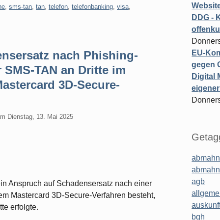
Website
ne
,
sms-tan
,
tan
,
telefon
,
telefonbanking
,
visa
,
DDG - 
offenku
Donners
nsersatz nach Phishing-
EU-Kom
gegen 
r SMS-TAN an Dritte im
Digital
stercard 3D-Secure-
eigener
Donners
am
Dienstag, 13. Mai 2025
Getagg
abmahn
abmahn
agb
in Anspruch auf Schadensersatz nach einer
allgeme
m Mastercard 3D-Secure-Verfahren besteht,
auskunf
e erfolgte.
bgh