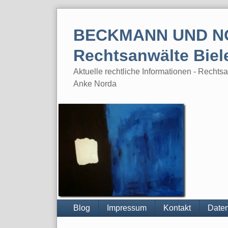
Skip
to
BECKMANN UND N
content
Rechtsanwälte Biel
Aktuelle rechtliche Informationen - Rech
Anke Norda
Blog
Impressum
Kontakt
Daten