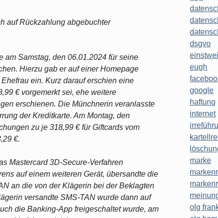
datensc
datensc
ch auf Rückzahlung abgebuchter
datensc
dsgvo
einstwe
e am Samstag, den 06.01.2024 für seine
eugh
uchen. Hierzu gab er auf einer Homepage
faceboo
 Ehefrau ein. Kurz darauf erschien eine
google
8,99 € vorgemerkt sei, ehe weitere
haftung
ngen erschienen. Die Münchnerin veranlasste
internet
rrung der Kreditkarte. Am Montag, den
irreführ
hungen zu je 318,99 € für Giftcards vom
kartellr
,29 €.
löschun
marke
 das Mastercard 3D-Secure-Verfahren
markenr
ens auf einem weiteren Gerät, übersandte die
markenr
 an die von der Klägerin bei der Beklagten
meinung
Klägerin versandte SMS-TAN wurde dann auf
olg frank
uch die Banking-App freigeschaltet wurde, am