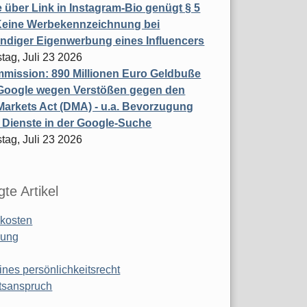
 über Link in Instagram-Bio genügt § 5
Keine Werbekennzeichnung bei
ndiger Eigenwerbung eines Influencers
tag, Juli 23 2026
mission: 890 Millionen Euro Geldbuße
Google wegen Verstößen gegen den
 Markets Act (DMA) - u.a. Bevorzugung
 Dienste in der Google-Suche
tag, Juli 23 2026
te Artikel
kosten
ung
ines persönlichkeitsrecht
tsanspruch