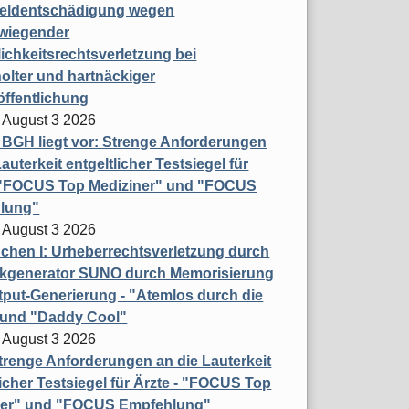
eldentschädigung wegen
wiegender
ichkeitsrechtsverletzung bei
olter und hartnäckiger
öffentlichung
 August 3 2026
t BGH liegt vor: Strenge Anforderungen
auterkeit entgeltlicher Testsiegel für
- "FOCUS Top Mediziner" und "FOCUS
lung"
 August 3 2026
hen I: Urheberrechtsverletzung durch
ikgenerator SUNO durch Memorisierung
put-Generierung - "Atemlos durch die
 und "Daddy Cool"
 August 3 2026
renge Anforderungen an die Lauterkeit
licher Testsiegel für Ärzte - "FOCUS Top
ner" und "FOCUS Empfehlung"