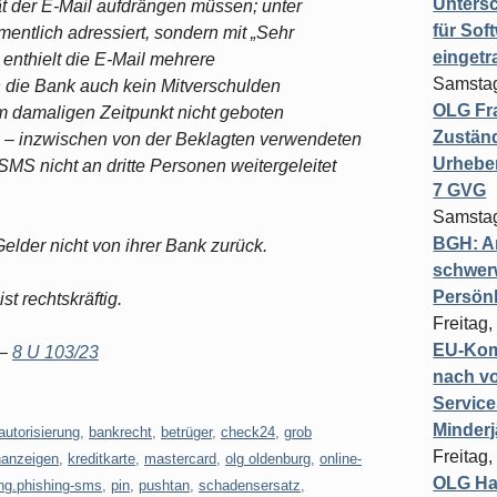
Untersc
t der E-Mail aufdrängen müssen; unter
für Sof
entlich adressiert, sondern mit „Sehr
einget
nthielt die E-Mail mehrere
Samstag
h die Bank auch kein Mitverschulden
OLG Fra
m damaligen Zeitpunkt nicht geboten
Zuständ
 – inzwischen von der Beklagten verwendeten
Urheber
S nicht an dritte Personen weitergeleitet
7 GVG
Samstag
BGH: A
Gelder nicht von ihrer Bank zurück.
schwer
Persönl
t rechtskräftig.
Freitag,
EU-Komm
 –
8 U 103/23
nach vo
Service
Minderj
autorisierung
,
bankrecht
,
betrüger
,
check24
,
grob
Freitag,
nanzeigen
,
kreditkarte
,
mastercard
,
olg oldenburg
,
online-
OLG Ha
ng.phishing-sms
,
pin
,
pushtan
,
schadensersatz
,