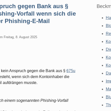
pruch gegen Bank aus §
Beckm
hing-Vorfall wenn sich die
Ha
er Phishing-E-Mail
Bl
Re
am
Freitag, 8. August 2025
Ko
Di
Ko
Ko
 kein Anspruch gegen die Bank aus §
675u
Da
esteht, wenn sich dem Kontoinhaber die
Im
il aufdrängen musste.
Ma
Bl
ch einem sogenannten Phishing-Vorfall
Th