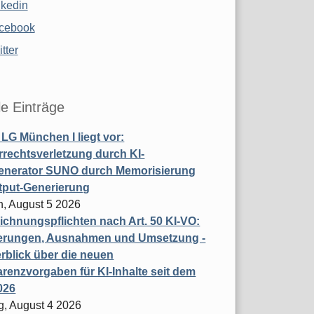
nkedin
cebook
tter
le Einträge
t LG München I liegt vor:
rechtsverletzung durch KI-
enerator SUNO durch Memorisierung
tput-Generierung
h, August 5 2026
chnungspflichten nach Art. 50 KI-VO:
erungen, Ausnahmen und Umsetzung -
rblick über die neuen
renzvorgaben für KI-Inhalte seit dem
026
g, August 4 2026