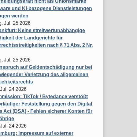
heidungskraft nicht als Unionsmarke
tware und KI-bezogene Dienstleistungen
ragen werden
, Juli 25 2026
nkfurt: Keine streitwertunabhängige
igkeit der Landgerichte für
rechtsstreitigkeiten nach § 71 Abs. 2 Nr.
, Juli 25 2026
nspruch auf Geldentschädigung nur bei
wiegender Verletzung des allgemeinen
ichkeitsrechts
 Juli 24 2026
ission: TikTok / Bytedance verstößt
rläufiger Feststellung gegen den Digital
s Act (DSA) - Fehlen sicherer Konten für
ährige
 Juli 24 2026
mburg: Impressum auf externer