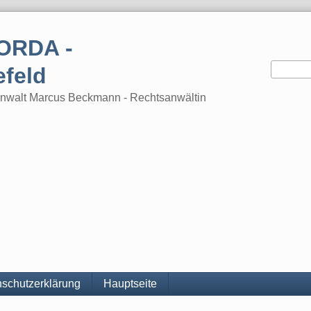
ORDA -
efeld
tsanwalt Marcus Beckmann - Rechtsanwältin
schutzerklärung
Hauptseite