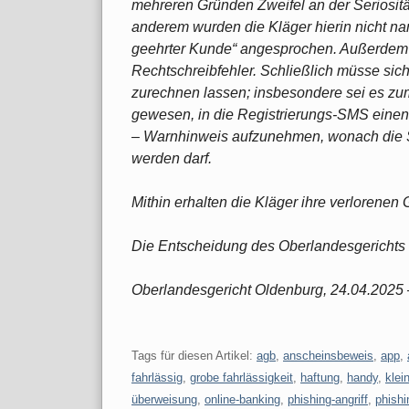
mehreren Gründen Zweifel an der Seriositä
anderem wurden die Kläger hierin nicht nam
geehrter Kunde“ angesprochen. Außerdem e
Rechtschreibfehler. Schließlich müsse sic
zurechnen lassen; insbesondere sei es zu
gewesen, in die Registrierungs-SMS einen
– Warnhinweis aufzunehmen, wonach die SM
werden darf.
Mithin erhalten die Kläger ihre verlorenen 
Die Entscheidung des Oberlandesgerichts is
Oberlandesgericht Oldenburg, 24.04.2025
Tags für diesen Artikel:
agb
,
anscheinsbeweis
,
app
,
fahrlässig
,
grobe fahrlässigkeit
,
haftung
,
handy
,
klei
überweisung
,
online-banking
,
phishing-angriff
,
phishi