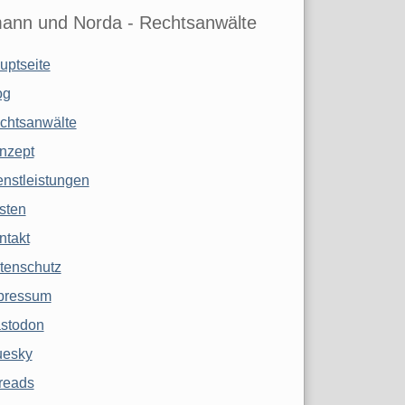
ann und Norda - Rechtsanwälte
uptseite
og
chtsanwälte
nzept
enstleistungen
sten
ntakt
tenschutz
pressum
stodon
uesky
reads