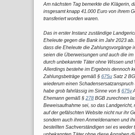
Am nächsten Tag bemerkte die Klägerin, 
insgesamt knapp 41.000 Euro von ihrem Ge
transferiert worden waren.
Das in erster Instanz zuständige Landgeri
Eheleute gegen die Bank im Jahr 2023 ab.
dass die Eheleute die Zahlungsvorgänge in d
seien die Überweisungen und auch die im V
durch unbekannte Täter ohne Wissen und 
Allerdings bestehe im Ergebnis dennoch ke
Zahlungsbeträge gemäß §
675u
Satz 2 BG
wiederum einen Schadensersatzanspruch e
habe grob fahrlässig im Sinne von §
675v
A
Ehemann gemäß §
278
BGB zurechnen las
Beweisaufnahme sei, so das Landgericht, 
auf der gefälschten Website nicht nur ihr
sondern auch ihren Anmeldenamen und ihr
bestellten Sachverständigen sei es weder 
unbekannten Täter ohne diese Angaben d