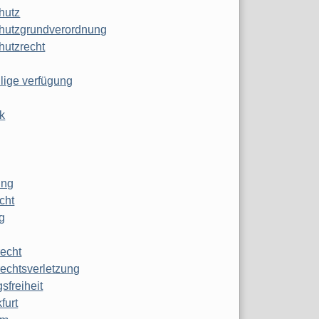
hutz
hutzgrundverordnung
hutzrecht
ilige verfügung
k
ung
echt
g
echt
echtsverletzung
sfreiheit
furt