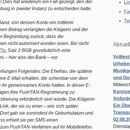
 Dies hat wiederum ein Fall gezeigt, den der
Li
burg in zweiter Instanz zu entscheiden hatte.
Fa
Twi
and, von dessen Konto ein mittlerer
sen Betrag verlangten die Klägerin und der
er Begründung zurück, dass die
 nicht autorisiert worden seien. Bei nicht
Aktuel
75u
Satz 2 BGB grundsätzlich eine
Volltex
rs – hier also der Bank – vor.
Urheber
Musikg
ellungen Folgendes: Die Ehefrau, die spätere
und Ou
ine E-Mail erhalten, die scheinbar von dem
Mittwoc
 ihr gemeinsames Konto hatten. In dieser E-
Kennzei
Tagen ihre PushTAN-Registrierung zu
Anford
strierung erforderlich sein würde. Die Klägerin
Ein Übe
ink, der sie zu einer – wie sich später
Transpa
. Dort gab sie zumindest ihr Geburtsdatum und
02.08.2
ss erhielt sie per SMS einen
Diensta
g zum PushTAN-Verfahren auf ihr Mobiltelefon.