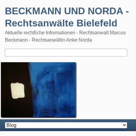
Skip
BECKMANN UND NORDA -
to
content
Rechtsanwälte Bielefeld
Aktuelle rechtliche Informationen - Rechtsanwalt Marcus
Beckmann - Rechtsanwältin Anke Norda