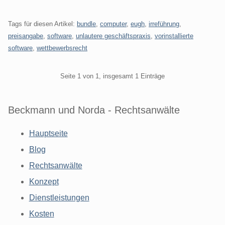
Tags für diesen Artikel:
bundle
,
computer
,
eugh
,
irreführung
,
preisangabe
,
software
,
unlautere geschäftspraxis
,
vorinstallierte
software
,
wettbewerbsrecht
Pagination
Seite 1 von 1, insgesamt 1 Einträge
Beckmann und Norda - Rechtsanwälte
Hauptseite
Blog
Rechtsanwälte
Konzept
Dienstleistungen
Kosten