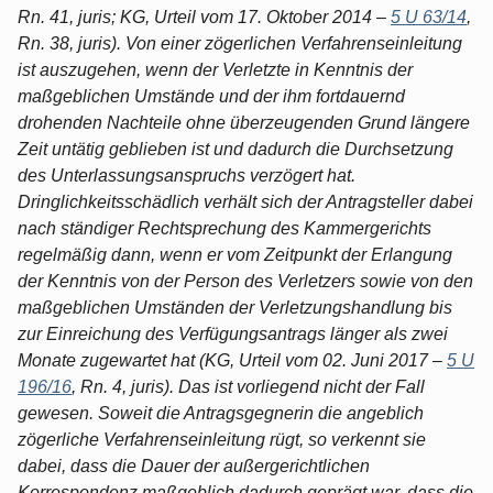
Rn. 41, juris; KG, Urteil vom 17. Oktober 2014 –
5 U 63/14
,
Rn. 38, juris). Von einer zögerlichen Verfahrenseinleitung
ist auszugehen, wenn der Verletzte in Kenntnis der
maßgeblichen Umstände und der ihm fortdauernd
drohenden Nachteile ohne überzeugenden Grund längere
Zeit untätig geblieben ist und dadurch die Durchsetzung
des Unterlassungsanspruchs verzögert hat.
Dringlichkeitsschädlich verhält sich der Antragsteller dabei
nach ständiger Rechtsprechung des Kammergerichts
regelmäßig dann, wenn er vom Zeitpunkt der Erlangung
der Kenntnis von der Person des Verletzers sowie von den
maßgeblichen Umständen der Verletzungshandlung bis
zur Einreichung des Verfügungsantrags länger als zwei
Monate zugewartet hat (KG, Urteil vom 02. Juni 2017 –
5 U
196/16
, Rn. 4, juris). Das ist vorliegend nicht der Fall
gewesen. Soweit die Antragsgegnerin die angeblich
zögerliche Verfahrenseinleitung rügt, so verkennt sie
dabei, dass die Dauer der außergerichtlichen
Korrespondenz maßgeblich dadurch geprägt war, dass die