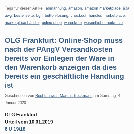
Tags für diesen Artikel:
abmahnung
,
amazon
,
amazon marketplace
,
§3a
uwg
,
bestellseite
,
bgh
,
button-lösung
,
checkout
,
händler
,
marketplace
,
marketplace-händler
,
online-shop
,
warenkorb
,
wesentliche merkmale
OLG Frankfurt: Online-Shop muss
nach der PAngV Versandkosten
bereits vor Einlegen der Ware in
den Warenkorb anzeigen da dies
bereits ein geschäftliche Handlung
ist
Geschrieben von
Rechtsanwalt Marcus Beckmann
am
Samstag, 4.
Januar 2020
OLG Frankfurt
Urteil vom 10.01.2019
6 U 19/18