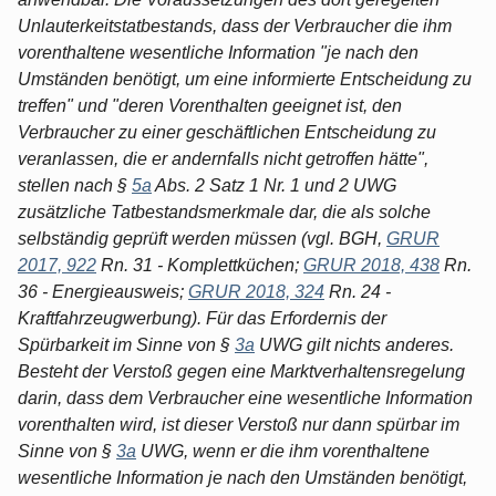
Unlauterkeitstatbestands, dass der Verbraucher die ihm
vorenthaltene wesentliche Information "je nach den
Umständen benötigt, um eine informierte Entscheidung zu
treffen" und "deren Vorenthalten geeignet ist, den
Verbraucher zu einer geschäftlichen Entscheidung zu
veranlassen, die er andernfalls nicht getroffen hätte",
stellen nach §
5a
Abs. 2 Satz 1 Nr. 1 und 2 UWG
zusätzliche Tatbestandsmerkmale dar, die als solche
selbständig geprüft werden müssen (vgl. BGH,
GRUR
2017, 922
Rn. 31 - Komplettküchen;
GRUR 2018, 438
Rn.
36 - Energieausweis;
GRUR 2018, 324
Rn. 24 -
Kraftfahrzeugwerbung). Für das Erfordernis der
Spürbarkeit im Sinne von §
3a
UWG gilt nichts anderes.
Besteht der Verstoß gegen eine Marktverhaltensregelung
darin, dass dem Verbraucher eine wesentliche Information
vorenthalten wird, ist dieser Verstoß nur dann spürbar im
Sinne von §
3a
UWG, wenn er die ihm vorenthaltene
wesentliche Information je nach den Umständen benötigt,