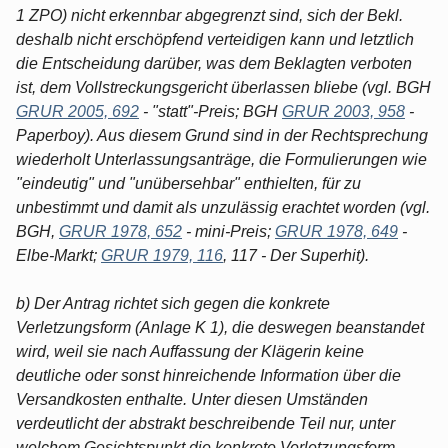
1 ZPO) nicht erkennbar abgegrenzt sind, sich der Bekl.
deshalb nicht erschöpfend verteidigen kann und letztlich
die Entscheidung darüber, was dem Beklagten verboten
ist, dem Vollstreckungsgericht überlassen bliebe (vgl. BGH
GRUR 2005, 692
- "statt"-Preis; BGH
GRUR 2003, 958
-
Paperboy). Aus diesem Grund sind in der Rechtsprechung
wiederholt Unterlassungsanträge, die Formulierungen wie
"eindeutig" und "unübersehbar" enthielten, für zu
unbestimmt und damit als unzulässig erachtet worden (vgl.
BGH,
GRUR 1978, 652
- mini-Preis;
GRUR 1978, 649
-
Elbe-Markt;
GRUR 1979, 116
, 117 - Der Superhit).
b) Der Antrag richtet sich gegen die konkrete
Verletzungsform (Anlage K 1), die deswegen beanstandet
wird, weil sie nach Auffassung der Klägerin keine
deutliche oder sonst hinreichende Information über die
Versandkosten enthalte. Unter diesen Umständen
verdeutlicht der abstrakt beschreibende Teil nur, unter
welchem Gesichtspunkt die konkrete Verletzungsform