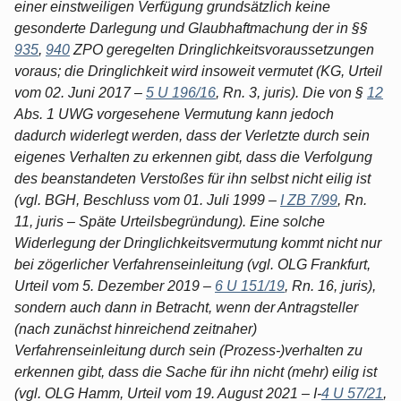
einer einstweiligen Verfügung grundsätzlich keine
gesonderte Darlegung und Glaubhaftmachung der in §§
935
,
940
ZPO geregelten Dringlichkeitsvoraussetzungen
voraus; die Dringlichkeit wird insoweit vermutet (KG, Urteil
vom 02. Juni 2017 –
5 U 196/16
, Rn. 3, juris). Die von §
12
Abs. 1 UWG vorgesehene Vermutung kann jedoch
dadurch widerlegt werden, dass der Verletzte durch sein
eigenes Verhalten zu erkennen gibt, dass die Verfolgung
des beanstandeten Verstoßes für ihn selbst nicht eilig ist
(vgl. BGH, Beschluss vom 01. Juli 1999 –
I ZB 7/99
, Rn.
11, juris – Späte Urteilsbegründung). Eine solche
Widerlegung der Dringlichkeitsvermutung kommt nicht nur
bei zögerlicher Verfahrenseinleitung (vgl. OLG Frankfurt,
Urteil vom 5. Dezember 2019 –
6 U 151/19
, Rn. 16, juris),
sondern auch dann in Betracht, wenn der Antragsteller
(nach zunächst hinreichend zeitnaher)
Verfahrenseinleitung durch sein (Prozess-)verhalten zu
erkennen gibt, dass die Sache für ihn nicht (mehr) eilig ist
(vgl. OLG Hamm, Urteil vom 19. August 2021 – I-
4 U 57/21
,