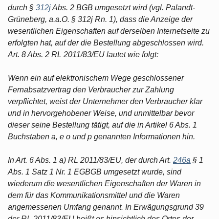
durch §
312j
Abs. 2 BGB umgesetzt wird (vgl. Palandt-
Grüneberg, a.a.O. § 312j Rn. 1), dass die Anzeige der
wesentlichen Eigenschaften auf derselben Internetseite zu
erfolgten hat, auf der die Bestellung abgeschlossen wird.
Art. 8 Abs. 2 RL 2011/83/EU lautet wie folgt:
Wenn ein auf elektronischem Wege geschlossener
Fernabsatzvertrag den Verbraucher zur Zahlung
verpflichtet, weist der Unternehmer den Verbraucher klar
und in hervorgehobener Weise, und unmittelbar bevor
dieser seine Bestellung tätigt, auf die in Artikel 6 Abs. 1
Buchstaben a, e o und p genannten Informationen hin.
In Art. 6 Abs. 1 a) RL 2011/83/EU, der durch Art.
246a
§ 1
Abs. 1 Satz 1 Nr. 1 EGBGB umgesetzt wurde, sind
wiederum die wesentlichen Eigenschaften der Waren in
dem für das Kommunikationsmittel und die Waren
angemessenen Umfang genannt. In Erwägungsgrund 39
der RL 2011/83/EU heißt es hinsichtlich des Ortes der