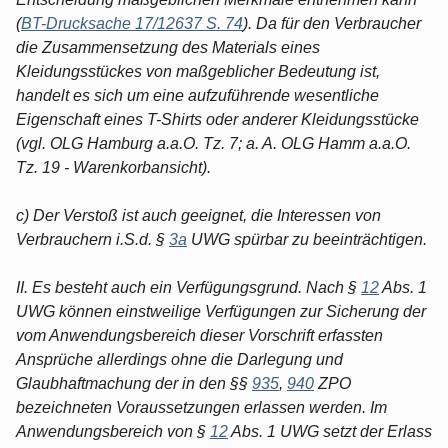
(
BT-Drucksache 17/12637 S. 74
). Da für den Verbraucher
die Zusammensetzung des Materials eines
Kleidungsstückes von maßgeblicher Bedeutung ist,
handelt es sich um eine aufzuführende wesentliche
Eigenschaft eines T-Shirts oder anderer Kleidungsstücke
(vgl. OLG Hamburg a.a.O. Tz. 7; a. A. OLG Hamm a.a.O.
Tz. 19 - Warenkorbansicht).
c) Der Verstoß ist auch geeignet, die Interessen von
Verbrauchern i.S.d. §
3a
UWG spürbar zu beeinträchtigen.
II. Es besteht auch ein Verfügungsgrund. Nach §
12
Abs. 1
UWG können einstweilige Verfügungen zur Sicherung der
vom Anwendungsbereich dieser Vorschrift erfassten
Ansprüche allerdings ohne die Darlegung und
Glaubhaftmachung der in den §§
935
,
940
ZPO
bezeichneten Voraussetzungen erlassen werden. Im
Anwendungsbereich von §
12
Abs. 1 UWG setzt der Erlass