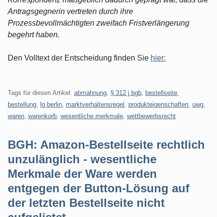
Antragsgegnerin vertreten durch ihre
Prozessbevollmächtigten zweifach Fristverlängerung
begehrt haben.
Den Volltext der Entscheidung finden Sie
hier:
Tags für diesen Artikel:
abmahnung
,
§ 312 j bgb
,
bestellseite
,
bestellung
,
lg berlin
,
marktverhaltensregel
,
produkteigenschaften
,
uwg
,
waren
,
warenkorb
,
wesentliche merkmale
,
wettbewerbsrecht
BGH: Amazon-Bestellseite rechtlich
unzulänglich - wesentliche
Merkmale der Ware werden
entgegen der Button-Lösung auf
der letzten Bestellseite nicht