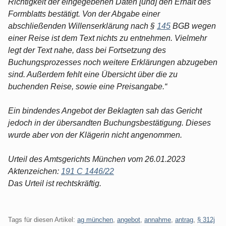
Richtigkeit der eingegebenen Daten [und] den Erhalt des
Formblatts bestätigt. Von der Abgabe einer
abschließenden Willenserklärung nach §
145
BGB wegen
einer Reise ist dem Text nichts zu entnehmen. Vielmehr
legt der Text nahe, dass bei Fortsetzung des
Buchungsprozesses noch weitere Erklärungen abzugeben
sind. Außerdem fehlt eine Übersicht über die zu
buchenden Reise, sowie eine Preisangabe.“
Ein bindendes Angebot der Beklagten sah das Gericht
jedoch in der übersandten Buchungsbestätigung. Dieses
wurde aber von der Klägerin nicht angenommen.
Urteil des Amtsgerichts München vom 26.01.2023
Aktenzeichen:
191 C 1446/22
Das Urteil ist rechtskräftig.
Tags für diesen Artikel:
ag münchen
,
angebot
,
annahme
,
antrag
,
§ 312j