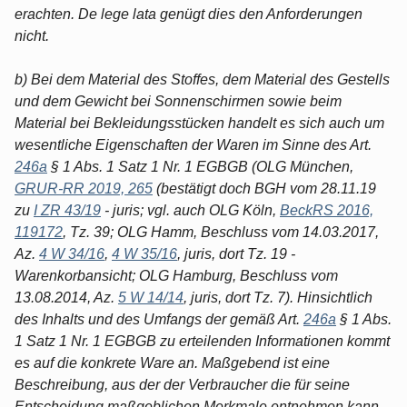
erachten. De lege lata genügt dies den Anforderungen
nicht.
b) Bei dem Material des Stoffes, dem Material des Gestells
und dem Gewicht bei Sonnenschirmen sowie beim
Material bei Bekleidungsstücken handelt es sich auch um
wesentliche Eigenschaften der Waren im Sinne des Art.
246a
§ 1 Abs. 1 Satz 1 Nr. 1 EGBGB (OLG München,
GRUR-RR 2019, 265
(bestätigt doch BGH vom 28.11.19
zu
I ZR 43/19
- juris; vgl. auch OLG Köln,
BeckRS 2016,
119172
, Tz. 39; OLG Hamm, Beschluss vom 14.03.2017,
Az.
4 W 34/16
,
4 W 35/16
, juris, dort Tz. 19 -
Warenkorbansicht; OLG Hamburg, Beschluss vom
13.08.2014, Az.
5 W 14/14
, juris, dort Tz. 7). Hinsichtlich
des Inhalts und des Umfangs der gemäß Art.
246a
§ 1 Abs.
1 Satz 1 Nr. 1 EGBGB zu erteilenden Informationen kommt
es auf die konkrete Ware an. Maßgebend ist eine
Beschreibung, aus der der Verbraucher die für seine
Entscheidung maßgeblichen Merkmale entnehmen kann