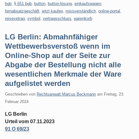
bgb
,
§ 651 bgb
,
button
,
button-lösung
,
einkaufswagen
,
fernabsatzgeschäft
,
jetzt kaufen
,
missverständlich
,
online-portal
,
reisevetrag
,
symbol
,
vertragsschluss
,
warenkorb
LG Berlin: Abmahnfähiger
Wettbewerbsverstoß wenn im
Online-Shop auf der Seite zur
Abgabe der Bestellung nicht alle
wesentlichen Merkmale der Ware
aufgelistet werden
Geschrieben von
Rechtsanwalt Marcus Beckmann
am
Freitag, 23.
Februar 2024
LG Berlin
Urteil vom 07.11.2023
91 O 69/23