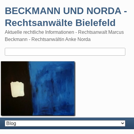
Skip
BECKMANN UND NORDA -
to
content
Rechtsanwälte Bielefeld
Aktuelle rechtliche Informationen - Rechtsanwalt Marcus
Beckmann - Rechtsanwältin Anke Norda