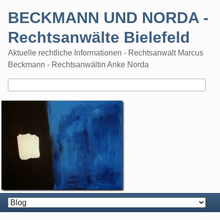
Skip
BECKMANN UND NORDA -
to
content
Rechtsanwälte Bielefeld
Aktuelle rechtliche Informationen - Rechtsanwalt Marcus
Beckmann - Rechtsanwältin Anke Norda