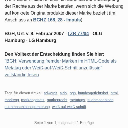
der Rechte aus der Marke berufen, wenn sich die Werbung
auf konkrete Originalprodukte dieser Marke bezieht (im
Anschluss an
BGHZ 168, 28 - Impuls
)
BGH, Urt. v. 8. Februar 2007 -
I ZR 77/04
- OLG
Hamburg - LG Hamburg
Den Volltext der Entscheidung finden Sie hier:
"BGH: Verwendung fremder Marken im HTML-Code als
Metatag oder Weiß-auf-Weiß-Schrift unzulässig"
vollständig lesen
Tags für diesen Artikel:
adwords
,
aidol
,
bgh
,
bundesgerichtshof
,
html
,
markeng
,
markengesetz
,
markenrecht
,
metatags
,
suchmaschinen
,
suchmaschinenoptimierung
,
weiß-auf-weiß-schrift
Pagination
Seite 1 von 1, insgesamt 1 Einträge