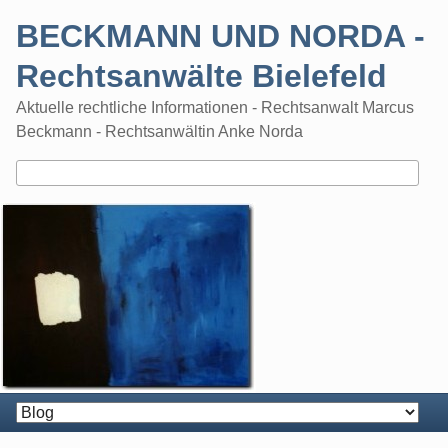
Skip
BECKMANN UND NORDA -
to
content
Rechtsanwälte Bielefeld
Aktuelle rechtliche Informationen - Rechtsanwalt Marcus
Beckmann - Rechtsanwältin Anke Norda