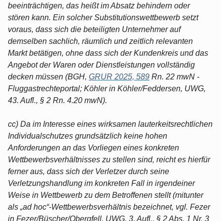
beeinträchtigen, das heißt im Absatz behindern oder
stören kann. Ein solcher Substitutionswettbewerb setzt
voraus, dass sich die beteiligten Unternehmer auf
demselben sachlich, räumlich und zeitlich relevanten
Markt betätigen, ohne dass sich der Kundenkreis und das
Angebot der Waren oder Dienstleistungen vollständig
decken müssen (BGH,
GRUR 2025, 589
Rn. 22 mwN -
Fluggastrechteportal; Köhler in Köhler/Feddersen, UWG,
43. Aufl., § 2 Rn. 4.20 mwN).
cc) Da im Interesse eines wirksamen lauterkeitsrechtlichen
Individualschutzes grundsätzlich keine hohen
Anforderungen an das Vorliegen eines konkreten
Wettbewerbsverhältnisses zu stellen sind, reicht es hierfür
ferner aus, dass sich der Verletzer durch seine
Verletzungshandlung im konkreten Fall in irgendeiner
Weise in Wettbewerb zu dem Betroffenen stellt (mitunter
als „ad hoc“-Wettbewerbsverhältnis bezeichnet, vgl. Fezer
in Fezer/Büscher/Obergfell, UWG, 3. Aufl., § 2 Abs. 1 Nr. 3