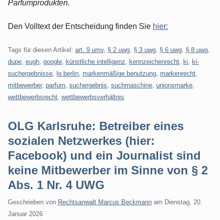
Parfumprodukten.
Den Volltext der Entscheidung finden Sie
hier:
Tags für diesen Artikel:
art. 9 umv
,
§ 2 uwg
,
§ 3 uwg
,
§ 6 uwg
,
§ 8 uwg
,
dupe
,
eugh
,
google
,
künstliche intelligenz
,
kennzeichenrecht
,
ki
,
ki-
suchergebnisse
,
lg berlin
,
markenmäßige benutzung
,
markenrecht
,
mitbewerber
,
parfum
,
suchergebnis
,
suchmaschine
,
unionsmarke
,
wettbewerbsrecht
,
wettbewerbsverhältnis
OLG Karlsruhe: Betreiber eines
sozialen Netzwerkes (hier:
Facebook) und ein Journalist sind
keine Mitbewerber im Sinne von § 2
Abs. 1 Nr. 4 UWG
Geschrieben von
Rechtsanwalt Marcus Beckmann
am
Dienstag, 20.
Januar 2026