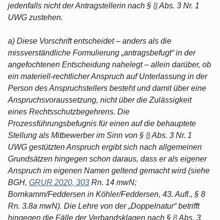
jedenfalls nicht der Antragstellerin nach §
8
Abs. 3 Nr. 1
UWG zustehen.
a) Diese Vorschrift entscheidet – anders als die
missverständliche Formulierung „antragsbefugt“ in der
angefochtenen Entscheidung nahelegt – allein darüber, ob
ein materiell-rechtlicher Anspruch auf Unterlassung in der
Person des Anspruchstellers besteht und damit über eine
Anspruchsvoraussetzung, nicht über die Zulässigkeit
eines Rechtsschutzbegehrens. Die
Prozessführungsbefugnis für einen auf die behauptete
Stellung als Mitbewerber im Sinn von §
8
Abs. 3 Nr. 1
UWG gestützten Anspruch ergibt sich nach allgemeinen
Grundsätzen hingegen schon daraus, dass er als eigener
Anspruch im eigenen Namen geltend gemacht wird (siehe
BGH,
GRUR 2020, 303
Rn. 14 mwN;
Bornkamm/Feddersen in Köhler/Feddersen, 43. Aufl., § 8
Rn. 3.8a mwN). Die Lehre von der „Doppelnatur“ betrifft
hingegen die Fälle der Verbandsklagen nach §
8
Abs. 3