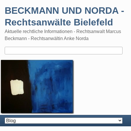
Skip
BECKMANN UND NORDA -
to
content
Rechtsanwälte Bielefeld
Aktuelle rechtliche Informationen - Rechtsanwalt Marcus
Beckmann - Rechtsanwältin Anke Norda