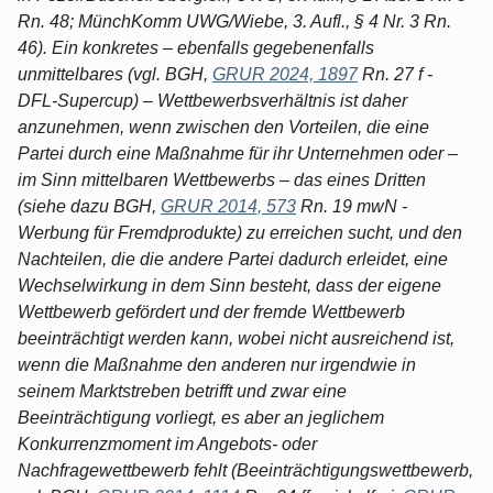
Rn. 48; MünchKomm UWG/Wiebe, 3. Aufl., § 4 Nr. 3 Rn.
46). Ein konkretes – ebenfalls gegebenenfalls
unmittelbares (vgl. BGH,
GRUR 2024, 1897
Rn. 27 f -
DFL-Supercup) – Wettbewerbsverhältnis ist daher
anzunehmen, wenn zwischen den Vorteilen, die eine
Partei durch eine Maßnahme für ihr Unternehmen oder –
im Sinn mittelbaren Wettbewerbs – das eines Dritten
(siehe dazu BGH,
GRUR 2014, 573
Rn. 19 mwN -
Werbung für Fremdprodukte) zu erreichen sucht, und den
Nachteilen, die die andere Partei dadurch erleidet, eine
Wechselwirkung in dem Sinn besteht, dass der eigene
Wettbewerb gefördert und der fremde Wettbewerb
beeinträchtigt werden kann, wobei nicht ausreichend ist,
wenn die Maßnahme den anderen nur irgendwie in
seinem Marktstreben betrifft und zwar eine
Beeinträchtigung vorliegt, es aber an jeglichem
Konkurrenzmoment im Angebots- oder
Nachfragewettbewerb fehlt (Beeinträchtigungswettbewerb,