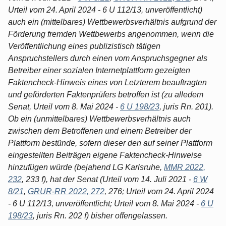
Urteil vom 24. April 2024 - 6 U 112/13, unveröffentlicht)
auch ein (mittelbares) Wettbewerbsverhältnis aufgrund der
Förderung fremden Wettbewerbs angenommen, wenn die
Veröffentlichung eines publizistisch tätigen
Anspruchstellers durch einen vom Anspruchsgegner als
Betreiber einer sozialen Internetplattform gezeigten
Faktencheck-Hinweis eines von Letzterem beauftragten
und geförderten Faktenprüfers betroffen ist (zu alledem
Senat, Urteil vom 8. Mai 2024 -
6 U 198/23
, juris Rn. 201).
Ob ein (unmittelbares) Wettbewerbsverhältnis auch
zwischen dem Betroffenen und einem Betreiber der
Plattform bestünde, sofern dieser den auf seiner Plattform
eingestellten Beiträgen eigene Faktencheck-Hinweise
hinzufügen würde (bejahend LG Karlsruhe,
MMR 2022,
232
, 233 f), hat der Senat (Urteil vom 14. Juli 2021 -
6 W
8/21
,
GRUR-RR 2022, 272
, 276; Urteil vom 24. April 2024
- 6 U 112/13, unveröffentlicht; Urteil vom 8. Mai 2024 -
6 U
198/23
, juris Rn. 202 f) bisher offengelassen.