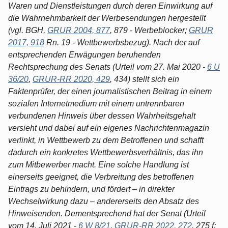
Waren und Dienstleistungen durch deren Einwirkung auf
die Wahrnehmbarkeit der Werbesendungen hergestellt
(vgl. BGH,
GRUR 2004, 877
, 879 - Werbeblocker;
GRUR
2017, 918
Rn. 19 - Wettbewerbsbezug). Nach der auf
entsprechenden Erwägungen beruhenden
Rechtsprechung des Senats (Urteil vom 27. Mai 2020 -
6 U
36/20
,
GRUR-RR 2020, 429
, 434) stellt sich ein
Faktenprüfer, der einen journalistischen Beitrag in einem
sozialen Internetmedium mit einem untrennbaren
verbundenen Hinweis über dessen Wahrheitsgehalt
versieht und dabei auf ein eigenes Nachrichtenmagazin
verlinkt, in Wettbewerb zu dem Betroffenen und schafft
dadurch ein konkretes Wettbewerbsverhältnis, das ihn
zum Mitbewerber macht. Eine solche Handlung ist
einerseits geeignet, die Verbreitung des betroffenen
Eintrags zu behindern, und fördert – in direkter
Wechselwirkung dazu – andererseits den Absatz des
Hinweisenden. Dementsprechend hat der Senat (Urteil
vom 14. Juli 2021 -
6 W 8/21
,
GRUR-RR 2022, 272
, 275 f;