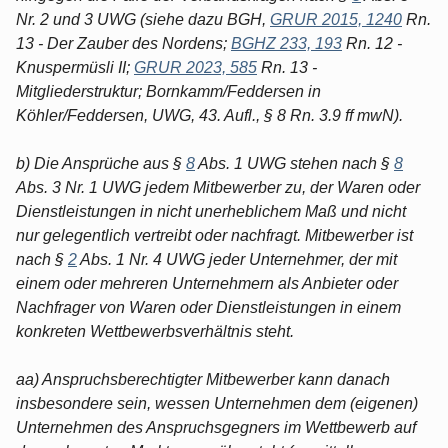
Nr. 2 und 3 UWG (siehe dazu BGH,
GRUR 2015, 1240
Rn.
13 - Der Zauber des Nordens;
BGHZ 233, 193
Rn. 12 -
Knuspermüsli II;
GRUR 2023, 585
Rn. 13 -
Mitgliederstruktur; Bornkamm/Feddersen in
Köhler/Feddersen, UWG, 43. Aufl., § 8 Rn. 3.9 ff mwN).
b) Die Ansprüche aus §
8
Abs. 1 UWG stehen nach §
8
Abs. 3 Nr. 1 UWG jedem Mitbewerber zu, der Waren oder
Dienstleistungen in nicht unerheblichem Maß und nicht
nur gelegentlich vertreibt oder nachfragt. Mitbewerber ist
nach §
2
Abs. 1 Nr. 4 UWG jeder Unternehmer, der mit
einem oder mehreren Unternehmern als Anbieter oder
Nachfrager von Waren oder Dienstleistungen in einem
konkreten Wettbewerbsverhältnis steht.
aa) Anspruchsberechtigter Mitbewerber kann danach
insbesondere sein, wessen Unternehmen dem (eigenen)
Unternehmen des Anspruchsgegners im Wettbewerb auf