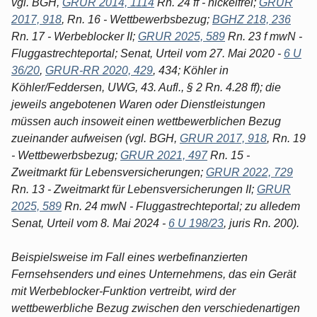
vgl. BGH,
GRUR 2014, 1114
Rn. 24 ff - nickelfrei;
GRUR
2017, 918
, Rn. 16 - Wettbewerbsbezug;
BGHZ 218, 236
Rn. 17 - Werbeblocker II;
GRUR 2025, 589
Rn. 23 f mwN -
Fluggastrechteportal; Senat, Urteil vom 27. Mai 2020 -
6 U
36/20
,
GRUR-RR 2020, 429
, 434; Köhler in
Köhler/Feddersen, UWG, 43. Aufl., § 2 Rn. 4.28 ff); die
jeweils angebotenen Waren oder Dienstleistungen
müssen auch insoweit einen wettbewerblichen Bezug
zueinander aufweisen (vgl. BGH,
GRUR 2017, 918
, Rn. 19
- Wettbewerbsbezug;
GRUR 2021, 497
Rn. 15 -
Zweitmarkt für Lebensversicherungen;
GRUR 2022, 729
Rn. 13 - Zweitmarkt für Lebensversicherungen II;
GRUR
2025, 589
Rn. 24 mwN - Fluggastrechteportal; zu alledem
Senat, Urteil vom 8. Mai 2024 -
6 U 198/23
, juris Rn. 200).
Beispielsweise im Fall eines werbefinanzierten
Fernsehsenders und eines Unternehmens, das ein Gerät
mit Werbeblocker-Funktion vertreibt, wird der
wettbewerbliche Bezug zwischen den verschiedenartigen