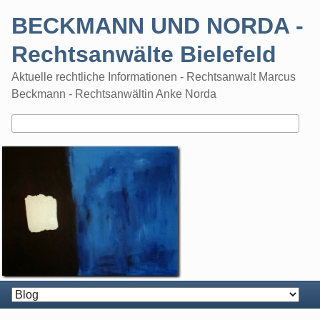
Skip
BECKMANN UND NORDA -
to
content
Rechtsanwälte Bielefeld
Aktuelle rechtliche Informationen - Rechtsanwalt Marcus
Beckmann - Rechtsanwältin Anke Norda