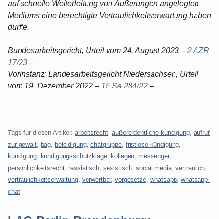
auf schnelle Weiterleitung von Äußerungen angelegten
Mediums eine berechtigte Vertraulichkeitserwartung haben
durfte.
Bundesarbeitsgericht, Urteil vom 24. August 2023 –
2 AZR
17/23
–
Vorinstanz: Landesarbeitsgericht Niedersachsen, Urteil
vom 19. Dezember 2022 –
15 Sa 284/22
–
Tags für diesen Artikel:
arbeitsrecht
,
außerordentliche kündigung
,
aufruf
zur gewalt
,
bag
,
beleidigung
,
chatgruppe
,
fristlose kündigung
,
kündigung
,
kündigungsschutzklage
,
kollegen
,
messenger
,
persönlichkeitsrecht
,
rassistisch
,
sexistisch
,
social media
,
vertraulich
,
vertraulichkeitserwartung
,
verwertbar
,
vorgesetze
,
whatsapp
,
whatsapp-
chat