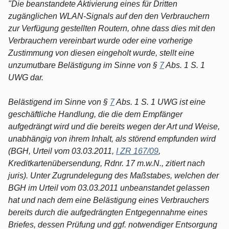
"Die beanstandete Aktivierung eines für Dritten
zugänglichen WLAN-Signals auf den den Verbrauchern
zur Verfügung gestellten Routern, ohne dass dies mit den
Verbrauchern vereinbart wurde oder eine vorherige
Zustimmung von diesen eingeholt wurde, stellt eine
unzumutbare Belästigung im Sinne von §
7
Abs. 1 S. 1
UWG dar.
Belästigend im Sinne von §
7
Abs. 1 S. 1 UWG ist eine
geschäftliche Handlung, die die dem Empfänger
aufgedrängt wird und die bereits wegen der Art und Weise,
unabhängig von ihrem Inhalt, als störend empfunden wird
(BGH, Urteil vom 03.03.2011,
I ZR 167/09
,
Kreditkartenübersendung, Rdnr. 17 m.w.N., zitiert nach
juris). Unter Zugrundelegung des Maßstabes, welchen der
BGH im Urteil vom 03.03.2011 unbeanstandet gelassen
hat und nach dem eine Belästigung eines Verbrauchers
bereits durch die aufgedrängten Entgegennahme eines
Briefes, dessen Prüfung und ggf. notwendiger Entsorgung