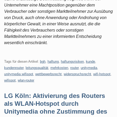
Unternehmer eine Machtposition gegenüber dem
Verbraucher oder sonstigen Marktteilnehmer zur Ausübung
von Druck, auch ohne Anwendung oder Androhung von
körperlicher Gewalt, in einer Weise ausnutzt, die die
Fähigkeit des Verbrauchers oder sonstigen
Marktteilnehmers zu einer informierten Entscheidung
wesentlich einschränkt.
Tags für diesen Artikel:
bgh
,
haftung
,
haftungsrisiken
,
kunde
,
kundenrouter
,
leitungsqualität
,
mehrkosten
,
router
,
unitymedia
,
unitymedia wifispot
,
wettbewerbsrecht
,
widerspruchsrecht
,
wifi-hotspot
,
wifispot
,
wlan-router
LG Köln: Aktivierung des Routers
als WLAN-Hotspot durch
Unitymedia ohne Zustimmung des