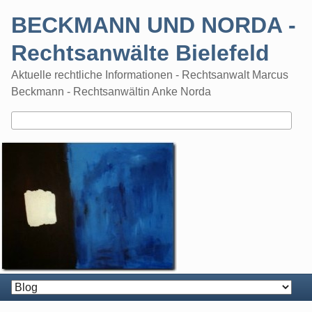
Skip
BECKMANN UND NORDA -
to
content
Rechtsanwälte Bielefeld
Aktuelle rechtliche Informationen - Rechtsanwalt Marcus
Beckmann - Rechtsanwältin Anke Norda