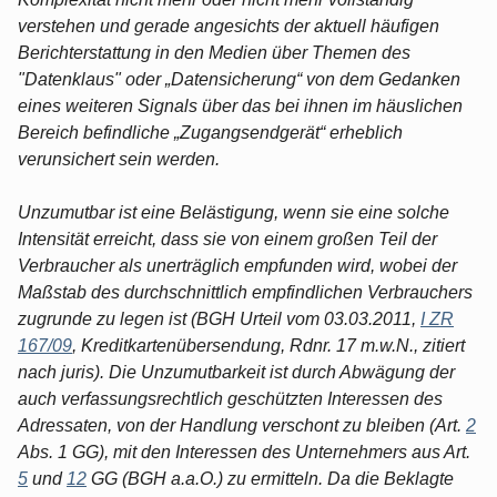
verstehen und gerade angesichts der aktuell häufigen
Berichterstattung in den Medien über Themen des
"Datenklaus" oder „Datensicherung“ von dem Gedanken
eines weiteren Signals über das bei ihnen im häuslichen
Bereich befindliche „Zugangsendgerät“ erheblich
verunsichert sein werden.
Unzumutbar ist eine Belästigung, wenn sie eine solche
Intensität erreicht, dass sie von einem großen Teil der
Verbraucher als unerträglich empfunden wird, wobei der
Maßstab des durchschnittlich empfindlichen Verbrauchers
zugrunde zu legen ist (BGH Urteil vom 03.03.2011,
I ZR
167/09
, Kreditkartenübersendung, Rdnr. 17 m.w.N., zitiert
nach juris). Die Unzumutbarkeit ist durch Abwägung der
auch verfassungsrechtlich geschützten Interessen des
Adressaten, von der Handlung verschont zu bleiben (Art.
2
Abs. 1 GG), mit den Interessen des Unternehmers aus Art.
5
und
12
GG (BGH a.a.O.) zu ermitteln. Da die Beklagte