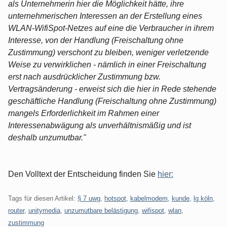
als Unternehmerin hier die Möglichkeit hätte, ihre
unternehmerischen Interessen an der Erstellung eines
WLAN-WifiSpot-Netzes auf eine die Verbraucher in ihrem
Interesse, von der Handlung (Freischaltung ohne
Zustimmung) verschont zu bleiben, weniger verletzende
Weise zu verwirklichen - nämlich in einer Freischaltung
erst nach ausdrücklicher Zustimmung bzw.
Vertragsänderung - erweist sich die hier in Rede stehende
geschäftliche Handlung (Freischaltung ohne Zustimmung)
mangels Erforderlichkeit im Rahmen einer
Interessenabwägung als unverhältnismäßig und ist
deshalb unzumutbar."
Den Volltext der Entscheidung finden Sie
hier:
Tags für diesen Artikel:
§ 7 uwg
,
hotspot
,
kabelmodem
,
kunde
,
lg köln
,
router
,
unitymedia
,
unzumutbare belästigung
,
wifispot
,
wlan
,
zustimmung