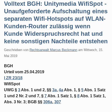
Volltext BGH: Unitymedia WifiSpot -
Unaufgeforderte Aufschaltung eines
separaten Wifi-Hotspots auf WLAN-
Kunden-Router zulässig wenn
Kunde Widerspruchsrecht hat und
keine sonstigen Nachteile entstehen
Geschrieben von
Rechtsanwalt Marcus Beckmann
am
Mittwoch, 15.
Mai 2019
BGH
Urteil vom 25.04.2019
I ZR 23/18
WifiSpot
UWG §
3
Abs. 1 und 2, §§
3a
,
4a
Abs. 1, §
5
Abs. 1 Satz
1 und 2 Nr. 2 und 7, §
7
Abs. 1 Satz 1, §
8
Abs. 1 Satz 1,
Abs. 3 Nr. 3; BGB §§
306a
,
307