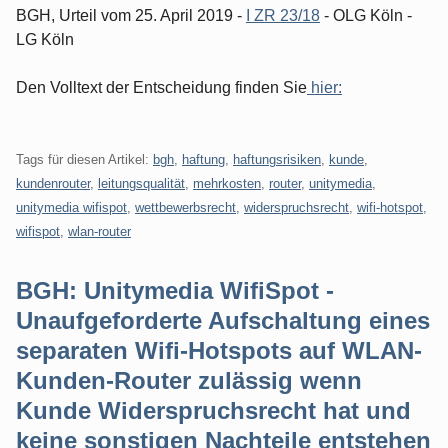
BGH, Urteil vom 25. April 2019 -
I ZR 23/18
- OLG Köln -
LG Köln
Den Volltext der Entscheidung finden Sie
hier:
Tags für diesen Artikel:
bgh
,
haftung
,
haftungsrisiken
,
kunde
,
kundenrouter
,
leitungsqualität
,
mehrkosten
,
router
,
unitymedia
,
unitymedia wifispot
,
wettbewerbsrecht
,
widerspruchsrecht
,
wifi-hotspot
,
wifispot
,
wlan-router
BGH: Unitymedia WifiSpot -
Unaufgeforderte Aufschaltung eines
separaten Wifi-Hotspots auf WLAN-
Kunden-Router zulässig wenn
Kunde Widerspruchsrecht hat und
keine sonstigen Nachteile entstehen