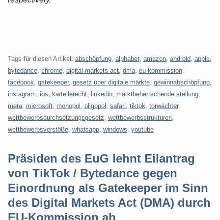
Tags für diesen Artikel:
abschöpfung
,
alphabet
,
amazon
,
android
,
apple
,
bytedance
,
chrome
,
digital markets act
,
dma
,
eu-kommission
,
facebook
,
gatekeeper
,
gesetz über digitale märkte
,
gewinnabschöpfung
,
instagram
,
ios
,
kartellerecht
,
linkedin
,
marktbeherrschende stellung
,
meta
,
microsoft
,
monopol
,
oligopol
,
safari
,
tiktok
,
torwächter
,
wettbewerbsdurchsetzungsgesetz
,
wettbewerbsstrukturen
,
wettbewerbsverstöße
,
whatsapp
,
windows
,
youtube
Präsiden des EuG lehnt Eilantrag
von TikTok / Bytedance gegen
Einordnung als Gatekeeper im Sinn
des Digital Markets Act (DMA) durch
EU-Kommission ab