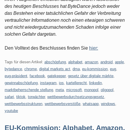
des heutigen Beschlusses hat ByteDance jedoch weder
das Bestehen einer tatsächlichen Gefahr der Verbreitung
vertraulicher Informationen noch einen etwaigen schweren
und nicht wiedergutzumachenden Schaden infolge einer
solchen Gefahr dargetan.
Den Volltext des Beschlusses finden Sie
hier:
Tags für diesen Artikel:
abschöpfung
,
alphabet
,
amazon
,
android
,
apple
,
bytedance
,
chrome
,
digital markets act
,
dma
,
eu-kommission
,
eug
,
eug-präsident
,
facebook
,
gatekeeper
,
gesetz über digitale märkte
,
gewinnabschöpfung
,
instagram
,
ios
,
kartellerecht
,
linkedin
,
marktbeherrschende stellung
,
meta
,
microsoft
,
monopol
,
oligopol
,
safari
,
tiktok
,
torwächter
,
wettbewerbsdurchsetzungsgesetz
,
wettbewerbsstrukturen
,
wettbewerbsverstöße
,
whatsapp
,
windows
,
youtube
EU-Kommission: Alphabet, Amazon,