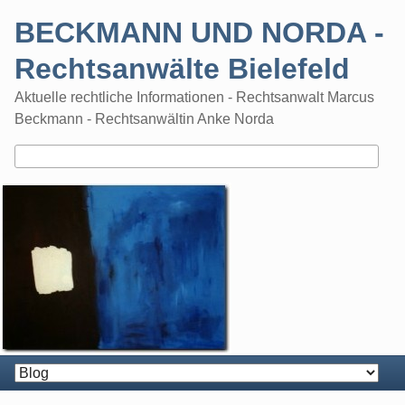
Skip
BECKMANN UND NORDA -
to
content
Rechtsanwälte Bielefeld
Aktuelle rechtliche Informationen - Rechtsanwalt Marcus
Beckmann - Rechtsanwältin Anke Norda