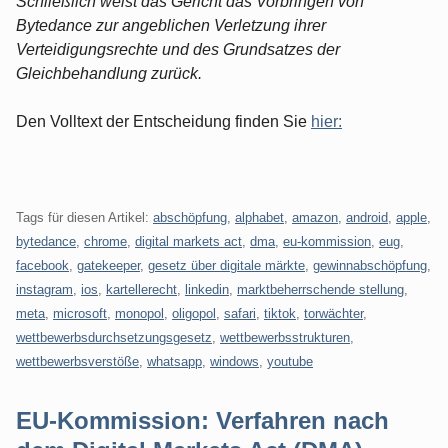
Schließlich weist das Gericht das Vorbringen von
Bytedance zur angeblichen Verletzung ihrer
Verteidigungsrechte und des Grundsatzes der
Gleichbehandlung zurück.
Den Volltext der Entscheidung finden Sie
hier:
Tags für diesen Artikel:
abschöpfung
,
alphabet
,
amazon
,
android
,
apple
,
bytedance
,
chrome
,
digital markets act
,
dma
,
eu-kommission
,
eug
,
facebook
,
gatekeeper
,
gesetz über digitale märkte
,
gewinnabschöpfung
,
instagram
,
ios
,
kartellerecht
,
linkedin
,
marktbeherrschende stellung
,
meta
,
microsoft
,
monopol
,
oligopol
,
safari
,
tiktok
,
torwächter
,
wettbewerbsdurchsetzungsgesetz
,
wettbewerbsstrukturen
,
wettbewerbsverstöße
,
whatsapp
,
windows
,
youtube
EU-Kommission: Verfahren nach