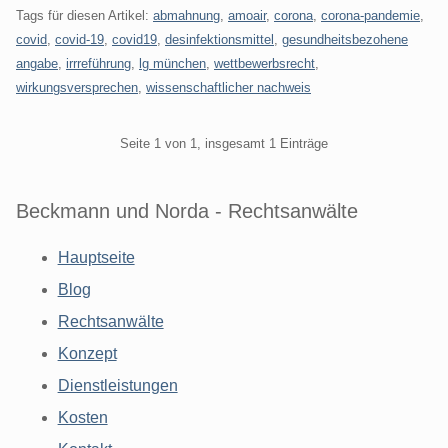
Tags für diesen Artikel:
abmahnung
,
amoair
,
corona
,
corona-pandemie
,
covid
,
covid-19
,
covid19
,
desinfektionsmittel
,
gesundheitsbezohene
angabe
,
irrreführung
,
lg münchen
,
wettbewerbsrecht
,
wirkungsversprechen
,
wissenschaftlicher nachweis
Pagination
Seite 1 von 1, insgesamt 1 Einträge
Beckmann und Norda - Rechtsanwälte
Hauptseite
Blog
Rechtsanwälte
Konzept
Dienstleistungen
Kosten