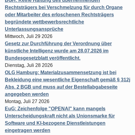
BGH: Keine Haftung des übernehmenden
Rechtsträgers bei Verschmelzung für durch Organe
oder Mitarbeiter des erloschenen Rechtsträgers
begründete wettbewerbsrechtliche
Unterlassungsansprüche
Mittwoch, Juli 29 2026
Gesetz zur Durchführung der Verordnung über
künstliche Intelligenz wurde am 28.07.2026 im
Bundesgesetzblatt veröffentlicht.
Dienstag, Juli 28 2026
OLG Hamburg: Materialzusammensetzung ist bei
Bekleidung eine wesentliche Eigenschaft gemäß § 312j
Abs. 2 BGB und muss auf der Bestellabgabeseite
angegeben werden
Montag, Juli 27 2026
EuG: Zeichenfolge "OPENAI" kann mangels
Unterscheidungskraft nicht als Unionsmarke für
Software und KI-bezogene Dienstleistungen
eingetragen werden