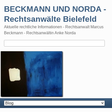
Skip
BECKMANN UND NORDA -
to
content
Rechtsanwälte Bielefeld
Aktuelle rechtliche Informationen - Rechtsanwalt Marcus
Beckmann - Rechtsanwältin Anke Norda