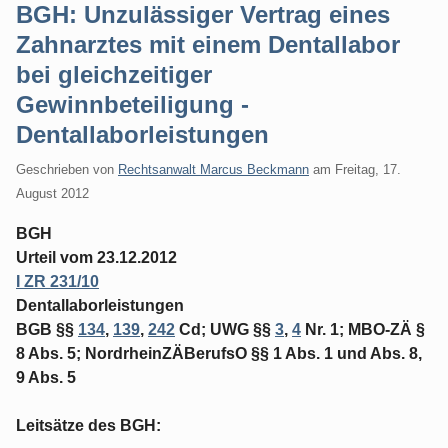
BGH: Unzulässiger Vertrag eines
Zahnarztes mit einem Dentallabor
bei gleichzeitiger
Gewinnbeteiligung -
Dentallaborleistungen
Geschrieben von
Rechtsanwalt Marcus Beckmann
am
Freitag, 17.
August 2012
BGH
Urteil vom 23.12.2012
I ZR 231/10
Dentallaborleistungen
BGB §§
134
,
139
,
242
Cd; UWG §§
3
,
4
Nr. 1; MBO-ZÄ §
8 Abs. 5; NordrheinZÄBerufsO §§ 1 Abs. 1 und Abs. 8,
9 Abs. 5
Leitsätze des BGH: