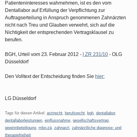
Patienteninteresses wahrnehmen, ist es den vom
Dentallabor auf Erfüllung der Verpflichtung zur
Auftragserteilung in Anspruch genommenen Zahnärzten
nicht nach Treu und Glauben verwehrt, sich auf die
Nichtigkeit der entsprechenden Vertragsklausel zu
berufen.
BGH, Urteil vom 23. Februar 2012 -
I ZR 231/10
- OLG
Düsseldorf
Den Volltext der Entscheidung finden Sie
hier:
LG Düsseldorf
Tags für diesen Artikel:
arztrecht
,
berufsrecht
,
bgh
,
dentallabor
,
dentallaborleistungen
,
einflussnahme
,
gesellschaftsvertrag
,
gewinnbeteiligung
,
mbo-zä
,
zahnarzt
,
zahnärztliche diagnose- und
therapiefreiheit