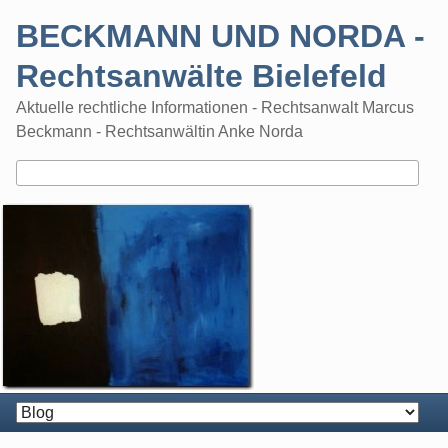
Skip
BECKMANN UND NORDA -
to
content
Rechtsanwälte Bielefeld
Aktuelle rechtliche Informationen - Rechtsanwalt Marcus
Beckmann - Rechtsanwältin Anke Norda