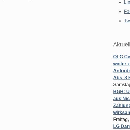
Li
Fa
Twi
Aktuel
OLG Cel
weiter 
Anforde
Abs. 3
Samstag
BGH: U
aus Nic
Zahlun
wirksa
Freitag
LG Darm