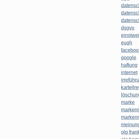
datensc
datensc
datensc
dsgvo
einstwe
eugh
faceboo
google
haftung
internet
irreführ
kartellr
löschun
marke
markenr
markenr
meinung
olg frank