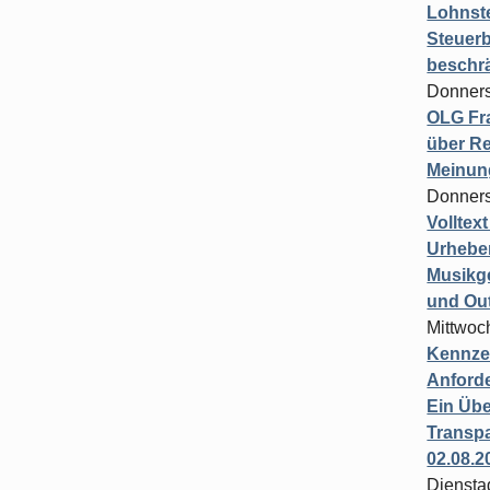
Lohnste
Steuerb
beschr
Donners
OLG Fra
über Re
Meinun
Donners
Volltex
Urheber
Musikg
und Ou
Mittwoc
Kennzei
Anford
Ein Übe
Transpa
02.08.2
Diensta