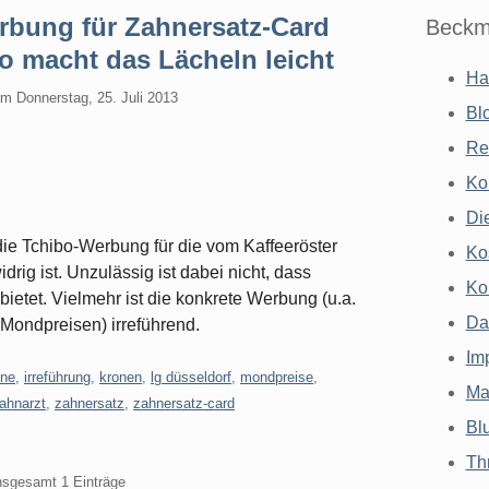
rbung für Zahnersatz-Card
Beckm
o macht das Lächeln leicht
Ha
am
Donnerstag, 25. Juli 2013
Bl
Re
Ko
Di
ie Tchibo-Werbung für die vom Kaffeeröster
Ko
ig ist. Unzulässig ist dabei nicht, dass
Ko
ietet. Vielmehr ist die konkrete Werbung (u.a.
Da
 Mondpreisen) irreführend.
Im
hne
,
irreführung
,
kronen
,
lg düsseldorf
,
mondpreise
,
Ma
ahnarzt
,
zahnersatz
,
zahnersatz-card
Bl
Th
insgesamt 1 Einträge