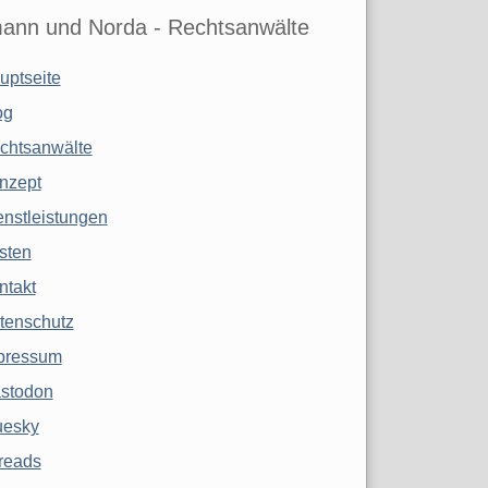
ann und Norda - Rechtsanwälte
uptseite
og
chtsanwälte
nzept
enstleistungen
sten
ntakt
tenschutz
pressum
stodon
uesky
reads