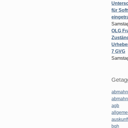
Untersc
für Sof
einget
Samstag
OLG Fra
Zuständ
Urheber
7 GVG
Samstag
Getagg
abmahn
abmahn
agb
allgeme
auskunf
bgh