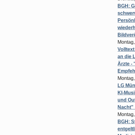
BGH: G
schwer
Persönl
wiederh
Bildver
Montag,
Volltex
an die L
Ärzte 
Empfeh
Montag,
LG Münc
KI-Mus
und Out
Nacht"
Montag,
BGH: St
entgelt