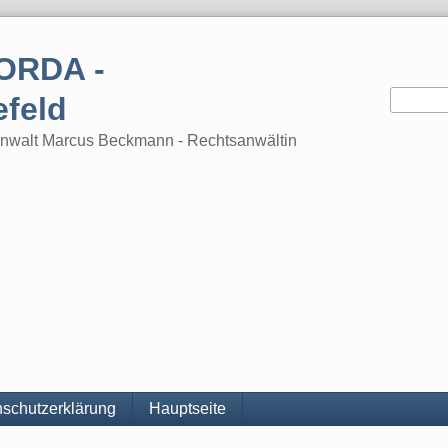
ORDA -
efeld
tsanwalt Marcus Beckmann - Rechtsanwältin
schutzerklärung
Hauptseite