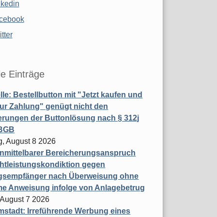
nkedin
cebook
tter
le Einträge
le: Bestellbutton mit "Jetzt kaufen und
zur Zahlung" genügt nicht den
rungen der Buttonlösung nach § 312j
 BGB
, August 8 2026
nmittelbarer Bereicherungsanspruch
htleistungskondiktion gegen
gsempfänger nach Überweisung ohne
me Anweisung infolge von Anlagebetrug
, August 7 2026
stadt: Irreführende Werbung eines