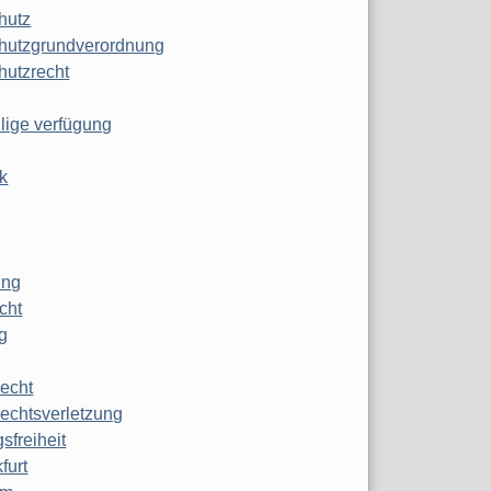
hutz
hutzgrundverordnung
hutzrecht
ilige verfügung
k
ung
echt
g
echt
echtsverletzung
sfreiheit
furt