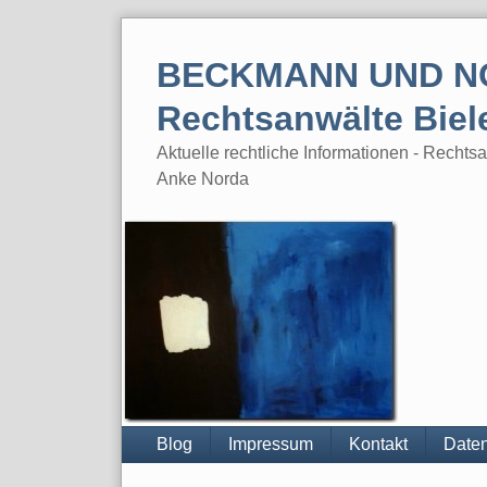
Skip
to
BECKMANN UND N
content
Rechtsanwälte Biel
Aktuelle rechtliche Informationen - Rech
Anke Norda
Blog
Impressum
Kontakt
Daten