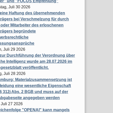
ner" und "FOCUS Empfehlung"
tag, Juli 30 2026
eine Haftung des übernehmenden
rägers bei Verschmelzung für durch
oder Mitarbeiter des erloschenen
trägers begründete
erbsrechtliche
assungsansprüche
, Juli 29 2026
 zur Durchführung der Verordnung über
che Intelligenz wurde am 28.07.2026 im
esetzblatt veröffentlicht.
g, Juli 28 2026
mburg: Materialzusammensetzung ist
leidung eine wesentliche Eigenschaft
 312j Abs. 2 BGB und muss auf der
labgabeseite angegeben werden
 Juli 27 2026
eichenfolge "OPENAI" kann mangels