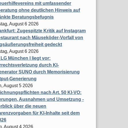
uerhilfevereins mit umfassender
eratung ohne deutlichen Hinweis auf
änkte Beratungsbefugnis
tag, August 6 2026
nkfurt: Zugespitzte Kritik auf Instagram
staurant nach Mäuseköder-Vorfall von
gsäußerungsfreiheit gedeckt
tag, August 6 2026
t LG München I liegt vor:
rechtsverletzung durch KI-
enerator SUNO durch Memorisierung
tput-Generierung
h, August 5 2026
chnungspflichten nach Art. 50 KI-VO:
erungen, Ausnahmen und Umsetzung -
rblick über die neuen
renzvorgaben für KI-Inhalte seit dem
026
g, August 4 2026