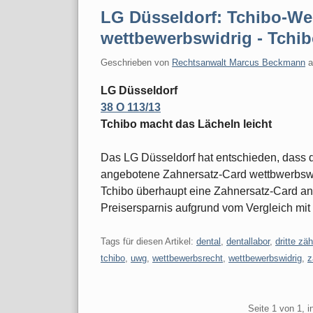
LG Düsseldorf: Tchibo-We
wettbewerbswidrig - Tchib
Geschrieben von
Rechtsanwalt Marcus Beckmann
LG Düsseldorf
38 O 113/13
Tchibo macht das Lächeln leicht
Das LG Düsseldorf hat entschieden, dass d
angebotene Zahnersatz-Card wettbwerbswidr
Tchibo überhaupt eine Zahnersatz-Card anb
Preisersparnis aufgrund vom Vergleich mit
Tags für diesen Artikel:
dental
,
dentallabor
,
dritte zä
tchibo
,
uwg
,
wettbewerbsrecht
,
wettbewerbswidrig
,
z
Pagination
Seite 1 von 1, 