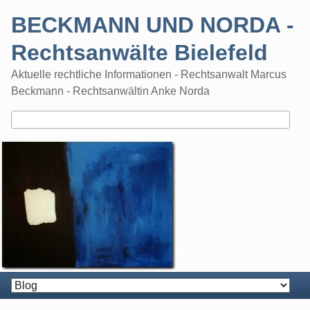
Skip
BECKMANN UND NORDA -
to
content
Rechtsanwälte Bielefeld
Aktuelle rechtliche Informationen - Rechtsanwalt Marcus
Beckmann - Rechtsanwältin Anke Norda