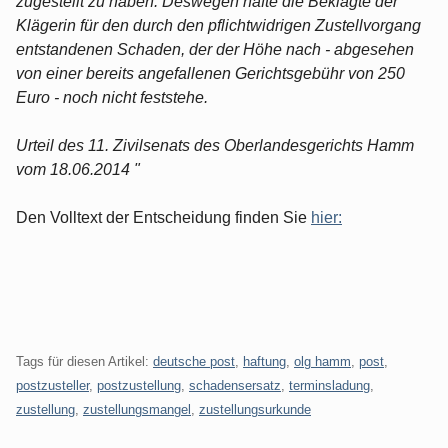
zugestellt zu haben. Deswegen hafte die Beklagte der
Klägerin für den durch den pflichtwidrigen Zustellvorgang
entstandenen Schaden, der der Höhe nach - abgesehen
von einer bereits angefallenen Gerichtsgebühr von 250
Euro - noch nicht feststehe.
Urteil des 11. Zivilsenats des Oberlandesgerichts Hamm
vom 18.06.2014 "
Den Volltext der Entscheidung finden Sie
hier:
Tags für diesen Artikel:
deutsche post
,
haftung
,
olg hamm
,
post
,
postzusteller
,
postzustellung
,
schadensersatz
,
terminsladung
,
zustellung
,
zustellungsmangel
,
zustellungsurkunde