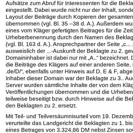
Aufsätze zum Abruf für Interessenten für die Bekla
eingestellt. Dabei wurde nicht nur der Inhalt, son
Layout der Beiträge durch Kopieren der gesamten
übernommen (vgl. Bl. 35 –38 d. A.). Außerdem wur
eines vom Kläger gefertigten Beitrages für die Zeits
Urheberbenennung durch den Namen des Beklagte
(vgl. Bl. 163 d. A.). Ansprechpartner der Seite „c... .
ausweislich der ...-Auskunft der Beklagte zu 2. g
Domaininhaber ist dabei nur mit „A..“ bezeichnet
die Beiträge des Klägers auf einer anderen Seite, 
.de/D/“, ebenfalls unter Hinweis auf D, E & F, abg
Inhaber dieser Domain war der Beklagte zu 3.. A
Server wurden sämtliche Inhalte der von dem Kläg
Veröffentlichungen übernommen und die Urhebe
teilweise beseitigt bzw. durch Hinweise auf die Be
den Beklagten zu 2. ersetzt.
Mit Teil- und Teilversäumnisurteil vom 19. Dezem
verurteilte das Landgericht die Beklagten zu 1. bi
eines Betrages von 3.324,86 DM nebst Zinsen so