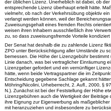
der üblichen Lizenz. Unerheblich ist dabei, ob der
entsprechende Lizenz überhaupt erteilt hätte. Maß
vielmehr, ob nach der Verkehrsübung objektiv ein 
verlangt werden können, weil der Bereicherungsa
Zuweisungsgehalt eines fremden Rechts orientier
weisen ihren Inhabern ausschließlich ihre Verwe
zu, so dass zuweisungsfremde Vorteile kondizier
Der Senat hat deshalb die zu zahlende Lizenz fik
ZPO unter Berücksichtigung aller Umstände zu s
bemessen. Die Höhe der Lizenzgebühr bestimmt si
Linie danach, was bei vertraglicher Einräumung ei
Lizenzgeber gefordert und ein vernünftiger Lizen
hätte, wenn beide Vertragspartner die im Zeitpunk
Entscheidung gegebene Sachlage gekannt hätten 
Möhring/Nicolini, Urheberrecht, 2. Aufl., 2000, § 9
N.). Zunächst ist bei der Feststellung der Höhe et
Lizenzgebühren auch die Wertigkeit der Beiträge
ihre Eignung zur Eigenwerbung als maßgeblicher
mit heranzuziehen und insbesondere zu berücksic