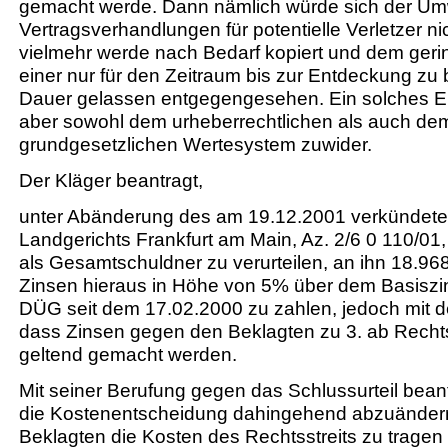
gemacht werde. Dann nämlich würde sich der U
Vertragsverhandlungen für potentielle Verletzer n
vielmehr werde nach Bedarf kopiert und dem geri
einer nur für den Zeitraum bis zur Entdeckung z
Dauer gelassen entgegengesehen. Ein solches Er
aber sowohl dem urheberrechtlichen als auch de
grundgesetzlichen Wertesystem zuwider.
Der Kläger beantragt,
unter Abänderung des am 19.12.2001 verkündeten
Landgerichts Frankfurt am Main, Az. 2/6 0 110/01,
als Gesamtschuldner zu verurteilen, an ihn 18.9
Zinsen hieraus in Höhe von 5% über dem Basiszi
DÜG seit dem 17.02.2000 zu zahlen, jedoch mit 
dass Zinsen gegen den Beklagten zu 3. ab Recht
geltend gemacht werden.
Mit seiner Berufung gegen das Schlussurteil beant
die Kostenentscheidung dahingehend abzuändern
Beklagten die Kosten des Rechtsstreits zu tragen