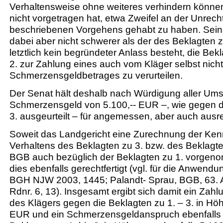
Verhaltensweise ohne weiteres verhindern können
nicht vorgetragen hat, etwa Zweifel an der Unrec
beschriebenen Vorgehens gehabt zu haben. Sein 
dabei aber nicht schwerer als der des Beklagten z
letztlich kein begründeter Anlass besteht, die Bek
2. zur Zahlung eines auch vom Kläger selbst ni
Schmerzensgeldbetrages zu verurteilen.
Der Senat hält deshalb nach Würdigung aller Ums
Schmerzensgeld von 5.100,-- EUR –, wie gegen 
3. ausgeurteilt – für angemessen, aber auch ausr
Soweit das Landgericht eine Zurechnung der Ken
Verhaltens des Beklagten zu 3. bzw. des Beklagte
BGB auch bezüglich der Beklagten zu 1. vorgeno
dies ebenfalls gerechtfertigt (vgl. für die Anwend
BGH NJW 2003, 1445; Palandt- Sprau, BGB, 63. A
Rdnr. 6, 13). Insgesamt ergibt sich damit ein Za
des Klägers gegen die Beklagten zu 1. – 3. in Höh
EUR und ein Schmerzensgeldanspruch ebenfalls