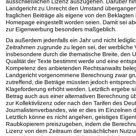
ausschließlichen Lizenz auszugehen. Darüber hi
Landgericht zu Unrecht den Umstand übergangen
fraglichen Beiträge als eigene von den Beklagten i
Homepage eingestellt worden seien. Damit sei abe
zur Eigenwerbung besonders maßgeblich.
Da außerdem jedenfalls ein Jahr und nicht ledigli
Zeitrahmen zugrunde zu legen sei, der werbliche V
insbesondere durch die thematische Breite, den 
Qualität der Texte bestimmt werde und eine ents
Kompetenz des anbietenden Rechtsanwalts beleg
Landgericht vorgenommene Berechnung zwar gru
zutreffend, die Beträge müssten jedoch entsprec
Klageforderung erhöht werden. Letztlich ergebe si
Betrag auch aus einer alternativen Berechnung üb
zur Kollektivlizenz oder nach den Tarifen des De
Journalistenverbandes, wie er dies im Einzelnen d
Letztlich könne es nicht angehen, geistiges Eige
Raubkopierern preiszugeben, indem die Berechnun
Lizenz von dem Zeitraum der tatsächlichen Nutz