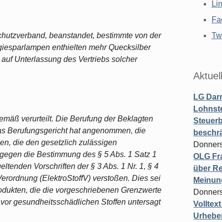
Li
Fa
chutzverband, beanstandet, bestimmte von der
Twi
giesparlampen enthielten mehr Quecksilber
e auf Unterlassung des Vertriebs solcher
Aktuel
LG Darm
Lohnste
emäß verurteilt. Die Berufung der Beklagten
Steuerb
Das Berufungsgericht hat angenommen, die
beschr
n, die den gesetzlich zulässigen
Donners
 gegen die Bestimmung des § 5 Abs. 1 Satz 1
OLG Fra
ltenden Vorschriften der § 3 Abs. 1 Nr. 1, § 4
über Re
Verordnung (ElektroStoffV) verstoßen. Dies sei
Meinun
odukten, die die vorgeschriebenen Grenzwerte
Donners
 vor gesundheitsschädlichen Stoffen untersagt
Volltex
Urheber