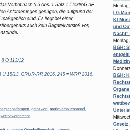
das Verbot nach § 5 Abs. 1 Satz 1 ElektroG aF
Montag,
den Anforderungen genügen, die aufgrund der
LG Münc
V maßgeblich sind. Es liegt bei einer
KI-Mus
lbergehalts auch kein Bagatellverstoß vor,
und Out
enstünde.
Nacht"
Montag,
BGH: St
entgelt
-
8 O 112/12
Medizi
Donners
3 U 15/13
,
GRUR-RR 2016, 245
=
WRP 2016,
BGH: K
Rechtst
Organe 
Rechts
wettbew
nergiesparlampen
,
grenzwert
,
marktverhaltensregel
,
Unterl
,
wettbewerbsrecht
Mittwoch
Gesetz
 mit zu hohem Quecksilbergehalt - strenge