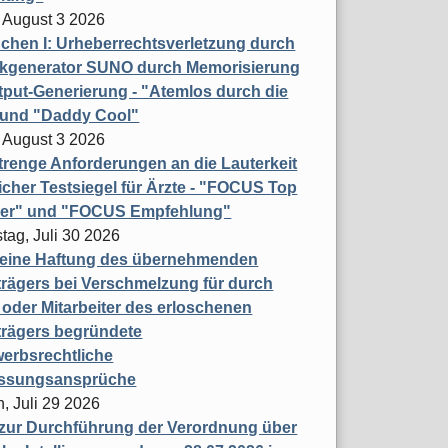
 August 3 2026
hen I: Urheberrechtsverletzung durch
ikgenerator SUNO durch Memorisierung
put-Generierung - "Atemlos durch die
 und "Daddy Cool"
 August 3 2026
renge Anforderungen an die Lauterkeit
licher Testsiegel für Ärzte - "FOCUS Top
ner" und "FOCUS Empfehlung"
tag, Juli 30 2026
eine Haftung des übernehmenden
rägers bei Verschmelzung für durch
oder Mitarbeiter des erloschenen
trägers begründete
erbsrechtliche
assungsansprüche
, Juli 29 2026
 zur Durchführung der Verordnung über