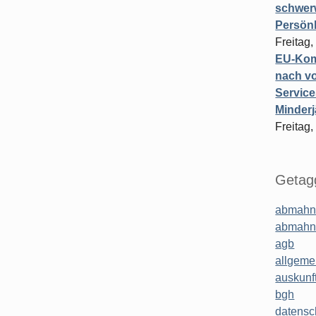
schwer
Persönl
Freitag,
EU-Komm
nach vo
Service
Minderj
Freitag,
Getagg
abmahn
abmahn
agb
allgeme
auskunf
bgh
datensc