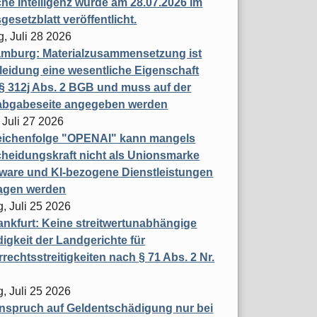
che Intelligenz wurde am 28.07.2026 im
esetzblatt veröffentlicht.
g, Juli 28 2026
mburg: Materialzusammensetzung ist
leidung eine wesentliche Eigenschaft
 312j Abs. 2 BGB und muss auf der
labgabeseite angegeben werden
 Juli 27 2026
eichenfolge "OPENAI" kann mangels
heidungskraft nicht als Unionsmarke
tware und KI-bezogene Dienstleistungen
ragen werden
, Juli 25 2026
nkfurt: Keine streitwertunabhängige
igkeit der Landgerichte für
rechtsstreitigkeiten nach § 71 Abs. 2 Nr.
, Juli 25 2026
nspruch auf Geldentschädigung nur bei