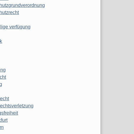
hutzgrundverordnung
hutzrecht
ilige verfügung
k
ung
echt
g
echt
echtsverletzung
sfreiheit
furt
mm