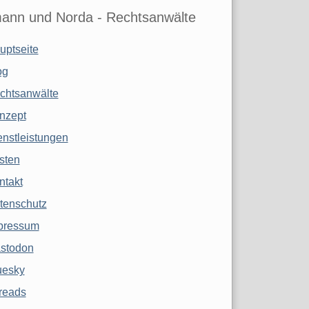
ann und Norda - Rechtsanwälte
uptseite
og
chtsanwälte
nzept
enstleistungen
sten
ntakt
tenschutz
pressum
stodon
uesky
reads