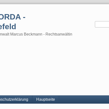
ORDA -
efeld
tsanwalt Marcus Beckmann - Rechtsanwältin
schutzerklärung
Hauptseite