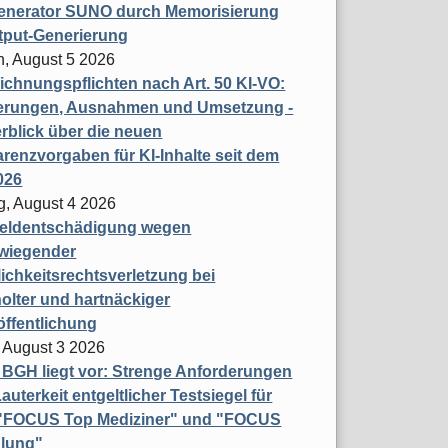
enerator SUNO durch Memorisierung
tput-Generierung
h, August 5 2026
chnungspflichten nach Art. 50 KI-VO:
erungen, Ausnahmen und Umsetzung -
rblick über die neuen
renzvorgaben für KI-Inhalte seit dem
026
g, August 4 2026
eldentschädigung wegen
wiegender
ichkeitsrechtsverletzung bei
olter und hartnäckiger
öffentlichung
 August 3 2026
t BGH liegt vor: Strenge Anforderungen
auterkeit entgeltlicher Testsiegel für
- "FOCUS Top Mediziner" und "FOCUS
lung"