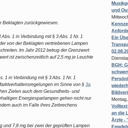
Musikg
und Ou
Mittwoc
er Beklagten zurückgewiesen.
Kennzei
Anford
 Abs. 1 in Verbindung mit § 3 Abs. 1 Nr. 1
Ein Übe
t der von der Beklagten vertriebenen Lampen
Transpa
chreiten. Im Jahr 2012 betrug der Grenzwert
02.08.2
ert ist zwischenzeitlich auf 2,5 mg je Leuchte
Diensta
BGH: G
schwer
s. 1 in Verbindung mit § 3 Abs. 1 Nr. 1
Persönl
 Marktverhaltensregelungen im Sinne von §
3a
wiederh
ichen Zielen auch dem Gesundheits- und
Bildver
rhaltigen Energiesparlampen gehen nicht nur
Montag,
dern auch im Falle ihres Zerbrechens
Volltex
an die L
Ärzte 
 mg und 7,8 mg bei zwei der geprüften Lampen
Empfeh