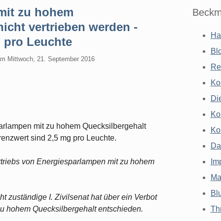
mit zu hohem
Beckm
icht vertrieben werden -
Ha
g pro Leuchte
Bl
am
Mittwoch, 21. September 2016
Re
Ko
Di
Ko
arlampen mit zu hohem Quecksilbergehalt
Ko
Grenzwert sind 2,5 mg pro Leuchte.
Da
ertriebs von Energiesparlampen mit zu hohem
Im
Ma
Bl
 zuständige I. Zivilsenat hat über ein Verbot
zu hohem Quecksilbergehalt entschieden.
Th