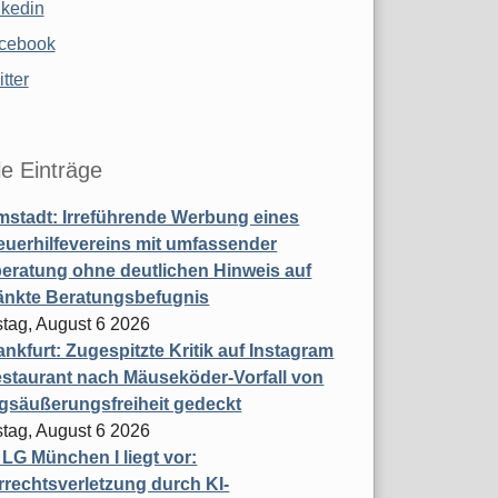
nkedin
cebook
tter
le Einträge
stadt: Irreführende Werbung eines
uerhilfevereins mit umfassender
eratung ohne deutlichen Hinweis auf
änkte Beratungsbefugnis
tag, August 6 2026
nkfurt: Zugespitzte Kritik auf Instagram
staurant nach Mäuseköder-Vorfall von
gsäußerungsfreiheit gedeckt
tag, August 6 2026
t LG München I liegt vor:
rechtsverletzung durch KI-