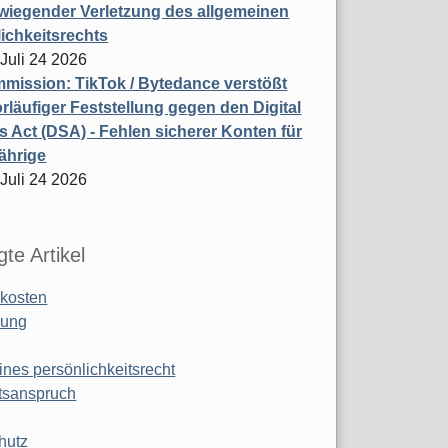
wiegender Verletzung des allgemeinen
ichkeitsrechts
 Juli 24 2026
ission: TikTok / Bytedance verstößt
rläufiger Feststellung gegen den Digital
s Act (DSA) - Fehlen sicherer Konten für
ährige
 Juli 24 2026
te Artikel
kosten
ung
ines persönlichkeitsrecht
tsanspruch
hutz