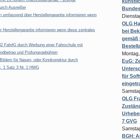
künstli
urch Ausreißer
Bundesg
nn umfassend über Herstellergarantie informieren wenn
Diensta
OLG Ha
Herstellergarantie informieren wenn diese zentrales
bei Bek
gemäß §
2 FahrlG durch Werbung einer Fahrschule mit
Bestel
undbetrag und Prüfungsgebühren
Montag,
Bildern für Nasen- oder Kinnkorrektur durch
EuG: Z
s. 1 Satz 3 Nr. 1 HWG
Untersc
für Sof
einget
Samstag
OLG Fra
Zuständ
Urheber
7 GVG
Samstag
BGH: A