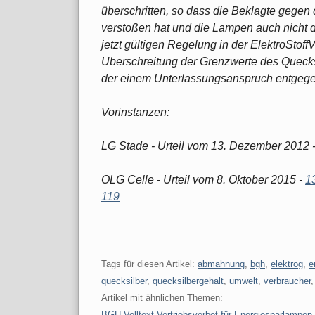
überschritten, so dass die Beklagte gegen 
verstoßen hat und die Lampen auch nicht 
jetzt gültigen Regelung in der ElektroStoff
Überschreitung der Grenzwerte des Quecksi
der einem Unterlassungsanspruch entgeg
Vorinstanzen:
LG Stade - Urteil vom 13. Dezember 2012 
OLG Celle - Urteil vom 8. Oktober 2015 -
1
119
Tags für diesen Artikel:
abmahnung
,
bgh
,
elektrog
,
e
quecksilber
,
quecksilbergehalt
,
umwelt
,
verbraucher
Artikel mit ähnlichen Themen:
BGH Volltext Vertriebsverbot für Energiesparlampen