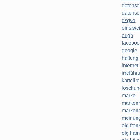
datensc
datensc
dsgvo
einstwe
eugh
faceboo
google
haftung
internet
irreführ
kartellr
löschun
marke
markenr
markenr
meinung
olg frank
olg ha