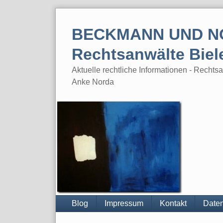
Skip
to
BECKMANN UND N
content
Rechtsanwälte Biel
Aktuelle rechtliche Informationen - Rech
Anke Norda
Blog
Impressum
Kontakt
Daten