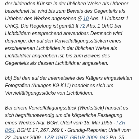
der bildenden Künste in der üblichen Weise als Urheber
bezeichnet ist, wird bis zum Beweis des Gegenteils als
Urheber des Werkes angesehen (§
10
Abs. 1 Halbsatz 1
UrhG). Die Regelung ist gemäß §
72
Abs. 1 UrhG bei
Lichtbildern entsprechend anwendbar. Demnach wird
derjenige, der auf den Vervielfältigungsstücken eines
erschienenen Lichtbildes in der üblichen Weise als
Lichtbildner angegeben ist, bis zum Beweis des
Gegenteils als dessen Lichtbildner angesehen.
bb) Bei den auf der Internetseite des Klägers eingestellten
Fotografien (Anlagen K9-K11) handelt es sich um
Vervielfältigungsstücke von Lichtbildern.
Bei einem Vervielfältigungsstück (Werkstück) handelt es
sich begriffsnotwendig um die körperliche Festlegung
eines Werkes (vgl. BGH, Urteil vom 18. Mai 1955 -
I ZR
8/54
, BGHZ 17, 267, 269 f. - Grundig-Reporter; Urteil vom
22. Januar 2009 -
I ZR 19/07
,
GRUR 2009, 942
Rn. 25 -