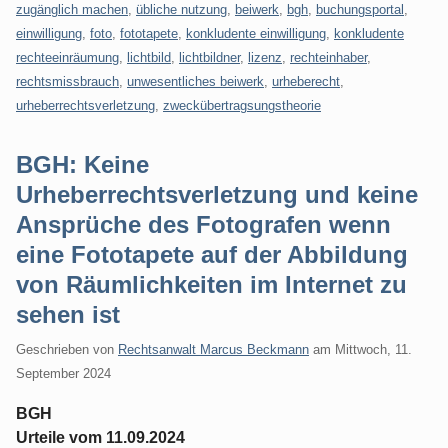
zugänglich machen
,
übliche nutzung
,
beiwerk
,
bgh
,
buchungsportal
,
einwilligung
,
foto
,
fototapete
,
konkludente einwilligung
,
konkludente
rechteeinräumung
,
lichtbild
,
lichtbildner
,
lizenz
,
rechteinhaber
,
rechtsmissbrauch
,
unwesentliches beiwerk
,
urheberecht
,
urheberrechtsverletzung
,
zweckübertragsungstheorie
BGH: Keine
Urheberrechtsverletzung und keine
Ansprüche des Fotografen wenn
eine Fototapete auf der Abbildung
von Räumlichkeiten im Internet zu
sehen ist
Geschrieben von
Rechtsanwalt Marcus Beckmann
am
Mittwoch, 11.
September 2024
BGH
Urteile vom 11.09.2024