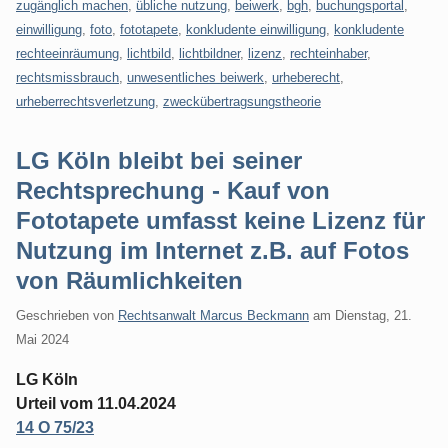
zugänglich machen
,
übliche nutzung
,
beiwerk
,
bgh
,
buchungsportal
,
einwilligung
,
foto
,
fototapete
,
konkludente einwilligung
,
konkludente
rechteeinräumung
,
lichtbild
,
lichtbildner
,
lizenz
,
rechteinhaber
,
rechtsmissbrauch
,
unwesentliches beiwerk
,
urheberecht
,
urheberrechtsverletzung
,
zweckübertragsungstheorie
LG Köln bleibt bei seiner
Rechtsprechung - Kauf von
Fototapete umfasst keine Lizenz für
Nutzung im Internet z.B. auf Fotos
von Räumlichkeiten
Geschrieben von
Rechtsanwalt Marcus Beckmann
am
Dienstag, 21.
Mai 2024
LG Köln
Urteil vom 11.04.2024
14 O 75/23