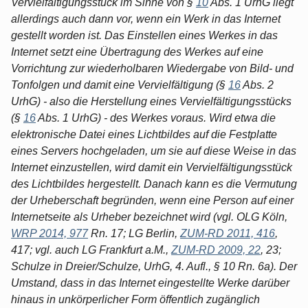
Vervielfältigungsstück im Sinne von §
10
Abs. 1 UrhG liegt
allerdings auch dann vor, wenn ein Werk in das Internet
gestellt worden ist. Das Einstellen eines Werkes in das
Internet setzt eine Übertragung des Werkes auf eine
Vorrichtung zur wiederholbaren Wiedergabe von Bild- und
Tonfolgen und damit eine Vervielfältigung (§
16
Abs. 2
UrhG) - also die Herstellung eines Vervielfältigungsstücks
(§
16
Abs. 1 UrhG) - des Werkes voraus. Wird etwa die
elektronische Datei eines Lichtbildes auf die Festplatte
eines Servers hochgeladen, um sie auf diese Weise in das
Internet einzustellen, wird damit ein Vervielfältigungsstück
des Lichtbildes hergestellt. Danach kann es die Vermutung
der Urheberschaft begründen, wenn eine Person auf einer
Internetseite als Urheber bezeichnet wird (vgl. OLG Köln,
WRP 2014, 977
Rn. 17; LG Berlin,
ZUM-RD 2011, 416
,
417; vgl. auch LG Frankfurt a.M.,
ZUM-RD 2009, 22
, 23;
Schulze in Dreier/Schulze, UrhG, 4. Aufl., § 10 Rn. 6a). Der
Umstand, dass in das Internet eingestellte Werke darüber
hinaus in unkörperlicher Form öffentlich zugänglich