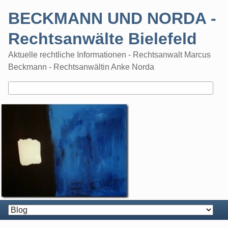
Skip
BECKMANN UND NORDA -
to
content
Rechtsanwälte Bielefeld
Aktuelle rechtliche Informationen - Rechtsanwalt Marcus
Beckmann - Rechtsanwältin Anke Norda