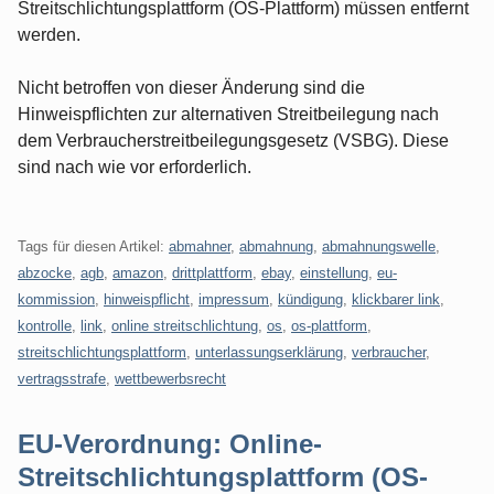
Streitschlichtungsplattform (OS-Plattform) müssen entfernt
werden.
Nicht betroffen von dieser Änderung sind die
Hinweispflichten zur alternativen Streitbeilegung nach
dem Verbraucherstreitbeilegungsgesetz (VSBG). Diese
sind nach wie vor erforderlich.
Tags für diesen Artikel:
abmahner
,
abmahnung
,
abmahnungswelle
,
abzocke
,
agb
,
amazon
,
drittplattform
,
ebay
,
einstellung
,
eu-
kommission
,
hinweispflicht
,
impressum
,
kündigung
,
klickbarer link
,
kontrolle
,
link
,
online streitschlichtung
,
os
,
os-plattform
,
streitschlichtungsplattform
,
unterlassungserklärung
,
verbraucher
,
vertragsstrafe
,
wettbewerbsrecht
EU-Verordnung: Online-
Streitschlichtungsplattform (OS-