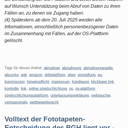
auf Wunsch Unterstützung beim Abruf von Daten zu ihren
Fällen an, zu denen sie Zugang haben.
(4) Spätestens ab dem 20. Juli 2025 werden alle
Informationen, einschließlich personenbezogener Daten
im Zusammenhang mit Fällen, auf der OS-Plattform
gelöscht.
Tags für diesen Artikel:
abmahner
,
abmahnung
,
abmahnungswelle
,
abzocke
,
agb
,
amazon
,
drittplattform
,
ebay
,
einstellung
,
eu-
kommission
,
hinweispflicht
,
impressum
,
kündigung
,
klickbarer link
,
kontrolle
,
link
,
online streitschlichtung
,
os
,
os-plattform
,
streitschlichtungsplattform
,
unterlassungserklärung
,
verbraucher
,
vertragsstrafe
,
wettbewerbsrecht
Volltext der Fototapeten-
Entscheidung des BGH liegt vor -