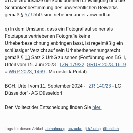
d) Die Grundsätze der konkludenten Einwilligung und die
Schrankenbestimmung des unwesentlichen Beiwerks
gemäß §
57
UrhG sind nebeneinander anwendbar.
e) In dem Umstand, dass ein Fotograf auf seiner als
Fototapete vertriebenen Fotografie keine
Urheberbezeichnung anbringen lässt, ist regelmäßig ein
schlüssiger Verzicht auf sein Urheberbenennungsrecht
gemäß §
13
Satz 2 UrhG zu sehen (Fortführung von BGH,
Urteil vom 15. Juni 2023 -
I ZR 179/22
,
GRUR 2023, 1619
=
WRP 2023, 1469
- Microstock-Portal).
BGH, Urteil vom 11. September 2024 -
I ZR 140/23
- LG
Düsseldorf - AG Düsseldorf
Den Volltext der Entscheidung finden Sie
hier:
Tags für diesen Artikel:
abmahnung
,
abzocke
,
§ 57 urhg
,
öffentlich