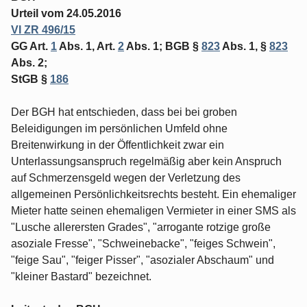
Urteil vom 24.05.2016
VI ZR 496/15
GG Art.
1
Abs. 1, Art.
2
Abs. 1; BGB §
823
Abs. 1, §
823
Abs. 2;
StGB §
186
Der BGH hat entschieden, dass bei bei groben
Beleidigungen im persönlichen Umfeld ohne
Breitenwirkung in der Öffentlichkeit zwar ein
Unterlassungsanspruch regelmäßig aber kein Anspruch
auf Schmerzensgeld wegen der Verletzung des
allgemeinen Persönlichkeitsrechts besteht. Ein ehemaliger
Mieter hatte seinen ehemaligen Vermieter in einer SMS als
"Lusche allerersten Grades", "arrogante rotzige große
asoziale Fresse", "Schweinebacke", "feiges Schwein",
"feige Sau", "feiger Pisser", "asozialer Abschaum" und
"kleiner Bastard" bezeichnet.