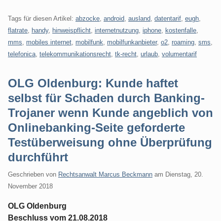
Tags für diesen Artikel:
abzocke
,
android
,
ausland
,
datentarif
,
eugh
,
flatrate
,
handy
,
hinweispflicht
,
internetnutzung
,
iphone
,
kostenfalle
,
mms
,
mobiles internet
,
mobilfunk
,
mobilfunkanbieter
,
o2
,
roaming
,
sms
,
telefonica
,
telekommunikationsrecht
,
tk-recht
,
urlaub
,
volumentarif
OLG Oldenburg: Kunde haftet
selbst für Schaden durch Banking-
Trojaner wenn Kunde angeblich von
Onlinebanking-Seite geforderte
Testüberweisung ohne Überprüfung
durchführt
Geschrieben von
Rechtsanwalt Marcus Beckmann
am
Dienstag, 20.
November 2018
OLG Oldenburg
Beschluss vom 21.08.2018