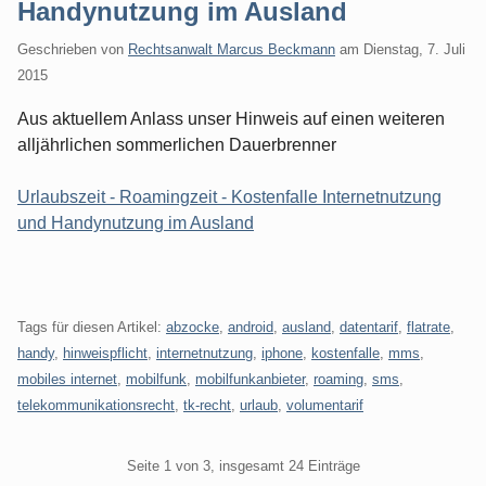
Handynutzung im Ausland
Geschrieben von
Rechtsanwalt Marcus Beckmann
am
Dienstag, 7. Juli
2015
Aus aktuellem Anlass unser Hinweis auf einen weiteren
alljährlichen sommerlichen Dauerbrenner
Urlaubszeit - Roamingzeit - Kostenfalle Internetnutzung
und Handynutzung im Ausland
Tags für diesen Artikel:
abzocke
,
android
,
ausland
,
datentarif
,
flatrate
,
handy
,
hinweispflicht
,
internetnutzung
,
iphone
,
kostenfalle
,
mms
,
mobiles internet
,
mobilfunk
,
mobilfunkanbieter
,
roaming
,
sms
,
telekommunikationsrecht
,
tk-recht
,
urlaub
,
volumentarif
Pagination
Seite 1 von 3, insgesamt 24 Einträge