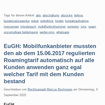
Tags für diesen Artikel:
abo
,
abschaltung
,
abzocke
,
betrug
,
bundesnetzagentur
,
enkel
,
enkeltrick
,
kinder
,
kontaktaufnahme
,
messenger
,
missbrauch
,
mobilfunkrufnummer
,
senioren
,
sms
,
spam
,
unzumutbare belästigung
,
werbe-sms
,
whatsapp
EuGH: Mobilfunkanbieter mussten
den ab dem 15.06.2017 regulierten
Roamingtarif automatisch auf alle
Kunden anwenden ganz egal
welcher Tarif mit dem Kunden
bestand
Geschrieben von
Rechtsanwalt Marcus Beckmann
am
Donnerstag, 3.
September 2020
EuGH