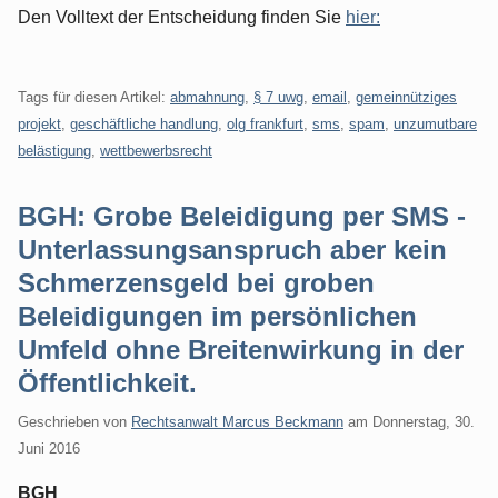
Den Volltext der Entscheidung finden Sie
hier:
Tags für diesen Artikel:
abmahnung
,
§ 7 uwg
,
email
,
gemeinnütziges
projekt
,
geschäftliche handlung
,
olg frankfurt
,
sms
,
spam
,
unzumutbare
belästigung
,
wettbewerbsrecht
BGH: Grobe Beleidigung per SMS -
Unterlassungsanspruch aber kein
Schmerzensgeld bei groben
Beleidigungen im persönlichen
Umfeld ohne Breitenwirkung in der
Öffentlichkeit.
Geschrieben von
Rechtsanwalt Marcus Beckmann
am
Donnerstag, 30.
Juni 2016
BGH