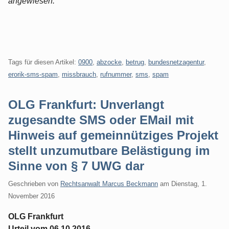
angewiesen.
Tags für diesen Artikel:
0900
,
abzocke
,
betrug
,
bundesnetzagentur
,
erorik-sms-spam
,
missbrauch
,
rufnummer
,
sms
,
spam
OLG Frankfurt: Unverlangt
zugesandte SMS oder EMail mit
Hinweis auf gemeinnütziges Projekt
stellt unzumutbare Belästigung im
Sinne von § 7 UWG dar
Geschrieben von
Rechtsanwalt Marcus Beckmann
am
Dienstag, 1.
November 2016
OLG Frankfurt
Urteil vom 06.10.2016