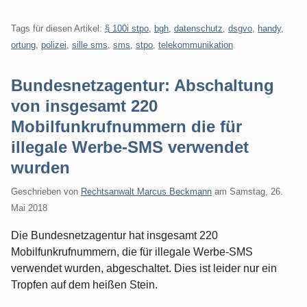
Tags für diesen Artikel:
§ 100i stpo
,
bgh
,
datenschutz
,
dsgvo
,
handy
,
ortung
,
polizei
,
sille sms
,
sms
,
stpo
,
telekommunikation
Bundesnetzagentur: Abschaltung
von insgesamt 220
Mobilfunkrufnummern die für
illegale Werbe-SMS verwendet
wurden
Geschrieben von
Rechtsanwalt Marcus Beckmann
am
Samstag, 26.
Mai 2018
Die Bundesnetzagentur hat insgesamt 220
Mobilfunkrufnummern, die für illegale Werbe-SMS
verwendet wurden, abgeschaltet. Dies ist leider nur ein
Tropfen auf dem heißen Stein.