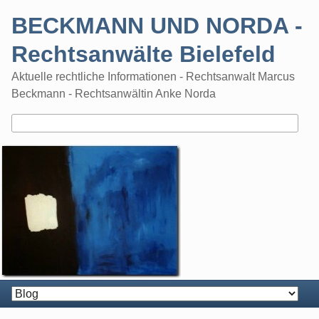
Skip
BECKMANN UND NORDA -
to
content
Rechtsanwälte Bielefeld
Aktuelle rechtliche Informationen - Rechtsanwalt Marcus
Beckmann - Rechtsanwältin Anke Norda