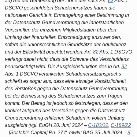
aa) Bei der Bemessung der Höhe des nach Art.
82
Abs. 1
DSGVO geschuldeten Schadenersatzes haben die
nationalen Gerichte in Ermangelung einer Bestimmung in
der Datenschutz-Grundverordnung die innerstaatlichen
Vorschriften der einzelnen Mitgliedstaaten über den
Umfang der finanziellen Entschädigung anzuwenden,
sofern die unionsrechtlichen Grundsätze der Äquivalenz
und der Effektivität beachtet werden. Art.
82
Abs. 1 DSGVO
verlangt dabei nicht, dass die Schwere des Verschuldens
berücksichtigt wird. Die Ausgleichsfunktion des in Art.
82
Abs. 1 DSGVO verankerten Schadenersatzanspruchs
schließt es sogar aus, dass eine etwaige Vorsätzlichkeit
des Verstoßes gegen die Datenschutz-Grundverordnung
bei der Bemessung des Schadenersatzes zum Tragen
kommt. Der Betrag ist jedoch so festzulegen, dass er den
konkret aufgrund des Verstoßes gegen die Datenschutz-
Grundverordnung erlittenen Schaden in vollem Umfang
ausgleicht (vgl. EuGH 20. Juni 2024 –
C-182/22
,
C-189/22
– [Scalable Capital] Rn. 27 ff. mwN; BAG 25. Juli 2024 –
8