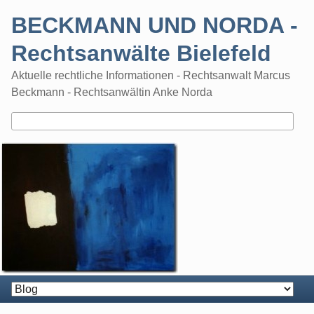
Skip
BECKMANN UND NORDA -
to
content
Rechtsanwälte Bielefeld
Aktuelle rechtliche Informationen - Rechtsanwalt Marcus
Beckmann - Rechtsanwältin Anke Norda