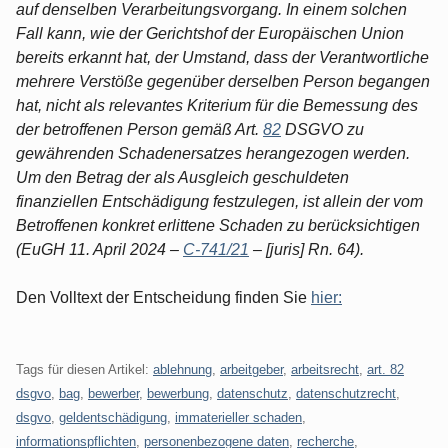
auf denselben Verarbeitungsvorgang. In einem solchen
Fall kann, wie der Gerichtshof der Europäischen Union
bereits erkannt hat, der Umstand, dass der Verantwortliche
mehrere Verstöße gegenüber derselben Person begangen
hat, nicht als relevantes Kriterium für die Bemessung des
der betroffenen Person gemäß Art.
82
DSGVO zu
gewährenden Schadenersatzes herangezogen werden.
Um den Betrag der als Ausgleich geschuldeten
finanziellen Entschädigung festzulegen, ist allein der vom
Betroffenen konkret erlittene Schaden zu berücksichtigen
(EuGH 11. April 2024 –
C-741/21
– [juris] Rn. 64).
Den Volltext der Entscheidung finden Sie
hier:
Tags für diesen Artikel:
ablehnung
,
arbeitgeber
,
arbeitsrecht
,
art. 82
dsgvo
,
bag
,
bewerber
,
bewerbung
,
datenschutz
,
datenschutzrecht
,
dsgvo
,
geldentschädigung
,
immaterieller schaden
,
informationspflichten
,
personenbezogene daten
,
recherche
,