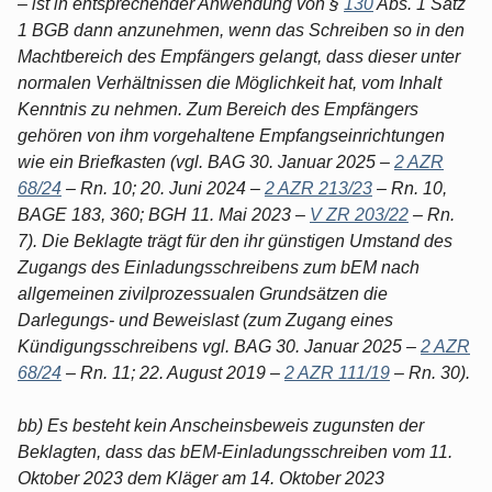
– ist in entsprechender Anwendung von §
130
Abs. 1 Satz
1 BGB dann anzunehmen, wenn das Schreiben so in den
Machtbereich des Empfängers gelangt, dass dieser unter
normalen Verhältnissen die Möglichkeit hat, vom Inhalt
Kenntnis zu nehmen. Zum Bereich des Empfängers
gehören von ihm vorgehaltene Empfangseinrichtungen
wie ein Briefkasten (vgl. BAG 30. Januar 2025 –
2 AZR
68/24
– Rn. 10; 20. Juni 2024 –
2 AZR 213/23
– Rn. 10,
BAGE 183, 360; BGH 11. Mai 2023 –
V ZR 203/22
– Rn.
7). Die Beklagte trägt für den ihr günstigen Umstand des
Zugangs des Einladungsschreibens zum bEM nach
allgemeinen zivilprozessualen Grundsätzen die
Darlegungs- und Beweislast (zum Zugang eines
Kündigungsschreibens vgl. BAG 30. Januar 2025 –
2 AZR
68/24
– Rn. 11; 22. August 2019 –
2 AZR 111/19
– Rn. 30).
bb) Es besteht kein Anscheinsbeweis zugunsten der
Beklagten, dass das bEM-Einladungsschreiben vom 11.
Oktober 2023 dem Kläger am 14. Oktober 2023