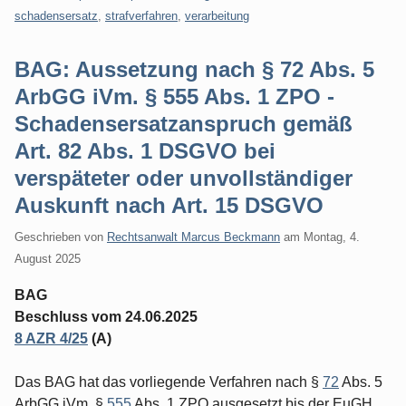
schadensersatz
,
strafverfahren
,
verarbeitung
BAG: Aussetzung nach § 72 Abs. 5
ArbGG iVm. § 555 Abs. 1 ZPO -
Schadensersatzanspruch gemäß
Art. 82 Abs. 1 DSGVO bei
verspäteter oder unvollständiger
Auskunft nach Art. 15 DSGVO
Geschrieben von
Rechtsanwalt Marcus Beckmann
am
Montag, 4.
August 2025
BAG
Beschluss vom 24.06.2025
8 AZR 4/25
(A)
Das BAG hat das vorliegende Verfahren nach §
72
Abs. 5
ArbGG iVm. §
555
Abs. 1 ZPO ausgesetzt bis der EuGH