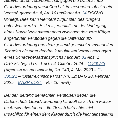
Strafverfahren verarbeitet hat, gegen die Datenschutz-
Grundverordnung verstoßen hat, insbesondere ob hier ein
Verstoß gegen Art. 6, Art. 10 und/oder Art.
14
DSGVO
vorliegt. Dies kann vielmehr zugunsten des Klägers
unterstellt werden. Es fehlt jedenfalls an der Darlegung
eines Kausalzusammenhangs zwischen den vom Kläger
angeführten Verstößen gegen die Datenschutz-
Grundverordnung und dem geltend gemachten materiellen
Schaden als einer der drei kumulativen Voraussetzungen
eines Schadenersatzanspruchs nach Art.
82
Abs. 1
DSGVO (vgl. dazu: EuGH 4. Oktober 2024 –
C-200/23
–
[Agentsia po vpisvaniyata] Rn. 140; 4. Mai 2023 –
C-
300/21
– [Österreichische Post] Rn. 32; BAG 20. Februar
2025 –
8 AZR 61/24
– Rn. 10 mwN).
Bei den geltend gemachten Verstößen gegen die
Datenschutz-Grundverordnung handelt es sich um Fehler
im Auswahlverfahren, die für sich betrachtet nicht
ursächlich für einen dem Kläger durch die Nichteinstellung