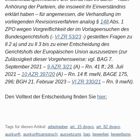
Anhörung der Parteien, die insoweit ihr Einverständnis
erklärt haben – für angemessen, die Verhandlung im
vorliegenden Revisionsverfahren analog §
148
Abs. 1
ZPO wegen Vorgreiflichkeit der im Vorlageersuchen des
Bundesgerichtshofs (-
VI ZR 53/23
-) gestellten Fragen zu
II 2 a) und zu II 3 bis zu einer Entscheidung des
Gerichtshofs der Europäischen Union auszusetzen (zur
Zulässigkeit dieser Vorgehensweise: vgl. BAG 7.
September 2021 –
9 AZR 3/21
(A) – Rn. 41 ff.; 28. Juli
2021 –
10 AZR 397/20
(A) – Rn. 14 ff. mwN, BAGE 175,
296; BGH 21. Februar 2023 –
VI ZR 330/21
– Rn. 9 mwN).
Den Volltext der Entscheidung finden Sie
hier:
Tags für diesen Artikel:
arbeitgeber
,
art. 15 dsgvo
,
art. 82 dsgvo
,
auskunft
,
auskunftsanspruch
,
aussetzung
,
bag
,
bewerber
,
bewerbung
,