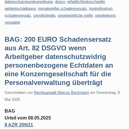
datenschutzgrundverordnung
,
dsgvo
,
erheblichkeitsschwelle
,
geldentschädigung
,
immaterieller schadensersatz
,
kontrollverlust
,
schadensersatz
,
unvollständig
,
verantwortliche stelle
,
verarbeitung
,
verspätet
BAG: 200 EURO Schadensersatz
aus Art. 82 DSGVO wenn
Arbeitgeber datenschutzwidrig
personenbezogene Echtdaten an
eine Konzerngesellschaft für die
Personalverwaltung überträgt
Geschrieben von
Rechtsanwalt Marcus Beckmann
am
Donnerstag, 8.
Mai 2025
BAG
Urteil vom 08.05.2025
8 AZR 209/21