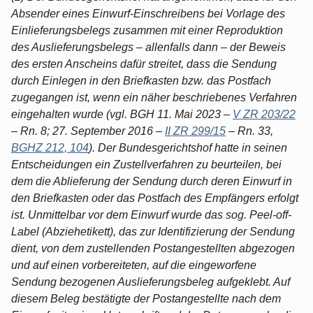
Absender eines Einwurf-Einschreibens bei Vorlage des
Einlieferungsbelegs zusammen mit einer Reproduktion
des Auslieferungsbelegs – allenfalls dann – der Beweis
des ersten Anscheins dafür streitet, dass die Sendung
durch Einlegen in den Briefkasten bzw. das Postfach
zugegangen ist, wenn ein näher beschriebenes Verfahren
eingehalten wurde (vgl. BGH 11. Mai 2023 –
V ZR 203/22
– Rn. 8; 27. September 2016 –
II ZR 299/15
– Rn. 33,
BGHZ 212, 104
). Der Bundesgerichtshof hatte in seinen
Entscheidungen ein Zustellverfahren zu beurteilen, bei
dem die Ablieferung der Sendung durch deren Einwurf in
den Briefkasten oder das Postfach des Empfängers erfolgt
ist. Unmittelbar vor dem Einwurf wurde das sog. Peel-off-
Label (Abziehetikett), das zur Identifizierung der Sendung
dient, von dem zustellenden Postangestellten abgezogen
und auf einen vorbereiteten, auf die eingeworfene
Sendung bezogenen Auslieferungsbeleg aufgeklebt. Auf
diesem Beleg bestätigte der Postangestellte nach dem