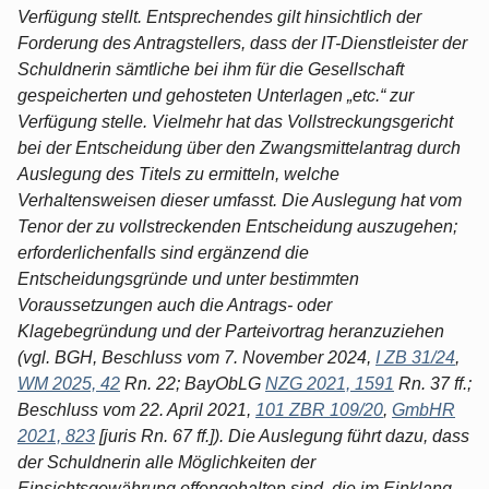
Verfügung stellt. Entsprechendes gilt hinsichtlich der
Forderung des Antragstellers, dass der IT-Dienstleister der
Schuldnerin sämtliche bei ihm für die Gesellschaft
gespeicherten und gehosteten Unterlagen „etc.“ zur
Verfügung stelle. Vielmehr hat das Vollstreckungsgericht
bei der Entscheidung über den Zwangsmittelantrag durch
Auslegung des Titels zu ermitteln, welche
Verhaltensweisen dieser umfasst. Die Auslegung hat vom
Tenor der zu vollstreckenden Entscheidung auszugehen;
erforderlichenfalls sind ergänzend die
Entscheidungsgründe und unter bestimmten
Voraussetzungen auch die Antrags- oder
Klagebegründung und der Parteivortrag heranzuziehen
(vgl. BGH, Beschluss vom 7. November 2024,
I ZB 31/24
,
WM 2025, 42
Rn. 22; BayObLG
NZG 2021, 1591
Rn. 37 ff.;
Beschluss vom 22. April 2021,
101 ZBR 109/20
,
GmbHR
2021, 823
[juris Rn. 67 ff.]). Die Auslegung führt dazu, dass
der Schuldnerin alle Möglichkeiten der
Einsichtsgewährung offengehalten sind, die im Einklang