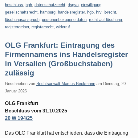
beschluss
,
bgh
,
datenschutzrecht
,
dsgvo
,
einwilligung
,
gesellschaftsrecht
,
hamburg
,
handelsregister
,
hgb
,
hrv
,
it-recht
,
löschungsanspruch
,
personenbezogene daten
,
recht auf löschung
,
registerordner
,
registerrecht
,
widerruf
OLG Frankfurt: Eintragung des
Firmennamens ins Handelsregister
in Versalien (Großbuchstaben)
zulässig
Geschrieben von
Rechtsanwalt Marcus Beckmann
am
Dienstag, 20.
Januar 2026
OLG Frankfurt
Beschluss vom 31.10.2025
20 W 194/25
Das OLG Frankfurt hat entschieden, dass die Eintragung