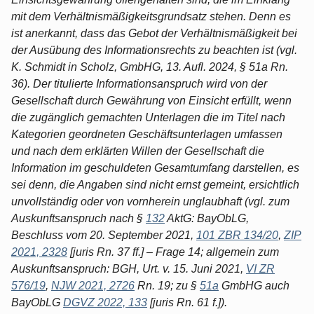
mit dem Verhältnismäßigkeitsgrundsatz stehen. Denn es
ist anerkannt, dass das Gebot der Verhältnismäßigkeit bei
der Ausübung des Informationsrechts zu beachten ist (vgl.
K. Schmidt in Scholz, GmbHG, 13. Aufl. 2024, § 51a Rn.
36). Der titulierte Informationsanspruch wird von der
Gesellschaft durch Gewährung von Einsicht erfüllt, wenn
die zugänglich gemachten Unterlagen die im Titel nach
Kategorien geordneten Geschäftsunterlagen umfassen
und nach dem erklärten Willen der Gesellschaft die
Information im geschuldeten Gesamtumfang darstellen, es
sei denn, die Angaben sind nicht ernst gemeint, ersichtlich
unvollständig oder von vornherein unglaubhaft (vgl. zum
Auskunftsanspruch nach §
132
AktG: BayObLG,
Beschluss vom 20. September 2021,
101 ZBR 134/20
,
ZIP
2021, 2328
[juris Rn. 37 ff.] – Frage 14; allgemein zum
Auskunftsanspruch: BGH, Urt. v. 15. Juni 2021,
VI ZR
576/19
,
NJW 2021, 2726
Rn. 19; zu §
51a
GmbHG auch
BayObLG
DGVZ 2022, 133
[juris Rn. 61 f.]).