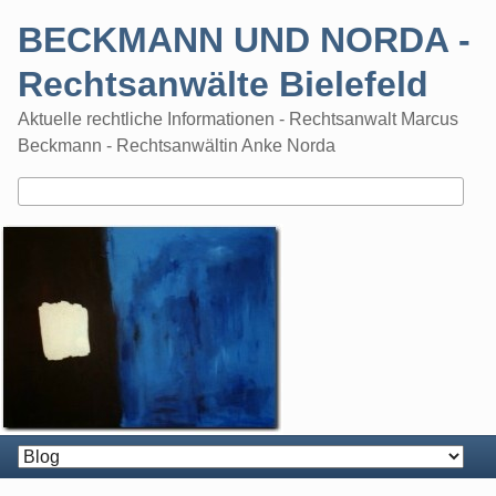
Skip
BECKMANN UND NORDA -
to
content
Rechtsanwälte Bielefeld
Aktuelle rechtliche Informationen - Rechtsanwalt Marcus
Beckmann - Rechtsanwältin Anke Norda