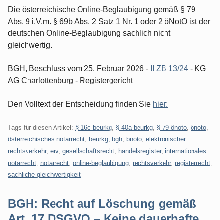
Die österreichische Online-Beglaubigung gemäß § 79
Abs. 9 i.V.m. § 69b Abs. 2 Satz 1 Nr. 1 oder 2 öNotO ist der
deutschen Online-Beglaubigung sachlich nicht
gleichwertig.
BGH, Beschluss vom 25. Februar 2026 -
II ZB 13/24
- KG
AG Charlottenburg - Registergericht
Den Volltext der Entscheidung finden Sie
hier:
Tags für diesen Artikel:
§ 16c beurkg
,
§ 40a beurkg
,
§ 79 önoto
,
önoto
,
österreichisches notarrecht
,
beurkg
,
bgh
,
bnoto
,
elektronischer
rechtsverkehr
,
erv
,
gesellschaftsrecht
,
handelsregister
,
internationales
notarrecht
,
notarrecht
,
online-beglaubigung
,
rechtsverkehr
,
registerrecht
,
sachliche gleichwertigkeit
BGH: Recht auf Löschung gemäß
Art. 17 DSGVO – Keine dauerhafte