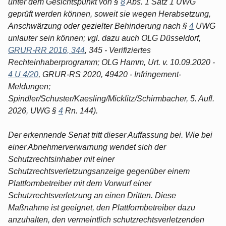
unter dem Gesichtspunkt von §
8
Abs. 1 Satz 1 UWG
geprüft werden können, soweit sie wegen Herabsetzung,
Anschwärzung oder gezielter Behinderung nach §
4
UWG
unlauter sein können; vgl. dazu auch OLG Düsseldorf,
GRUR-RR 2016, 344
, 345 - Verifiziertes
Rechteinhaberprogramm; OLG Hamm, Urt. v. 10.09.2020 -
4 U 4/20
, GRUR-RS 2020, 49420 - Infringement-
Meldungen;
Spindler/Schuster/Kaesling/Micklitz/Schirmbacher, 5. Aufl.
2026, UWG §
4
Rn. 144).
Der erkennende Senat tritt dieser Auffassung bei. Wie bei
einer Abnehmerverwarnung wendet sich der
Schutzrechtsinhaber mit einer
Schutzrechtsverletzungsanzeige gegenüber einem
Plattformbetreiber mit dem Vorwurf einer
Schutzrechtsverletzung an einen Dritten. Diese
Maßnahme ist geeignet, den Plattformbetreiber dazu
anzuhalten, den vermeintlich schutzrechtsverletzenden