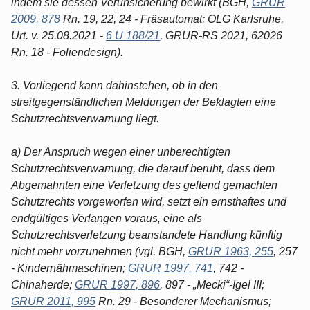
indem sie dessen Verunsicherung bewirkt (BGH,
GRUR
2009, 878
Rn. 19, 22, 24 - Fräsautomat; OLG Karlsruhe,
Urt. v. 25.08.2021 -
6 U 188/21
, GRUR-RS 2021, 62026
Rn. 18 - Foliendesign).
3. Vorliegend kann dahinstehen, ob in den
streitgegenständlichen Meldungen der Beklagten eine
Schutzrechtsverwarnung liegt.
a) Der Anspruch wegen einer unberechtigten
Schutzrechtsverwarnung, die darauf beruht, dass dem
Abgemahnten eine Verletzung des geltend gemachten
Schutzrechts vorgeworfen wird, setzt ein ernsthaftes und
endgültiges Verlangen voraus, eine als
Schutzrechtsverletzung beanstandete Handlung künftig
nicht mehr vorzunehmen (vgl. BGH,
GRUR 1963, 255
, 257
- Kindernähmaschinen;
GRUR 1997, 741
, 742 -
Chinaherde;
GRUR 1997, 896
, 897 - „Mecki“-Igel III;
GRUR 2011, 995
Rn. 29 - Besonderer Mechanismus;