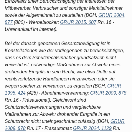
Einzelfalls unter Berücksichtigung der Interessen der
Mitbewerber, Verbraucher und sonstiger Marktteilnehmer
sowie der Allgemeinheit zu beurteilen (BGH,
GRUR 2004,
877
(880) - Werbeblocker;
GRUR 2015, 607
Rn. 16 -
Uhrenankauf im Internet).
Bei der danach gebotenen Gesamtabwägung ist in
Konstellationen wie der vorliegenden zu berücksichtigen,
dass es dem Schutzrechtsinhaber grundsätzlich nicht
verwehrt ist, notwendige Maßnahmen zur Abwehr eines
drohenden Eingriffs in sein Recht, wie etwa Dritte auf
rechtsverletzende Handlungen hinzuweisen oder sie
wegen solcher zu verwarnen, zu ergreifen (BGH,
GRUR
1995, 424
(425) - Abnehmerverwarnung;
GRUR 2009, 878
Rn. 16 - Fräsautomat). Gleichwohl sind
Schutzrechtsverwarnungen und vergleichbare
Maßnahmen zur Abwehr drohender Eingriffe in ein
Schutzrecht nicht uneingeschränkt zulässig (BGH,
GRUR
2009, 878
Rn. 17 - Fräsautomat;
GRUR 2024, 1129
Rn.