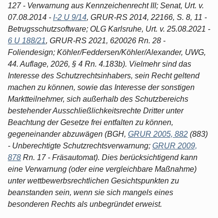
127 - Verwarnung aus Kennzeichenrecht III; Senat, Urt. v.
07.08.2014 -
I-2 U 9/14
, GRUR-RS 2014, 22166, S. 8, 11 -
Betrugsschutzsoftware; OLG Karlsruhe, Urt. v. 25.08.2021 -
6 U 188/21
, GRUR-RS 2021, 620026 Rn. 28 -
Foliendesign; Köhler/Feddersen/Köhler/Alexander, UWG,
44. Auflage, 2026, § 4 Rn. 4.183b). Vielmehr sind das
Interesse des Schutzrechtsinhabers, sein Recht geltend
machen zu können, sowie das Interesse der sonstigen
Marktteilnehmer, sich außerhalb des Schutzbereichs
bestehender Ausschließlichkeitsrechte Dritter unter
Beachtung der Gesetze frei entfalten zu können,
gegeneinander abzuwägen (BGH,
GRUR 2005, 882
(883)
- Unberechtigte Schutzrechtsverwarnung;
GRUR 2009,
878
Rn. 17 - Fräsautomat). Dies berücksichtigend kann
eine Verwarnung (oder eine vergleichbare Maßnahme)
unter wettbewerbsrechtlichen Gesichtspunkten zu
beanstanden sein, wenn sie sich mangels eines
besonderen Rechts als unbegründet erweist.