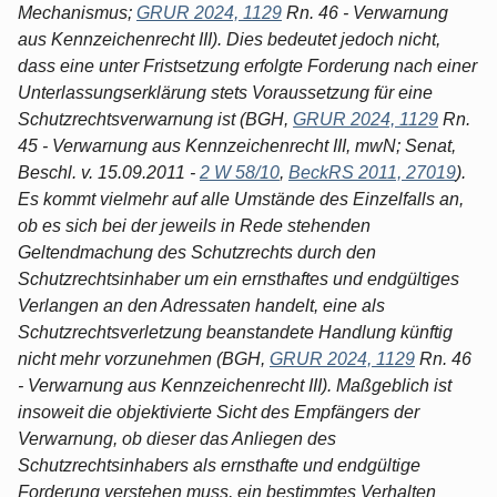
Mechanismus;
GRUR 2024, 1129
Rn. 46 - Verwarnung
aus Kennzeichenrecht III). Dies bedeutet jedoch nicht,
dass eine unter Fristsetzung erfolgte Forderung nach einer
Unterlassungserklärung stets Voraussetzung für eine
Schutzrechtsverwarnung ist (BGH,
GRUR 2024, 1129
Rn.
45 - Verwarnung aus Kennzeichenrecht III, mwN; Senat,
Beschl. v. 15.09.2011 -
2 W 58/10
,
BeckRS 2011, 27019
).
Es kommt vielmehr auf alle Umstände des Einzelfalls an,
ob es sich bei der jeweils in Rede stehenden
Geltendmachung des Schutzrechts durch den
Schutzrechtsinhaber um ein ernsthaftes und endgültiges
Verlangen an den Adressaten handelt, eine als
Schutzrechtsverletzung beanstandete Handlung künftig
nicht mehr vorzunehmen (BGH,
GRUR 2024, 1129
Rn. 46
- Verwarnung aus Kennzeichenrecht III). Maßgeblich ist
insoweit die objektivierte Sicht des Empfängers der
Verwarnung, ob dieser das Anliegen des
Schutzrechtsinhabers als ernsthafte und endgültige
Forderung verstehen muss, ein bestimmtes Verhalten