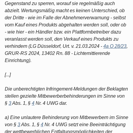
Gegenstand zu sperren, worauf sie regelmäßig auch
abzielt. Wertungsmäßig macht es keinen Unterschied, ob
der Dritte - wie im Falle der Abnehmerverwarnung - selbst
vom Kauf eines Produkts abgehalten werden soll, oder ob
- wie hier - ein Händler bzw. ein Plattformbetreiber dazu
veranlasst werden soll, den Verkauf eines Produkts zu
verhindern (LG Düsseldorf, Urt. v. 21.03.2024 -
4a O 28/23
,
GRUR-RS 2024, 13402 Rn. 88 - Lichtemittierende
Einrichtung).
[...]
Die unberechtigten Infringement-Meldungen der Beklagten
stellen gezielte Mitbewerberbehinderungen im Sinne von
§
3
Abs. 1, §
4
Nr. 4 UWG dar.
a) Eine unlautere Behinderung von Mitbewerbern im Sinne
von §
3
Abs. 1, §
4
Nr. 4 UWG setzt eine Beeinträchtigung
der wettbewerblichen Entfaltungsmöglichkeiten der