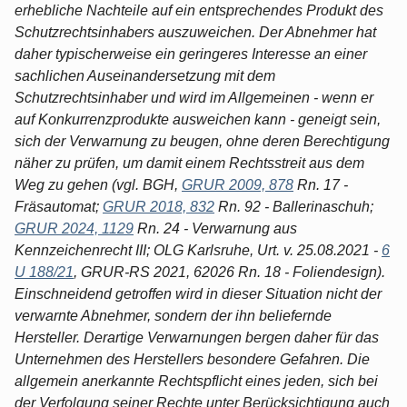
erhebliche Nachteile auf ein entsprechendes Produkt des
Schutzrechtsinhabers auszuweichen. Der Abnehmer hat
daher typischerweise ein geringeres Interesse an einer
sachlichen Auseinandersetzung mit dem
Schutzrechtsinhaber und wird im Allgemeinen - wenn er
auf Konkurrenzprodukte ausweichen kann - geneigt sein,
sich der Verwarnung zu beugen, ohne deren Berechtigung
näher zu prüfen, um damit einem Rechtsstreit aus dem
Weg zu gehen (vgl. BGH,
GRUR 2009, 878
Rn. 17 -
Fräsautomat;
GRUR 2018, 832
Rn. 92 - Ballerinaschuh;
GRUR 2024, 1129
Rn. 24 - Verwarnung aus
Kennzeichenrecht III; OLG Karlsruhe, Urt. v. 25.08.2021 -
6
U 188/21
, GRUR-RS 2021, 62026 Rn. 18 - Foliendesign).
Einschneidend getroffen wird in dieser Situation nicht der
verwarnte Abnehmer, sondern der ihn beliefernde
Hersteller. Derartige Verwarnungen bergen daher für das
Unternehmen des Herstellers besondere Gefahren. Die
allgemein anerkannte Rechtspflicht eines jeden, sich bei
der Verfolgung seiner Rechte unter Berücksichtigung auch