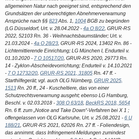
allgemeinen Natur nach geeignet sind, entsprechend den
Grundsätzen der unberechtigten Abnehmerverwarnung
Ansprüche nach §§
823
Abs. 1,
1004
BGB zu begründen
(LG Düsseldorf, Urt. v. 28.04.2022 -
4a O 8/22
, GRUR-RS
2022, 52103 Rn. 36 - Weihnachtsbaumständer; Urt. v.
21.03.2024 -
4a O 28/23
, GRUR-RS 2024, 13402 Rn. 86 -
Lichtemittierende Einrichtung; LG München I, Endurteil v.
01.10.2020 -
7 O 10517/20
, GRUR-RS 2020, 29773 Rn.
14 - Zyklon-Abscheidevorrichtung; Endurteil v. 14.10.2021
-
7 O 12732/20
,
GRUR-RS 2021, 31805
Rn. 47 ff. -
Starthilfegerät; vgl. auch OLG Nürnberg,
GRUR 2025,
1513
Rn. 20 ff., 24 - Kuscheltiere, das von einer
Schutzrechtsverwarnung ausgeht; ebenso LG Hamburg,
Beschl. v. 02.03.2018 -
308 O 63/18
,
BeckRS 2018, 5654
Rn. 6 ff. zum „Notice and Take Down“-Verfahren bei X 1 ;
offengelassen von OLG Karlsruhe, Urt. v. 25.08.2021 -
6 U
188/21
, GRUR-RS 2021, 62026 Rn. 27 ff. - Foliendesign,
das annimmt, dass Infringement-Meldungen zumindest