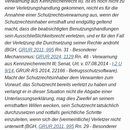
Verwarnung aus Kennzeichenrecht III). Ist es noch nicht zu
einer Verletzungshandlung gekommen, reicht es für die
Annahme einer Schutzrechtsverwarnung aus, wenn der
Schutzrechtsinhaber ernsthaft und endgültig geltend
macht, dass die beabsichtigten Benutzungshandlungen
sein Ausschließlichkeitsrecht verletzen, und er für den Fall
der Verletzung die Durchsetzung seiner Rechte androht
(BGH,
GRUR 2011, 995
Rn. 31 - Besonderer
Mechanismus;
GRUR 2024, 1129
Rn. 46 - Verwarnung
aus Kennzeichenrecht III; Senat, Urt. v. 07.08.2014 -
I-2 U
9/14
, GRUR-RS 2014, 22166 - Betrugsschutzsoftware).
Macht der Schutzrechtsinhaber dem Verwarnten zum
Vorwurf, das Schutzrecht bereits verletzt zu haben und
verlangt er in dieser Situation nicht die Abgabe einer
Unterlassungserklärung, mag dies Zweifel an seinem
ernsthaften Willen wecken, sein Schutzrecht tatsächlich
durchzusetzen und notfalls gerichtliche Schritte
einzuleiten, wenn sich der (vermeintliche) Verletzer nicht
unterwirft (BGH,
GRUR 2011, 995
Rn. 29 - Besonderer