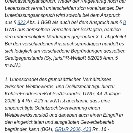
Unterlassungsanspruch. Weder der Klageantrag noch der
Lebenssachverhalt unterscheiden sich voneinander. Der
Unterlassungsanspruch wird sowohl bei dem Anspruch
aus §
823
Abs. 1 BGB als auch bei dem Anspruch aus §
8
UWG aus demselben Verhalten der Beklagten, nämlich
den unberechtigten Meldungen gegenüber X 1, abgeleitet.
Bei den verschiedenen Anspruchsgrundlagen handelt es
sich lediglich um verschiedene Begründungen desselben
Streitgegenstands (Sy, jurisPR-WettbR 8/2025 Anm. 5
m.w.N.).
1. Unbeschadet des grundsätzlichen Verhältnisses
zwischen Wettbewerbs- und Deliktsrecht (vgl. hierzu
Köhler/Feddersen/Köhler/Alexander, UWG, 44. Auflage
2026, § 4 Rn. 4.23 m.w.N) ist anerkannt, dass eine
unberechtigte Schutzrechtsverwarnung einen
Wettbewerbsverstoß und daneben auch einen Eingriff in
den eingerichteten und ausgeübten Gewerbebetrieb
begründen kann (BGH,
GRUR 2006, 433
Rn. 16 -