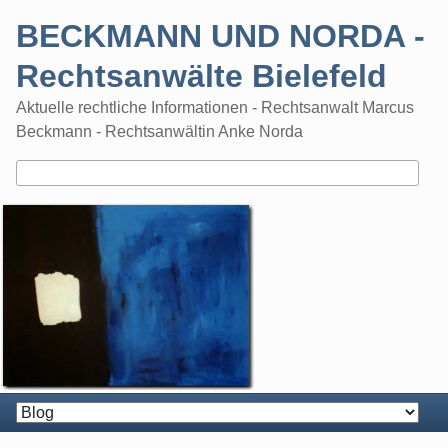
Skip
BECKMANN UND NORDA -
to
content
Rechtsanwälte Bielefeld
Aktuelle rechtliche Informationen - Rechtsanwalt Marcus
Beckmann - Rechtsanwältin Anke Norda