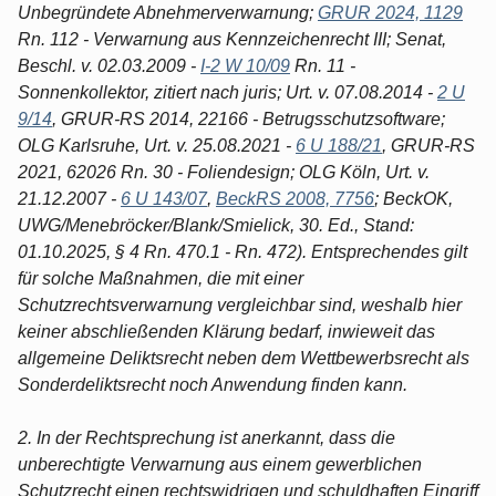
Unbegründete Abnehmerverwarnung;
GRUR 2024, 1129
Rn. 112 - Verwarnung aus Kennzeichenrecht III; Senat,
Beschl. v. 02.03.2009 -
I-2 W 10/09
Rn. 11 -
Sonnenkollektor, zitiert nach juris; Urt. v. 07.08.2014 -
2 U
9/14
, GRUR-RS 2014, 22166 - Betrugsschutzsoftware;
OLG Karlsruhe, Urt. v. 25.08.2021 -
6 U 188/21
, GRUR-RS
2021, 62026 Rn. 30 - Foliendesign; OLG Köln, Urt. v.
21.12.2007 -
6 U 143/07
,
BeckRS 2008, 7756
; BeckOK,
UWG/Menebröcker/Blank/Smielick, 30. Ed., Stand:
01.10.2025, § 4 Rn. 470.1 - Rn. 472). Entsprechendes gilt
für solche Maßnahmen, die mit einer
Schutzrechtsverwarnung vergleichbar sind, weshalb hier
keiner abschließenden Klärung bedarf, inwieweit das
allgemeine Deliktsrecht neben dem Wettbewerbsrecht als
Sonderdeliktsrecht noch Anwendung finden kann.
2. In der Rechtsprechung ist anerkannt, dass die
unberechtigte Verwarnung aus einem gewerblichen
Schutzrecht einen rechtswidrigen und schuldhaften Eingriff