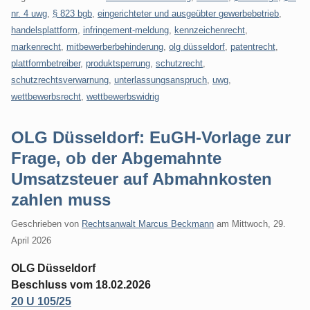
nr. 4 uwg
,
§ 823 bgb
,
eingerichteter und ausgeübter gewerbebetrieb
,
handelsplattform
,
infringement-meldung
,
kennzeichenrecht
,
markenrecht
,
mitbewerberbehinderung
,
olg düsseldorf
,
patentrecht
,
plattformbetreiber
,
produktsperrung
,
schutzrecht
,
schutzrechtsverwarnung
,
unterlassungsanspruch
,
uwg
,
wettbewerbsrecht
,
wettbewerbswidrig
OLG Düsseldorf: EuGH-Vorlage zur
Frage, ob der Abgemahnte
Umsatzsteuer auf Abmahnkosten
zahlen muss
Geschrieben von
Rechtsanwalt Marcus Beckmann
am
Mittwoch, 29.
April 2026
OLG Düsseldorf
Beschluss vom 18.02.2026
20 U 105/25