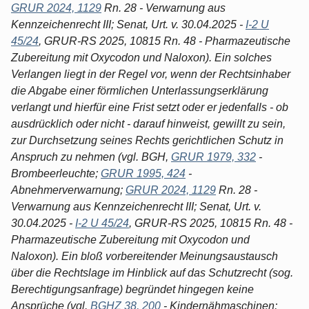
GRUR 2024, 1129
Rn. 28 - Verwarnung aus
Kennzeichenrecht III; Senat, Urt. v. 30.04.2025 -
I-2 U
45/24
, GRUR-RS 2025, 10815 Rn. 48 - Pharmazeutische
Zubereitung mit Oxycodon und Naloxon). Ein solches
Verlangen liegt in der Regel vor, wenn der Rechtsinhaber
die Abgabe einer förmlichen Unterlassungserklärung
verlangt und hierfür eine Frist setzt oder er jedenfalls - ob
ausdrücklich oder nicht - darauf hinweist, gewillt zu sein,
zur Durchsetzung seines Rechts gerichtlichen Schutz in
Anspruch zu nehmen (vgl. BGH,
GRUR 1979, 332
-
Brombeerleuchte;
GRUR 1995, 424
-
Abnehmerverwarnung;
GRUR 2024, 1129
Rn. 28 -
Verwarnung aus Kennzeichenrecht III; Senat, Urt. v.
30.04.2025 -
I-2 U 45/24
, GRUR-RS 2025, 10815 Rn. 48 -
Pharmazeutische Zubereitung mit Oxycodon und
Naloxon). Ein bloß vorbereitender Meinungsaustausch
über die Rechtslage im Hinblick auf das Schutzrecht (sog.
Berechtigungsanfrage) begründet hingegen keine
Ansprüche (vgl.
BGHZ 38, 200
- Kindernähmaschinen;