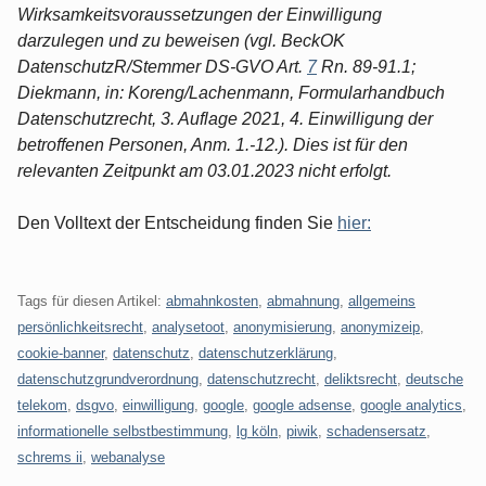
Wirksamkeitsvoraussetzungen der Einwilligung
darzulegen und zu beweisen (vgl. BeckOK
DatenschutzR/Stemmer DS-GVO Art.
7
Rn. 89-91.1;
Diekmann, in: Koreng/Lachenmann, Formularhandbuch
Datenschutzrecht, 3. Auflage 2021, 4. Einwilligung der
betroffenen Personen, Anm. 1.-12.). Dies ist für den
relevanten Zeitpunkt am 03.01.2023 nicht erfolgt.
Den Volltext der Entscheidung finden Sie
hier:
Tags für diesen Artikel:
abmahnkosten
,
abmahnung
,
allgemeins
persönlichkeitsrecht
,
analysetoot
,
anonymisierung
,
anonymizeip
,
cookie-banner
,
datenschutz
,
datenschutzerklärung
,
datenschutzgrundverordnung
,
datenschutzrecht
,
deliktsrecht
,
deutsche
telekom
,
dsgvo
,
einwilligung
,
google
,
google adsense
,
google analytics
,
informationelle selbstbestimmung
,
lg köln
,
piwik
,
schadensersatz
,
schrems ii
,
webanalyse