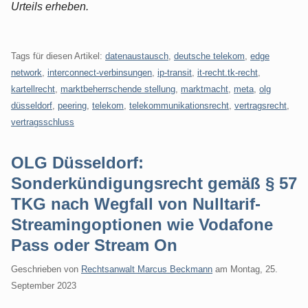
Urteils erheben.
Tags für diesen Artikel:
datenaustausch
,
deutsche telekom
,
edge
network
,
interconnect-verbinsungen
,
ip-transit
,
it-recht.tk-recht
,
kartellrecht
,
marktbeherrschende stellung
,
marktmacht
,
meta
,
olg
düsseldorf
,
peering
,
telekom
,
telekommunikationsrecht
,
vertragsrecht
,
vertragsschluss
OLG Düsseldorf:
Sonderkündigungsrecht gemäß § 57
TKG nach Wegfall von Nulltarif-
Streamingoptionen wie Vodafone
Pass oder Stream On
Geschrieben von
Rechtsanwalt Marcus Beckmann
am
Montag, 25.
September 2023