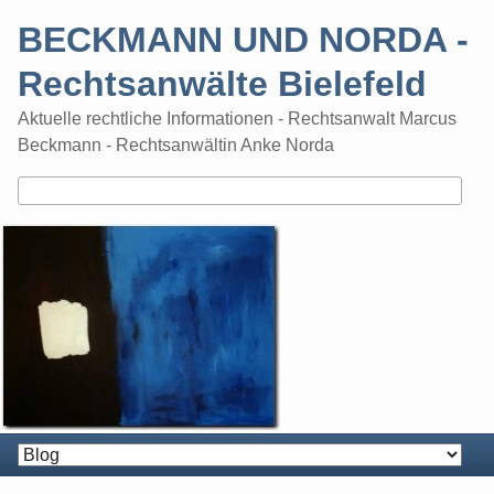
Skip
BECKMANN UND NORDA -
to
content
Rechtsanwälte Bielefeld
Aktuelle rechtliche Informationen - Rechtsanwalt Marcus
Beckmann - Rechtsanwältin Anke Norda