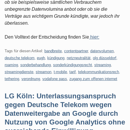
ob sie beispielsweise sämtlichen Verbrauchern
unbegrenzte Datenvolumina anbot oder ob sie die
Verträge aus wichtigem Grunde kündigte, war jedoch ihr
überlassen.
Den Volltext der Entscheidung finden Sie
hier:
Tags für diesen Artikel:
bandbreite
,
contentpartner
,
datenvolumen
,
deutsche telekom
,
eugh
,
kündigung
,
netzneutralität
,
olg düsseldorf
,
roaming
,
sonderbehandlung
,
sonderkündigungsrecht
,
streaming
,
streamingdienste
,
streamon
,
t-mobile
,
tarif
,
telekommunikationsrech
,
tethering
,
verordnung
,
vodafone pass
,
zugang zum offenen internet
LG Köln: Unterlassungsanspruch
gegen Deutsche Telekom wegen
Datenweitergabe an Google durch
Nutzung von Google Analytics ohne