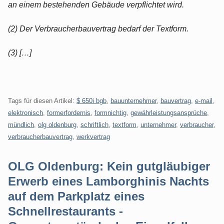
an einem bestehenden Gebäude verpflichtet wird.
(2) Der Verbraucherbauvertrag bedarf der Textform.
(3) […]
Tags für diesen Artikel:
$ 650i bgb
,
bauunternehmer
,
bauvertrag
,
e-mail
,
elektronisch
,
formerfordernis
,
formnichtig
,
gewährleistungsansprüche
,
mündlich
,
olg oldenburg
,
schriftlich
,
textform
,
unternehmer
,
verbraucher
,
verbraucherbauvertrag
,
werkvertrag
OLG Oldenburg: Kein gutgläubiger
Erwerb eines Lamborghinis Nachts
auf dem Parkplatz eines
Schnellrestaurants -