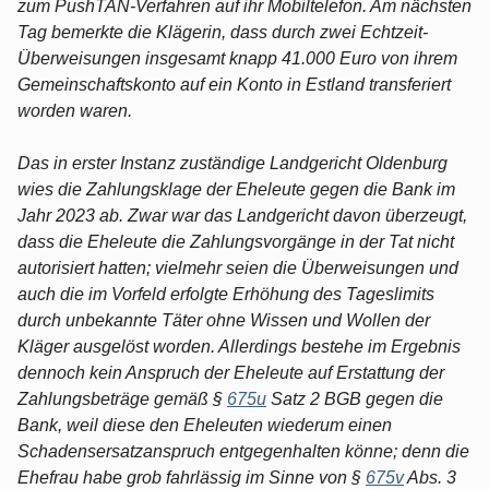
zum PushTAN-Verfahren auf ihr Mobiltelefon. Am nächsten
Tag bemerkte die Klägerin, dass durch zwei Echtzeit-
Überweisungen insgesamt knapp 41.000 Euro von ihrem
Gemeinschaftskonto auf ein Konto in Estland transferiert
worden waren.
Das in erster Instanz zuständige Landgericht Oldenburg
wies die Zahlungsklage der Eheleute gegen die Bank im
Jahr 2023 ab. Zwar war das Landgericht davon überzeugt,
dass die Eheleute die Zahlungsvorgänge in der Tat nicht
autorisiert hatten; vielmehr seien die Überweisungen und
auch die im Vorfeld erfolgte Erhöhung des Tageslimits
durch unbekannte Täter ohne Wissen und Wollen der
Kläger ausgelöst worden. Allerdings bestehe im Ergebnis
dennoch kein Anspruch der Eheleute auf Erstattung der
Zahlungsbeträge gemäß §
675u
Satz 2 BGB gegen die
Bank, weil diese den Eheleuten wiederum einen
Schadensersatzanspruch entgegenhalten könne; denn die
Ehefrau habe grob fahrlässig im Sinne von §
675v
Abs. 3