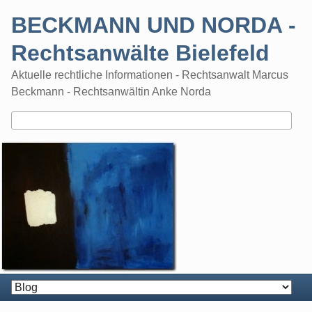
Skip
BECKMANN UND NORDA -
to
content
Rechtsanwälte Bielefeld
Aktuelle rechtliche Informationen - Rechtsanwalt Marcus
Beckmann - Rechtsanwältin Anke Norda