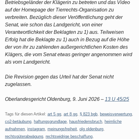
Betriebsgeländer der Klägerin zu betreten und das Video
auf der Homepage der Tierrechts-Organisation zu
verbreiten. Bezüglich dieser Veröffentlichung geht der
Senat, wie schon das Landgericht, von einer
Verantwortlichkeit der Beklagten zu 1) aus. Teilweisen
Erfolg hat die Beklagte zu 1) auch in Bezug auf die Höhe
der von ihr zu zahlenden außergerichtlichen Kosten des
Klägers, die vom Senat etwas geringer angenommen wird
als vom Landgericht.
Die Revision gegen das Urteil hat der Senat nicht
zugelassen.
Oberlandesgericht Oldenburg, 9. Juni 2026 –
13 U 45/25
Tags für diesen Artikel:
art 5 gg
,
art 8 gg
,
§ 823 bgb
,
beweisverwertung
,
co2-betäubung
,
haftungsgrundlage
,
hausfriedensbruch
,
heimliche
aufnahmen
,
instagram
,
meinungsfreiheit
,
olg oldenburg
,
rechtsgüterabwägung
,
rechtswidrige beschaffung
,