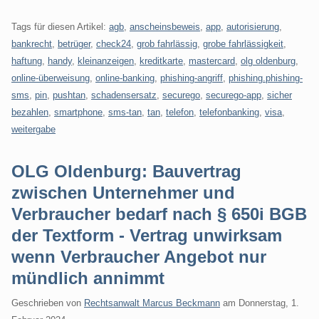
Tags für diesen Artikel:
agb
,
anscheinsbeweis
,
app
,
autorisierung
,
bankrecht
,
betrüger
,
check24
,
grob fahrlässig
,
grobe fahrlässigkeit
,
haftung
,
handy
,
kleinanzeigen
,
kreditkarte
,
mastercard
,
olg oldenburg
,
online-überweisung
,
online-banking
,
phishing-angriff
,
phishing.phishing-
sms
,
pin
,
pushtan
,
schadensersatz
,
securego
,
securego-app
,
sicher
bezahlen
,
smartphone
,
sms-tan
,
tan
,
telefon
,
telefonbanking
,
visa
,
weitergabe
OLG Oldenburg: Bauvertrag
zwischen Unternehmer und
Verbraucher bedarf nach § 650i BGB
der Textform - Vertrag unwirksam
wenn Verbraucher Angebot nur
mündlich annimmt
Geschrieben von
Rechtsanwalt Marcus Beckmann
am
Donnerstag, 1.