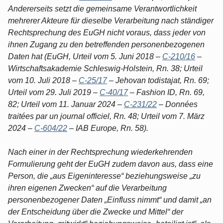
Andererseits setzt die gemeinsame Verantwortlichkeit
mehrerer Akteure für dieselbe Verarbeitung nach ständiger
Rechtsprechung des EuGH nicht voraus, dass jeder von
ihnen Zugang zu den betreffenden personenbezogenen
Daten hat (EuGH, Urteil vom 5. Juni 2018 –
C-210/16
–
Wirtschaftsakademie Schleswig-Holstein, Rn. 38; Urteil
vom 10. Juli 2018 –
C-25/17
– Jehovan todistajat, Rn. 69;
Urteil vom 29. Juli 2019 –
C-40/17
– Fashion ID, Rn. 69,
82; Urteil vom 11. Januar 2024 –
C-231/22
– Données
traitées par un journal officiel, Rn. 48; Urteil vom 7. März
2024 –
C-604/22
– IAB Europe, Rn. 58).
Nach einer in der Rechtsprechung wiederkehrenden
Formulierung geht der EuGH zudem davon aus, dass eine
Person, die „aus Eigeninteresse“ beziehungsweise „zu
ihren eigenen Zwecken“ auf die Verarbeitung
personenbezogener Daten „Einfluss nimmt“ und damit „an
der Entscheidung über die Zwecke und Mittel“ der