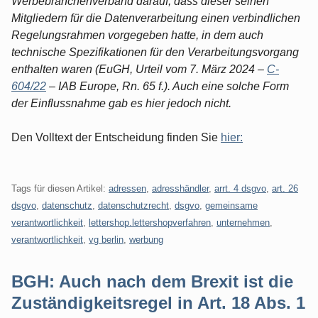
Werbebranchenverband darauf, dass dieser seinen
Mitgliedern für die Datenverarbeitung einen verbindlichen
Regelungsrahmen vorgegeben hatte, in dem auch
technische Spezifikationen für den Verarbeitungsvorgang
enthalten waren (EuGH, Urteil vom 7. März 2024 –
C-
604/22
– IAB Europe, Rn. 65 f.). Auch eine solche Form
der Einflussnahme gab es hier jedoch nicht.
Den Volltext der Entscheidung finden Sie
hier:
Tags für diesen Artikel:
adressen
,
adresshändler
,
arrt. 4 dsgvo
,
art. 26
dsgvo
,
datenschutz
,
datenschutzrecht
,
dsgvo
,
gemeinsame
verantwortlichkeit
,
lettershop.lettershopverfahren
,
unternehmen
,
verantwortlichkeit
,
vg berlin
,
werbung
BGH: Auch nach dem Brexit ist die
Zuständigkeitsregel in Art. 18 Abs. 1