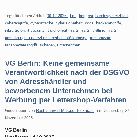
Tags für diesen Artikel:
06.12.2025.
,
bmi
,
bmj
,
bsi
,
bundesgesetzblatt
,
cyberangriffe
,
cyberattacke
,
cybersicherheit
,
ddos
,
hackerangriffe
,
inkraftreten
,
it-security
,
it-sicherheit
,
nis-2
,
nis-2-richtlinie
,
nis-2-
umsetzungs- und cybersicherheitsstärkungsge
,
ransomware
,
ransomwareangriff
,
schaden
,
unternehmen
VG Berlin: Keine gemeinsame
Verantwortlichkeit nach der DSGVO
von Adresshändler und
beworbenem Unternehmen bei
Werbung per Lettershop-Verfahren
Geschrieben von
Rechtsanwalt Marcus Beckmann
am
Donnerstag, 27.
November 2025
VG Berlin