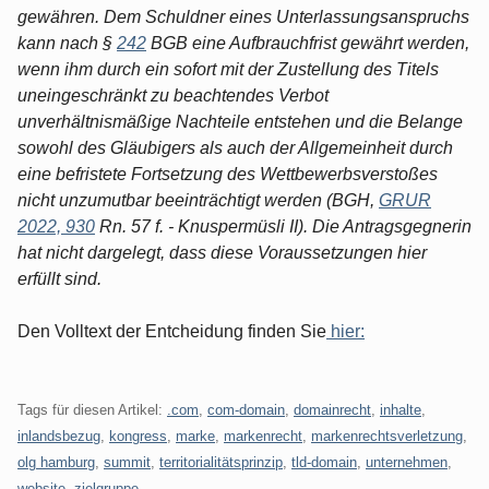
gewähren. Dem Schuldner eines Unterlassungsanspruchs
kann nach §
242
BGB eine Aufbrauchfrist gewährt werden,
wenn ihm durch ein sofort mit der Zustellung des Titels
uneingeschränkt zu beachtendes Verbot
unverhältnismäßige Nachteile entstehen und die Belange
sowohl des Gläubigers als auch der Allgemeinheit durch
eine befristete Fortsetzung des Wettbewerbsverstoßes
nicht unzumutbar beeinträchtigt werden (BGH,
GRUR
2022, 930
Rn. 57 f. - Knuspermüsli II). Die Antragsgegnerin
hat nicht dargelegt, dass diese Voraussetzungen hier
erfüllt sind.
Den Volltext der Entcheidung finden Sie
hier:
Tags für diesen Artikel:
.com
,
com-domain
,
domainrecht
,
inhalte
,
inlandsbezug
,
kongress
,
marke
,
markenrecht
,
markenrechtsverletzung
,
olg hamburg
,
summit
,
territorialitätsprinzip
,
tld-domain
,
unternehmen
,
website
,
zielgruppe