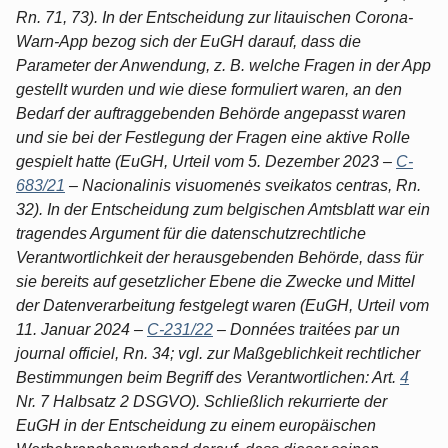
Rn. 71, 73). In der Entscheidung zur litauischen Corona-
Warn-App bezog sich der EuGH darauf, dass die
Parameter der Anwendung, z. B. welche Fragen in der App
gestellt wurden und wie diese formuliert waren, an den
Bedarf der auftraggebenden Behörde angepasst waren
und sie bei der Festlegung der Fragen eine aktive Rolle
gespielt hatte (EuGH, Urteil vom 5. Dezember 2023 –
C-
683/21
– Nacionalinis visuomenės sveikatos centras, Rn.
32). In der Entscheidung zum belgischen Amtsblatt war ein
tragendes Argument für die datenschutzrechtliche
Verantwortlichkeit der herausgebenden Behörde, dass für
sie bereits auf gesetzlicher Ebene die Zwecke und Mittel
der Datenverarbeitung festgelegt waren (EuGH, Urteil vom
11. Januar 2024 –
C-231/22
– Données traitées par un
journal officiel, Rn. 34; vgl. zur Maßgeblichkeit rechtlicher
Bestimmungen beim Begriff des Verantwortlichen: Art.
4
Nr. 7 Halbsatz 2 DSGVO). Schließlich rekurrierte der
EuGH in der Entscheidung zu einem europäischen