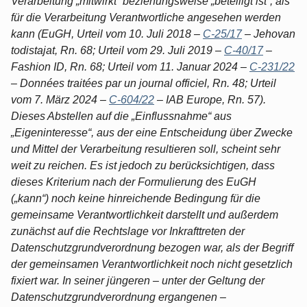
Verarbeitung „mitwirkt“ beziehungsweise „beteiligt ist“, als
für die Verarbeitung Verantwortliche angesehen werden
kann (EuGH, Urteil vom 10. Juli 2018 –
C-25/17
– Jehovan
todistajat, Rn. 68; Urteil vom 29. Juli 2019 –
C-40/17
–
Fashion ID, Rn. 68; Urteil vom 11. Januar 2024 –
C-231/22
– Données traitées par un journal officiel, Rn. 48; Urteil
vom 7. März 2024 –
C-604/22
– IAB Europe, Rn. 57).
Dieses Abstellen auf die „Einflussnahme“ aus
„Eigeninteresse“, aus der eine Entscheidung über Zwecke
und Mittel der Verarbeitung resultieren soll, scheint sehr
weit zu reichen. Es ist jedoch zu berücksichtigen, dass
dieses Kriterium nach der Formulierung des EuGH
(„kann“) noch keine hinreichende Bedingung für die
gemeinsame Verantwortlichkeit darstellt und außerdem
zunächst auf die Rechtslage vor Inkrafttreten der
Datenschutzgrundverordnung bezogen war, als der Begriff
der gemeinsamen Verantwortlichkeit noch nicht gesetzlich
fixiert war. In seiner jüngeren – unter der Geltung der
Datenschutzgrundverordnung ergangenen –