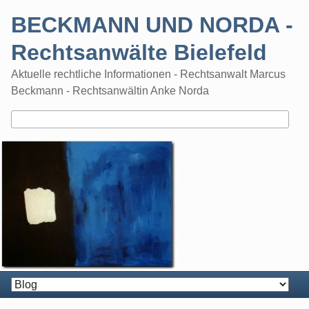
Skip
BECKMANN UND NORDA -
to
content
Rechtsanwälte Bielefeld
Aktuelle rechtliche Informationen - Rechtsanwalt Marcus
Beckmann - Rechtsanwältin Anke Norda